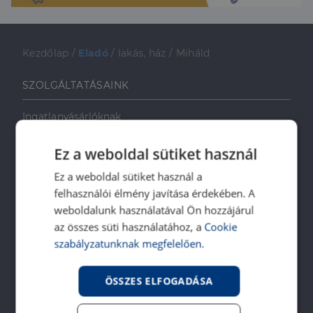
Kezdőlap
/
Eladó
/
lakás, ház
/
Miháld
SZOLGÁLTATÁSAINK
Ingatlanvásárlóknak
Ingatlaneladóknak
Ez a weboldal sütiket használ
Ingatlanbérlőknek
Ingatlan-bérbeadóknak
Ez a weboldal sütiket használ a
felhasználói élmény javítása érdekében. A
Ingatlankezelés
weboldalunk használatával Ön hozzájárul
Ingatlan értékbecslés
az összes süti használatához, a
Cookie
DH Saccoló
szabályzatunknak megfelelően.
Energetikai tanúsítvány
Ingatlanközvetítő képzés
ÖSSZES ELFOGADÁSA
Napenergia Plusz Program