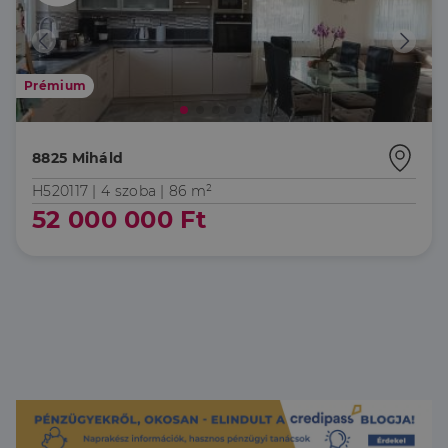
Prémium
8825 Miháld
H520117 |
4 szoba
| 86 m²
52 000 000 Ft