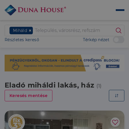
Miháld
Részletes kereső
Térkép nézet
Eladó miháldi lakás, ház
(1)
Keresés mentése