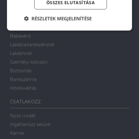
ÖSSZES ELUTASÍTÁSA
PÉNZÜGYI TANÁCSADÁS
RÉSZLETEK MEGJELENÍTÉSE
Otthon Start Program
CSOK Plusz
Elengedhetetlenül
Teljesítmény
Babaváró
szükséges
Lakástakarékpénztár
Lakáshitel
Célzás
Funkcionalitás
Személyi kölcsön
Biztosítás
Bankszámla
Hitelkiváltás
CSATLAKOZZ
Elengedhetetlenül szükséges
Teljesítmény
Célzás
Funkcionalitás
Nyiss irodát
Ingatlanozz velünk
Az elengedhetetlenül szükséges sütik lehetővé teszik
a webhely alapvető funkcióit, például a felhasználói
Karrier
bejelentkezést és a fiókkezelést. A weboldal nem