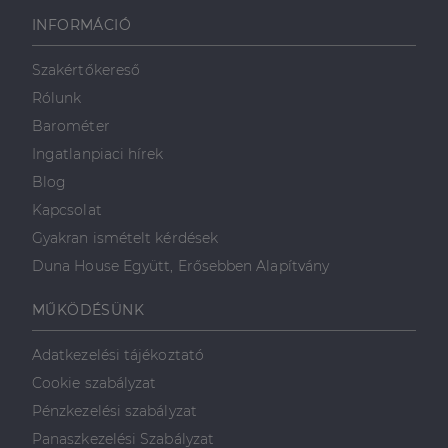
használható megfelelően az elengedhetetlenül
szükséges sütik nélkül.
INFORMÁCIÓ
Szolgáltató
/
Név
Lejárat
Leírás
Domain
Szakértőkereső
li_gc
5
A cookie-k nem
LinkedIn
Rólunk
hónap
alapvető célokra
Corporation
4 hét
történő
.linkedin.com
Barométer
felhasználásához
való
Ingatlanpiaci hírek
hozzájárulás
tárolására
Blog
szolgál
Kapcsolat
CookieScriptConsent
2
Ezt a cookie-t a
CookieScript
hónap
Cookie-
dh.hu
Gyakran ismételt kérdések
4 hét
Script.com
szolgáltatás
Duna House Együtt, Erősebben Alapítvány
használja a
látogatói cookie-
k beleegyezési
MŰKÖDÉSÜNK
beállításainak
emlékezésére.
Szükséges, hogy
Google
Adatkezelési tájékoztató
a Cookie-
Privacy Policy
Script.com
Cookie szabályzat
cookie banner
megfelelően
Pénzkezelési szabályzat
működjön.
Panaszkezelési Szabályzat