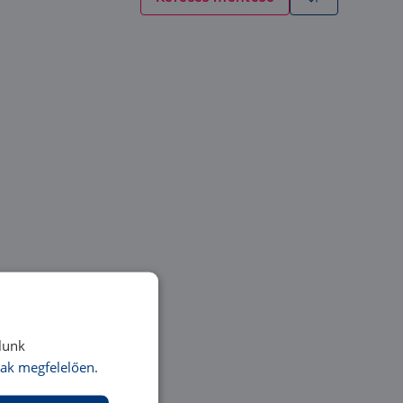
lunk
ak megfelelően.