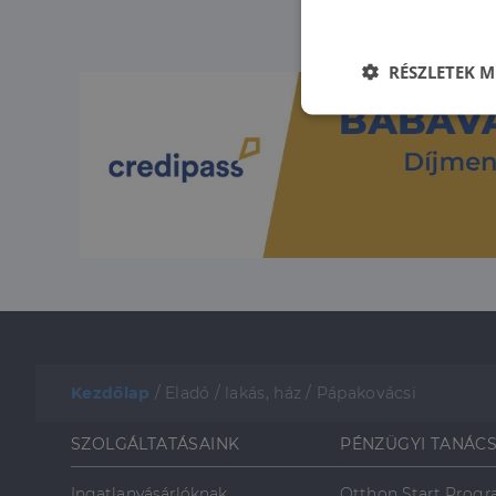
RÉSZLETEK M
Elengedhetet
szüksége
Az elengedhetetlenül 
fiókkezelést. A webo
Kezdőlap
/
Eladó
/
lakás, ház
/
Pápakovácsi
Név
li_gc
SZOLGÁLTATÁSAINK
PÉNZÜGYI TANÁC
Ingatlanvásárlóknak
Otthon Start Prog