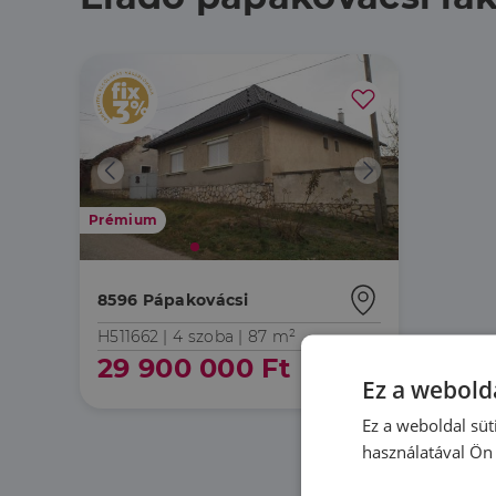
Prémium
8596 Pápakovácsi
H511662 |
4 szoba
| 87 m²
29 900 000 Ft
Ez a webolda
Ez a weboldal süt
használatával Ön 