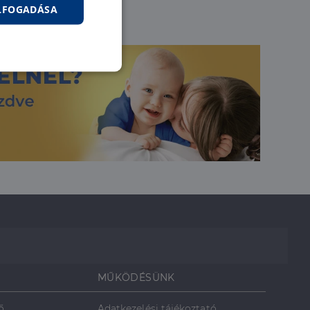
ELFOGADÁSA
nkcionalitás
jelentkezést és a
hoz való
MŰKÖDÉSÜNK
ő
Adatkezelési tájékoztató