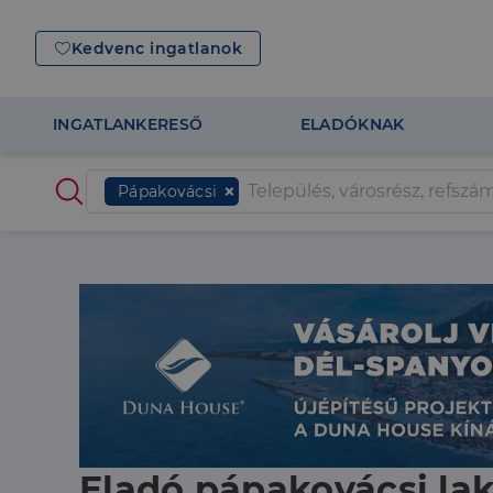
Kedvenc ingatlanok
INGATLANKERESŐ
ELADÓKNAK
Pápakovácsi
Eladó pápakovácsi lak