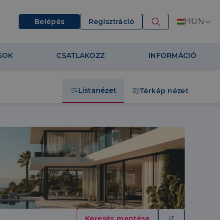
HUN
Belépés
Regisztráció
SOK
CSATLAKOZZ
INFORMÁCIÓ
Listanézet
Térkép nézet
Keresés mentése