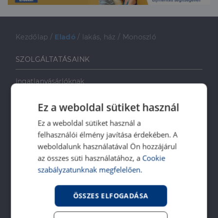
Kezdőlap
/
Eladó
/
lakás, ház
/
Monoszló
SZOLGÁLTATÁSAINK
Ingatlanvásárlóknak
Ingatlaneladóknak
Ez a weboldal sütiket használ
Ingatlanbérlőknek
Ingatlan-bérbeadóknak
Ez a weboldal sütiket használ a
felhasználói élmény javítása érdekében. A
Ingatlankezelés
weboldalunk használatával Ön hozzájárul
Ingatlan értékbecslés
az összes süti használatához, a
Cookie
DH Saccoló
szabályzatunknak megfelelően.
Energetikai tanúsítvány
Ingatlanközvetítő képzés
ÖSSZES ELFOGADÁSA
Napenergia Plusz Program