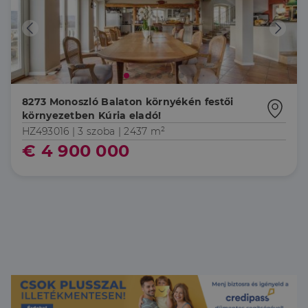
8273 Monoszló Balaton környékén festői
környezetben Kúria eladó!
HZ493016 |
3 szoba
| 2437 m²
€ 4 900 000