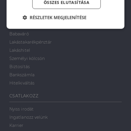
ÖSSZES ELUTASÍTÁSA
PÉNZÜGYI TANÁCSADÁS
RÉSZLETEK MEGJELENÍTÉSE
Otthon Start Program
CSOK Plusz
Elengedhetetlenül
Teljesítmény
Babaváró
szükséges
Lakástakarékpénztár
Lakáshitel
Célzás
Funkcionalitás
Személyi kölcsön
Biztosítás
Bankszámla
Hitelkiváltás
CSATLAKOZZ
Elengedhetetlenül szükséges
Teljesítmény
Célzás
Funkcionalitás
Nyiss irodát
Ingatlanozz velünk
Az elengedhetetlenül szükséges sütik lehetővé teszik
a webhely alapvető funkcióit, például a felhasználói
Karrier
bejelentkezést és a fiókkezelést. A weboldal nem