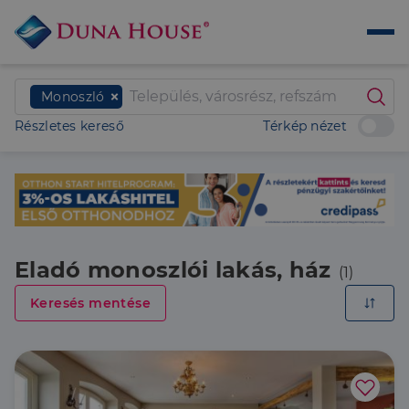
Monoszló
Részletes kereső
Térkép nézet
Eladó monoszlói lakás, ház
(1)
Keresés mentése