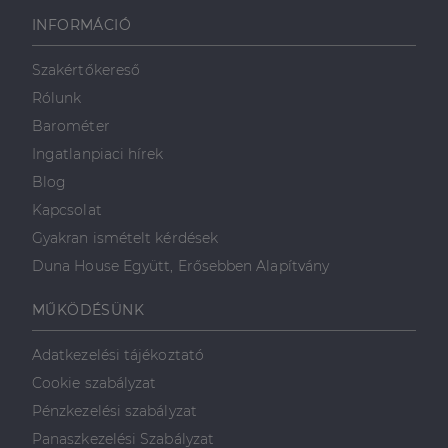
használható megfelelően az elengedhetetlenül
szükséges sütik nélkül.
INFORMÁCIÓ
Szolgáltató
/
Név
Lejárat
Leírás
Domain
Szakértőkereső
li_gc
5
A cookie-k nem
LinkedIn
Rólunk
hónap
alapvető célokra
Corporation
4 hét
történő
.linkedin.com
Barométer
felhasználásához
való
Ingatlanpiaci hírek
hozzájárulás
tárolására
Blog
szolgál
Kapcsolat
CookieScriptConsent
2
Ezt a cookie-t a
CookieScript
hónap
Cookie-
dh.hu
Gyakran ismételt kérdések
4 hét
Script.com
szolgáltatás
Duna House Együtt, Erősebben Alapítvány
használja a
látogatói cookie-
k beleegyezési
MŰKÖDÉSÜNK
beállításainak
emlékezésére.
Szükséges, hogy
Google
Adatkezelési tájékoztató
a Cookie-
Privacy Policy
Script.com
Cookie szabályzat
cookie banner
megfelelően
Pénzkezelési szabályzat
működjön.
Panaszkezelési Szabályzat