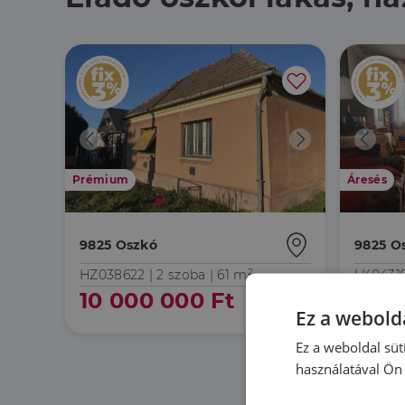
Prémium
Áresés
9825 Oszkó
9825 O
HZ038622 |
2 szoba
| 61 m²
LK0431
10 000 000 Ft
23 0
Ez a webolda
Ez a weboldal süt
használatával Ön 