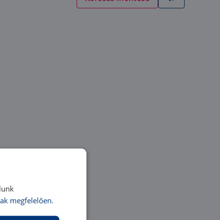
lunk
ak megfelelően.