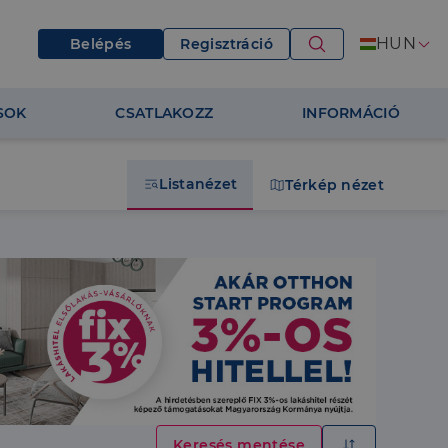
HUN
Belépés
Regisztráció
SOK
CSATLAKOZZ
INFORMÁCIÓ
Listanézet
Térkép nézet
Keresés mentése