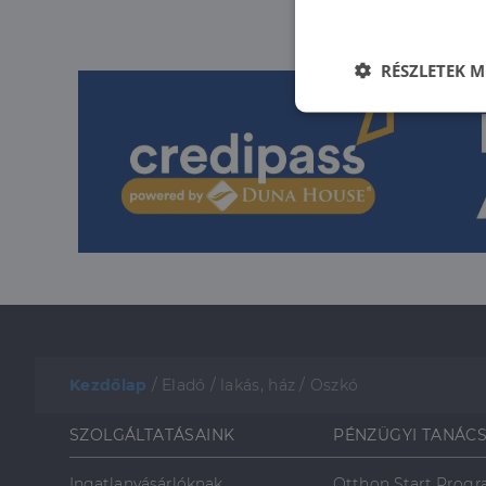
RÉSZLETEK M
Elengedhetet
szüksége
Az elengedhetetlenül 
fiókkezelést. A webo
Kezdőlap
/
Eladó
/
lakás, ház
/
Oszkó
Név
li_gc
SZOLGÁLTATÁSAINK
PÉNZÜGYI TANÁC
Ingatlanvásárlóknak
Otthon Start Prog