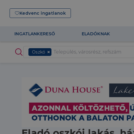
Kedvenc ingatlanok
INGATLANKERESŐ
ELADÓKNAK
Oszkó
Eladó oszkói lakás, há