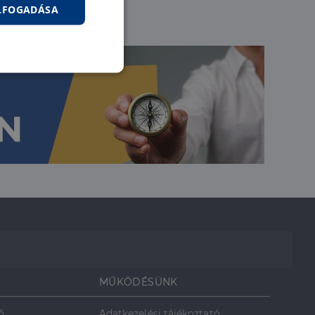
ELFOGADÁSA
nkcionalitás
jelentkezést és a
hoz való
MŰKÖDÉSÜNK
ő
Adatkezelési tájékoztató