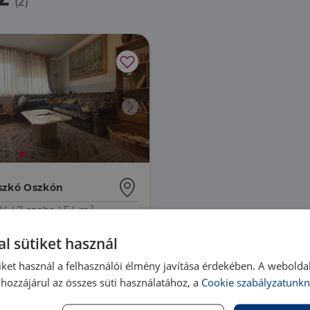
(2)
szkó Oszkón
94 |
2 szoba
| 54 m²
00 000 Ft
l sütiket használ
iket használ a felhasználói élmény javítása érdekében. A webolda
hozzájárul az összes süti használatához, a
Cookie szabályzatunkn