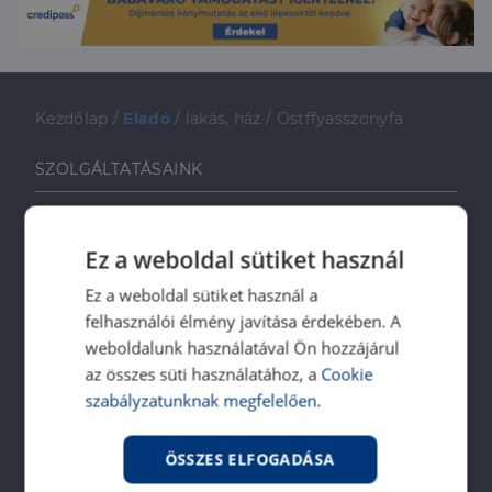
Kezdőlap
/
Eladó
/
lakás, ház
/
Ostffyasszonyfa
SZOLGÁLTATÁSAINK
Ingatlanvásárlóknak
Ingatlaneladóknak
Ez a weboldal sütiket használ
Ingatlanbérlőknek
Ez a weboldal sütiket használ a
Ingatlan-bérbeadóknak
felhasználói élmény javítása érdekében. A
Ingatlankezelés
weboldalunk használatával Ön hozzájárul
Ingatlan értékbecslés
az összes süti használatához, a
Cookie
szabályzatunknak megfelelően.
DH Saccoló
Energetikai tanúsítvány
ÖSSZES ELFOGADÁSA
Ingatlanközvetítő képzés