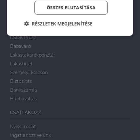
Napenergia Plusz Program
ÖSSZES ELUTASÍTÁSA
PÉNZÜGYI TANÁCSADÁS
RÉSZLETEK MEGJELENÍTÉSE
Otthon Start Program
Elengedhetetlenül
Teljesítmény
CSOK Plusz
szükséges
Babaváró
Lakástakarékpénztár
Lakáshitel
Célzás
Funkcionalitás
Személyi kölcsön
Biztosítás
Bankszámla
Hitelkiváltás
Elengedhetetlenül szükséges
Teljesítmény
CSATLAKOZZ
Célzás
Funkcionalitás
Nyiss irodát
Az elengedhetetlenül szükséges sütik lehetővé teszik
Ingatlanozz velünk
a webhely alapvető funkcióit, például a felhasználói