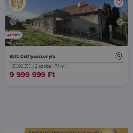
Áresés
9512 Ostffyasszonyfa
HZ098650 |
2 szoba
| 71 m²
9 999 999 Ft