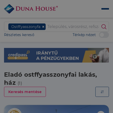
Ostffyasszonyfa
Részletes kereső
Térkép nézet
Eladó ostffyasszonyfai lakás,
ház
(1)
Keresés mentése