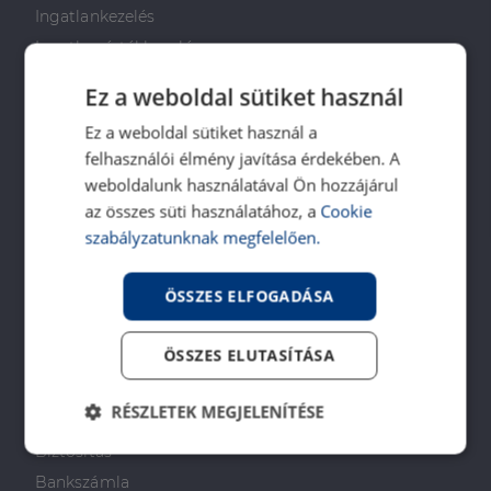
Ingatlankezelés
Ingatlan értékbecslés
DH Saccoló
Ez a weboldal sütiket használ
Energetikai tanúsítvány
Ez a weboldal sütiket használ a
Ingatlanközvetítő képzés
felhasználói élmény javítása érdekében. A
Napenergia Plusz Program
weboldalunk használatával Ön hozzájárul
az összes süti használatához, a
Cookie
PÉNZÜGYI TANÁCSADÁS
szabályzatunknak megfelelően.
Otthon Start Program
ÖSSZES ELFOGADÁSA
CSOK Plusz
Babaváró
ÖSSZES ELUTASÍTÁSA
Lakástakarékpénztár
Lakáshitel
RÉSZLETEK MEGJELENÍTÉSE
Személyi kölcsön
Biztosítás
Elengedhetetlenül
Teljesítmény
szükséges
Bankszámla