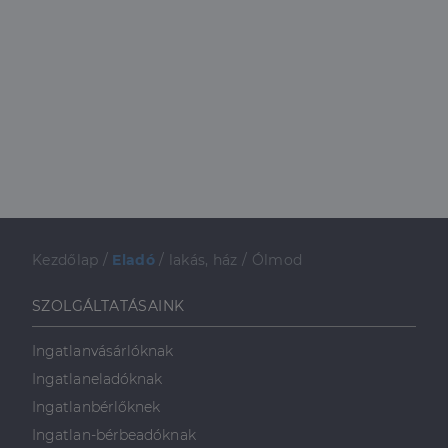
Kezdőlap
/
Eladó
/
lakás, ház
/
Ólmod
SZOLGÁLTATÁSAINK
Ingatlanvásárlóknak
Ingatlaneladóknak
Ingatlanbérlőknek
Ingatlan-bérbeadóknak