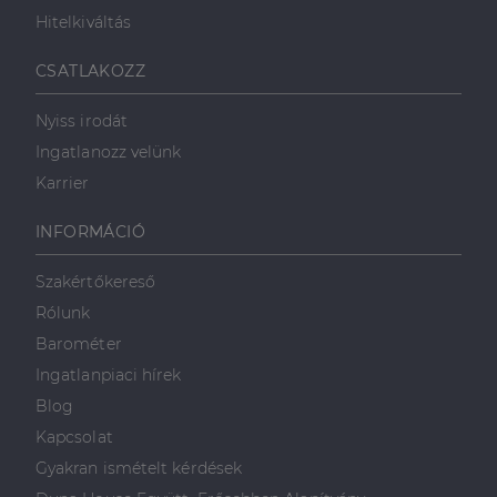
Hitelkiváltás
Célzás
Funkcionalitás
CSATLAKOZZ
Nyiss irodát
Ingatlanozz velünk
Karrier
Elengedhetetlenül szükséges
Teljesítmény
INFORMÁCIÓ
Célzás
Funkcionalitás
Szakértőkereső
Az elengedhetetlenül szükséges sütik lehetővé teszik
Rólunk
a webhely alapvető funkcióit, például a felhasználói
bejelentkezést és a fiókkezelést. A weboldal nem
Barométer
használható megfelelően az elengedhetetlenül
szükséges sütik nélkül.
Ingatlanpiaci hírek
Szolgáltató
/
Blog
Név
Lejárat
Leírás
Domain
Kapcsolat
li_gc
5
A cookie-k nem
LinkedIn
Gyakran ismételt kérdések
hónap
alapvető célokra
Corporation
4 hét
történő
.linkedin.com