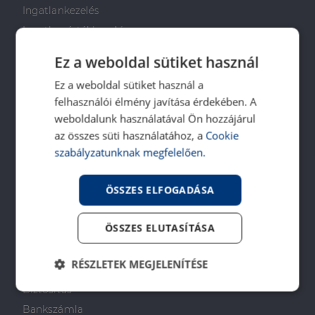
Ingatlankezelés
Ingatlan értékbecslés
DH Saccoló
Ez a weboldal sütiket használ
Energetikai tanúsítvány
Ez a weboldal sütiket használ a
Ingatlanközvetítő képzés
felhasználói élmény javítása érdekében. A
Napenergia Plusz Program
weboldalunk használatával Ön hozzájárul
az összes süti használatához, a
Cookie
PÉNZÜGYI TANÁCSADÁS
szabályzatunknak megfelelően.
Otthon Start Program
ÖSSZES ELFOGADÁSA
CSOK Plusz
Babaváró
ÖSSZES ELUTASÍTÁSA
Lakástakarékpénztár
Lakáshitel
RÉSZLETEK MEGJELENÍTÉSE
Személyi kölcsön
Biztosítás
Elengedhetetlenül
Teljesítmény
szükséges
Bankszámla