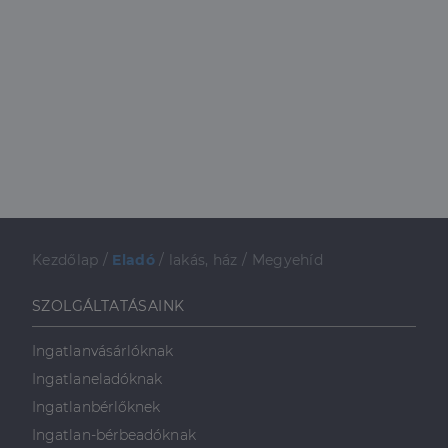
Kezdőlap
/
Eladó
/
lakás, ház
/
Megyehíd
SZOLGÁLTATÁSAINK
Ingatlanvásárlóknak
Ingatlaneladóknak
Ingatlanbérlőknek
Ingatlan-bérbeadóknak