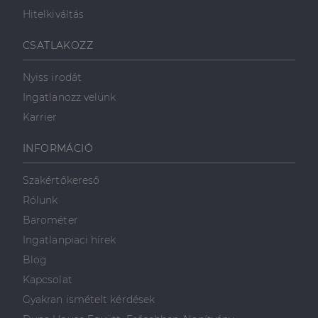
Hitelkiváltás
Célzás
Funkcionalitás
CSATLAKOZZ
Nyiss irodát
Ingatlanozz velünk
Karrier
Elengedhetetlenül szükséges
Teljesítmény
INFORMÁCIÓ
Célzás
Funkcionalitás
Szakértőkereső
Az elengedhetetlenül szükséges sütik lehetővé teszik
Rólunk
a webhely alapvető funkcióit, például a felhasználói
bejelentkezést és a fiókkezelést. A weboldal nem
Barométer
használható megfelelően az elengedhetetlenül
szükséges sütik nélkül.
Ingatlanpiaci hírek
Szolgáltató
/
Blog
Név
Lejárat
Leírás
Domain
Kapcsolat
li_gc
5
A cookie-k nem
LinkedIn
Gyakran ismételt kérdések
hónap
alapvető célokra
Corporation
4 hét
történő
.linkedin.com