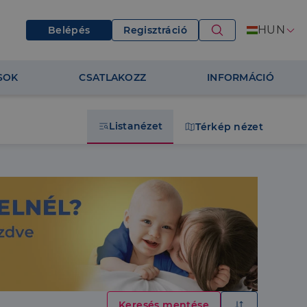
HUN
Belépés
Regisztráció
SOK
CSATLAKOZZ
INFORMÁCIÓ
Listanézet
Térkép nézet
Keresés mentése