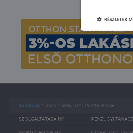
RÉSZLETEK M
Elengedhetet
szüksége
Az elengedhetetlenül 
fiókkezelést. A webo
Kezdőlap
/
Eladó
/
lakás, ház
/
Pusztahencse
Név
li_gc
SZOLGÁLTATÁSAINK
PÉNZÜGYI TANÁC
Ingatlanvásárlóknak
Otthon Start Prog