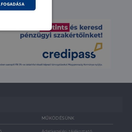
ELFOGADÁSA
nkcionalitás
jelentkezést és a
hoz való
MŰKÖDÉSÜNK
ő
Adatkezelési tájékoztató