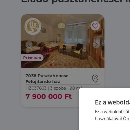
Prémium
7038 Pusztahencse
Felújítandó ház
HZ037603 |
3 szoba
| 98 m²
7 900 000 Ft
Ez a webolda
Ez a weboldal süt
használatával Ön 