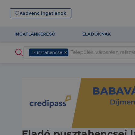
Kedvenc ingatlanok
INGATLANKERESŐ
ELADÓKNAK
Pusztahencse
Eladó pusztahencsei l