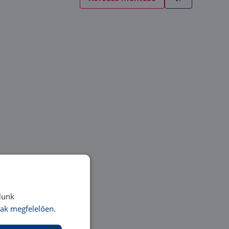
lunk
ak megfelelően.