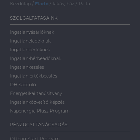
Kezdőlap
/
Eladó
/
lakás, ház
/
Pálfa
Szolgáltató
/
Név
Lejárat
Leírás
Domain
SZOLGÁLTATÁSAINK
li_gc
5
A cookie-k nem
LinkedIn
hónap
alapvető célokra
Corporation
4 hét
történő
.linkedin.com
felhasználásához
Ingatlanvásárlóknak
való
hozzájárulás
Ingatlaneladóknak
tárolására
szolgál
Ingatlanbérlőknek
Ingatlan-bérbeadóknak
CookieScriptConsent
2
Ezt a cookie-t a
CookieScript
hónap
Cookie-
dh.hu
Ingatlankezelés
4 hét
Script.com
szolgáltatás
Ingatlan értékbecslés
használja a
látogatói cookie-
DH Saccoló
k beleegyezési
beállításainak
Energetikai tanúsítvány
emlékezésére.
Szükséges, hogy
Google
Ingatlanközvetítő képzés
a Cookie-
Privacy Policy
Script.com
Napenergia Plusz Program
cookie banner
megfelelően
működjön.
PÉNZÜGYI TANÁCSADÁS
Otthon Start Program