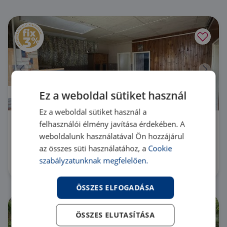
Áresés
Ez a weboldal sütiket használ
Ez a weboldal sütiket használ a
felhasználói élmény javítása érdekében. A
7042 Pálfa központban
weboldalunk használatával Ön hozzájárul
HZ076617 |
3 szoba
| 110 m²
az összes süti használatához, a
Cookie
8 500 000 Ft
szabályzatunknak megfelelően.
ÖSSZES ELFOGADÁSA
ÖSSZES ELUTASÍTÁSA