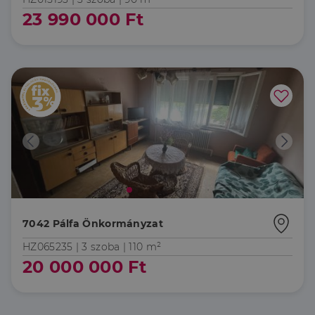
23 990 000 Ft
7042 Pálfa Önkormányzat
HZ065235 |
3 szoba
| 110 m²
20 000 000 Ft