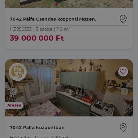
7042 Pálfa Csendes központi részen.
HZ056333 |
3 szoba
| 110 m²
39 000 000 Ft
Áresés
7042 Pálfa központban
HZ015193 |
3 szoba
| 90 m²