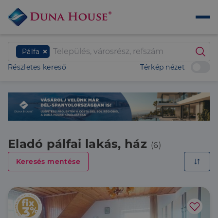
Pálfa
Részletes kereső
Térkép nézet
Eladó pálfai lakás, ház
(6)
Keresés mentése