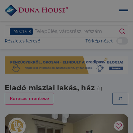
Miszla
Részletes kereső
Térkép nézet
Eladó miszlai lakás, ház
(1)
Keresés mentése