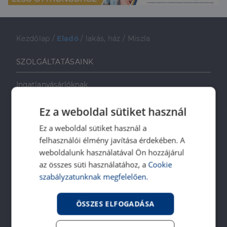
Kezdőlap
/
Eladó
/
lakás, ház
/
Miszla
SZOLGÁLTATÁSAINK
Ingatlanvásárlóknak
Ingatlaneladóknak
Ez a weboldal sütiket használ
Ingatlanbérlőknek
Ingatlan-bérbeadóknak
Ez a weboldal sütiket használ a
felhasználói élmény javítása érdekében. A
Ingatlankezelés
weboldalunk használatával Ön hozzájárul
Ingatlan értékbecslés
az összes süti használatához, a
Cookie
DH Saccoló
szabályzatunknak megfelelően.
Energetikai tanúsítvány
Ingatlanközvetítő képzés
ÖSSZES ELFOGADÁSA
Napenergia Plusz Program