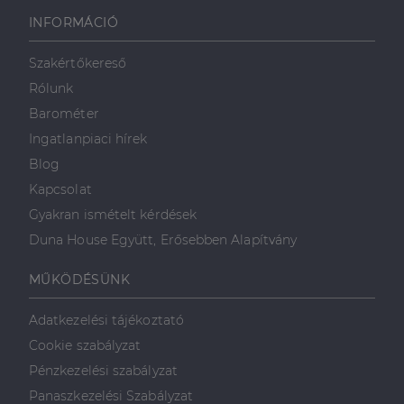
használható megfelelően az elengedhetetlenül
szükséges sütik nélkül.
INFORMÁCIÓ
Szolgáltató
/
Név
Lejárat
Leírás
Domain
Szakértőkereső
li_gc
5
A cookie-k nem
LinkedIn
Rólunk
hónap
alapvető célokra
Corporation
4 hét
történő
.linkedin.com
Barométer
felhasználásához
való
Ingatlanpiaci hírek
hozzájárulás
tárolására
Blog
szolgál
Kapcsolat
CookieScriptConsent
2
Ezt a cookie-t a
CookieScript
hónap
Cookie-
dh.hu
Gyakran ismételt kérdések
4 hét
Script.com
szolgáltatás
Duna House Együtt, Erősebben Alapítvány
használja a
látogatói cookie-
k beleegyezési
MŰKÖDÉSÜNK
beállításainak
emlékezésére.
Szükséges, hogy
Google
Adatkezelési tájékoztató
a Cookie-
Privacy Policy
Script.com
Cookie szabályzat
cookie banner
megfelelően
Pénzkezelési szabályzat
működjön.
Panaszkezelési Szabályzat