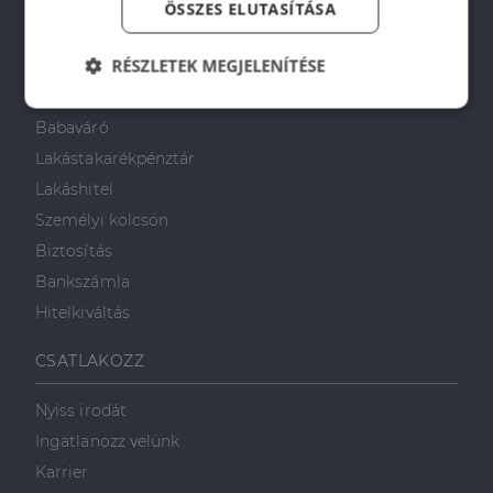
ÖSSZES ELUTASÍTÁSA
PÉNZÜGYI TANÁCSADÁS
RÉSZLETEK MEGJELENÍTÉSE
Otthon Start Program
CSOK Plusz
Elengedhetetlenül
Teljesítmény
Babaváró
szükséges
Lakástakarékpénztár
Lakáshitel
Célzás
Funkcionalitás
Személyi kölcsön
Biztosítás
Bankszámla
Hitelkiváltás
CSATLAKOZZ
Elengedhetetlenül szükséges
Teljesítmény
Célzás
Funkcionalitás
Nyiss irodát
Ingatlanozz velünk
Az elengedhetetlenül szükséges sütik lehetővé teszik
a webhely alapvető funkcióit, például a felhasználói
Karrier
bejelentkezést és a fiókkezelést. A weboldal nem