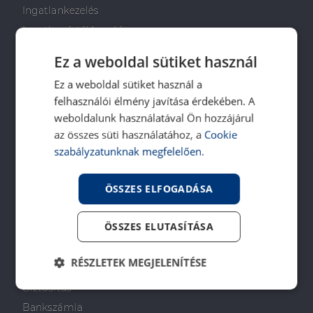
Ingatlankezelés
Ingatlan értékbecslés
DH Saccoló
Ez a weboldal sütiket használ
Energetikai tanúsítvány
Ez a weboldal sütiket használ a
Ingatlanközvetítő képzés
felhasználói élmény javítása érdekében. A
Napenergia Plusz Program
weboldalunk használatával Ön hozzájárul
az összes süti használatához, a
Cookie
PÉNZÜGYI TANÁCSADÁS
szabályzatunknak megfelelően.
Otthon Start Program
ÖSSZES ELFOGADÁSA
CSOK Plusz
Babaváró
ÖSSZES ELUTASÍTÁSA
Lakástakarékpénztár
Lakáshitel
RÉSZLETEK MEGJELENÍTÉSE
Személyi kölcsön
Biztosítás
Elengedhetetlenül
Teljesítmény
szükséges
Bankszámla