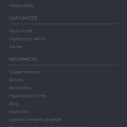
Hitelkiváltás
Célzás
Funkcionalitás
CSATLAKOZZ
Nyiss irodát
Ingatlanozz velünk
Karrier
Elengedhetetlenül szükséges
Teljesítmény
INFORMÁCIÓ
Célzás
Funkcionalitás
Szakértőkereső
Az elengedhetetlenül szükséges sütik lehetővé teszik
Rólunk
a webhely alapvető funkcióit, például a felhasználói
bejelentkezést és a fiókkezelést. A weboldal nem
Barométer
használható megfelelően az elengedhetetlenül
szükséges sütik nélkül.
Ingatlanpiaci hírek
Szolgáltató
/
Blog
Név
Lejárat
Leírás
Domain
Kapcsolat
li_gc
5
A cookie-k nem
LinkedIn
Gyakran ismételt kérdések
hónap
alapvető célokra
Corporation
4 hét
történő
.linkedin.com