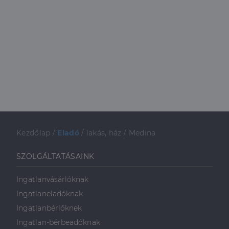
Kezdőlap
/
Eladó
/
lakás, ház
/
Medina
SZOLGÁLTATÁSAINK
Ingatlanvásárlóknak
Ingatlaneladóknak
Ingatlanbérlőknek
Ingatlan-bérbeadóknak