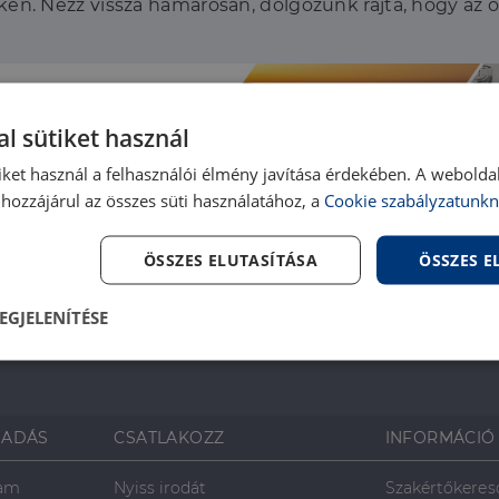
en. Nézz vissza hamarosan, dolgozunk rajta, hogy az 
l sütiket használ
iket használ a felhasználói élmény javítása érdekében. A webolda
hozzájárul az összes süti használatához, a
Cookie szabályzatunkn
ÖSSZES ELUTASÍTÁSA
ÖSSZES 
EGJELENÍTÉSE
lenül
Teljesítmény
Célzás
Fu
s
SADÁS
CSATLAKOZZ
INFORMÁCIÓ
ram
Nyiss irodát
Szakértőkeres