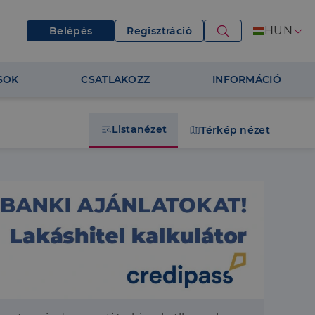
HUN
Belépés
Regisztráció
SOK
CSATLAKOZZ
INFORMÁCIÓ
Listanézet
Térkép nézet