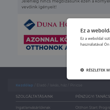
Jelenleg nincs megbízásunk ezen a környék
vevőink igényeit!
Ez a webolda
Ez a weboldal süt
használatával Ön 
RÉSZLETEK M
Elengedhetet
szüksége
Kezdőlap
/
Eladó
/
lakás, ház
/
Piricse
SZOLGÁLTATÁSAINK
PÉNZÜGYI TANÁC
Ingatlanvásárlóknak
Otthon Start Prog