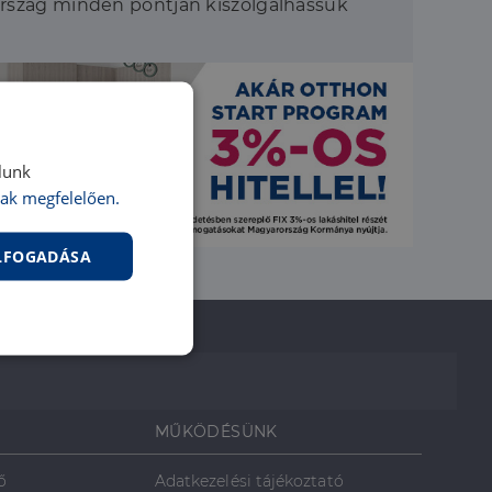
ország minden pontján kiszolgálhassuk
lunk
ak megfelelően.
ELFOGADÁSA
nkcionalitás
MŰKÖDÉSÜNK
ő
Adatkezelési tájékoztató