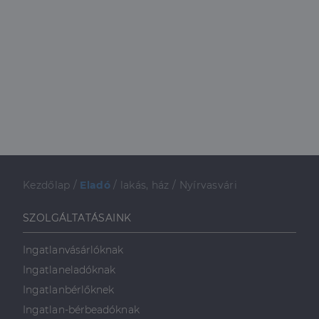
Kezdőlap
/
Eladó
/
lakás, ház
/
Nyírvasvári
SZOLGÁLTATÁSAINK
Ingatlanvásárlóknak
Ingatlaneladóknak
Ingatlanbérlőknek
Ingatlan-bérbeadóknak