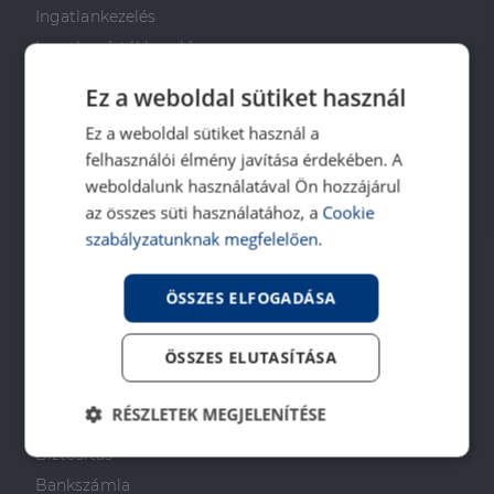
Ingatlankezelés
Ingatlan értékbecslés
DH Saccoló
Ez a weboldal sütiket használ
Energetikai tanúsítvány
Ez a weboldal sütiket használ a
Ingatlanközvetítő képzés
felhasználói élmény javítása érdekében. A
Napenergia Plusz Program
weboldalunk használatával Ön hozzájárul
az összes süti használatához, a
Cookie
PÉNZÜGYI TANÁCSADÁS
szabályzatunknak megfelelően.
Otthon Start Program
ÖSSZES ELFOGADÁSA
CSOK Plusz
Babaváró
ÖSSZES ELUTASÍTÁSA
Lakástakarékpénztár
Lakáshitel
RÉSZLETEK MEGJELENÍTÉSE
Személyi kölcsön
Biztosítás
Elengedhetetlenül
Teljesítmény
szükséges
Bankszámla