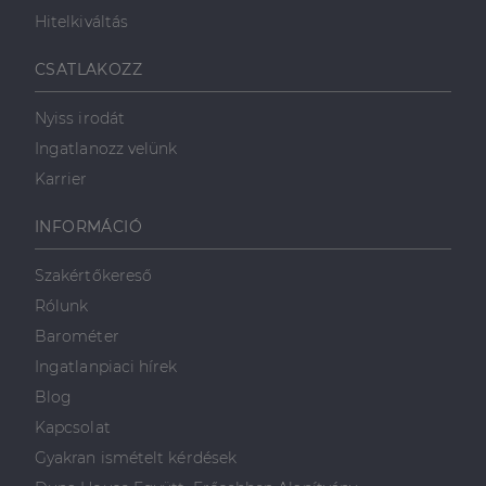
Hitelkiváltás
Célzás
Funkcionalitás
CSATLAKOZZ
Nyiss irodát
Ingatlanozz velünk
Karrier
Elengedhetetlenül szükséges
Teljesítmény
INFORMÁCIÓ
Célzás
Funkcionalitás
Szakértőkereső
Az elengedhetetlenül szükséges sütik lehetővé teszik
Rólunk
a webhely alapvető funkcióit, például a felhasználói
bejelentkezést és a fiókkezelést. A weboldal nem
Barométer
használható megfelelően az elengedhetetlenül
szükséges sütik nélkül.
Ingatlanpiaci hírek
Szolgáltató
/
Blog
Név
Lejárat
Leírás
Domain
Kapcsolat
li_gc
5
A cookie-k nem
LinkedIn
Gyakran ismételt kérdések
hónap
alapvető célokra
Corporation
4 hét
történő
.linkedin.com