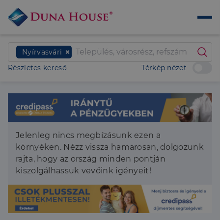
Nyírvasvári
Részletes kereső
Térkép nézet
Jelenleg nincs megbízásunk ezen a
környéken. Nézz vissza hamarosan, dolgozunk
rajta, hogy az ország minden pontján
kiszolgálhassuk vevőink igényeit!