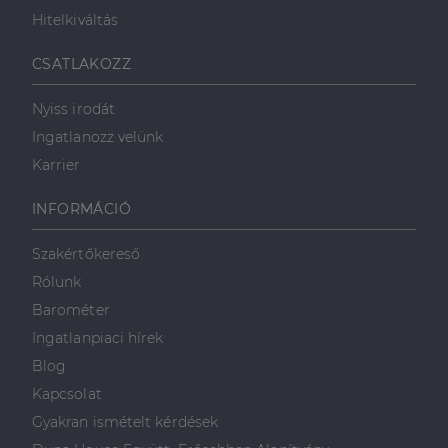
Hitelkiváltás
Célzás
Funkcionalitás
CSATLAKOZZ
Nyiss irodát
Ingatlanozz velünk
Karrier
Elengedhetetlenül szükséges
Teljesítmény
INFORMÁCIÓ
Célzás
Funkcionalitás
Szakértőkereső
Az elengedhetetlenül szükséges sütik lehetővé teszik
Rólunk
a webhely alapvető funkcióit, például a felhasználói
bejelentkezést és a fiókkezelést. A weboldal nem
Barométer
használható megfelelően az elengedhetetlenül
szükséges sütik nélkül.
Ingatlanpiaci hírek
Szolgáltató
/
Blog
Név
Lejárat
Leírás
Domain
Kapcsolat
li_gc
5
A cookie-k nem
LinkedIn
Gyakran ismételt kérdések
hónap
alapvető célokra
Corporation
4 hét
történő
.linkedin.com