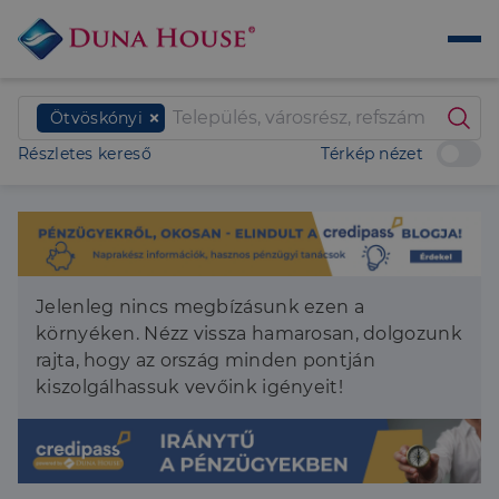
Ötvöskónyi
Részletes kereső
Térkép nézet
Jelenleg nincs megbízásunk ezen a
környéken. Nézz vissza hamarosan, dolgozunk
rajta, hogy az ország minden pontján
kiszolgálhassuk vevőink igényeit!