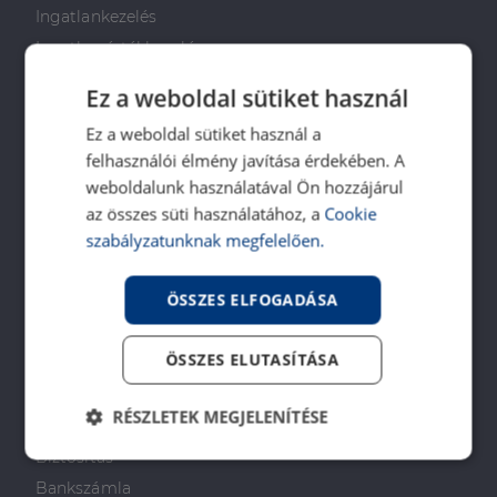
Ingatlankezelés
Ingatlan értékbecslés
DH Saccoló
Ez a weboldal sütiket használ
Energetikai tanúsítvány
Ez a weboldal sütiket használ a
Ingatlanközvetítő képzés
felhasználói élmény javítása érdekében. A
Napenergia Plusz Program
weboldalunk használatával Ön hozzájárul
az összes süti használatához, a
Cookie
PÉNZÜGYI TANÁCSADÁS
szabályzatunknak megfelelően.
Otthon Start Program
ÖSSZES ELFOGADÁSA
CSOK Plusz
Babaváró
ÖSSZES ELUTASÍTÁSA
Lakástakarékpénztár
Lakáshitel
RÉSZLETEK MEGJELENÍTÉSE
Személyi kölcsön
Biztosítás
Elengedhetetlenül
Teljesítmény
szükséges
Bankszámla