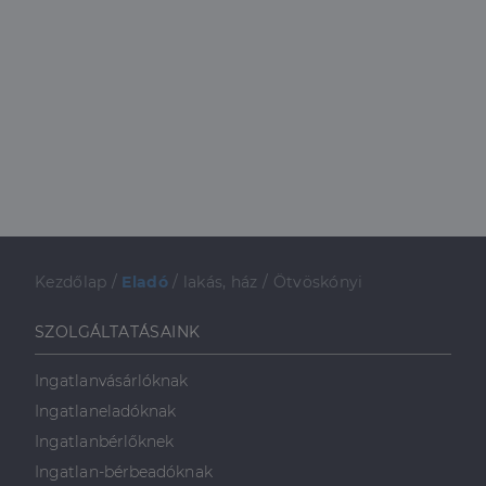
Kezdőlap
/
Eladó
/
lakás, ház
/
Ötvöskónyi
SZOLGÁLTATÁSAINK
Ingatlanvásárlóknak
Ingatlaneladóknak
Ingatlanbérlőknek
Ingatlan-bérbeadóknak