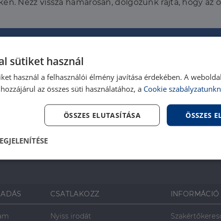
en. Nézz vissza hamarosan, dolgozunk rajta, hogy az 
l sütiket használ
iket használ a felhasználói élmény javítása érdekében. A webolda
hozzájárul az összes süti használatához, a
Cookie szabályzatunkn
ÖSSZES ELUTASÍTÁSA
ÖSSZES 
EGJELENÍTÉSE
lenül
Teljesítmény
Célzás
Fu
s
SADÁS
CSATLAKOZZ
INFORMÁCIÓ
ram
Nyiss irodát
Szakértőkeres