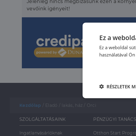
Jelenleg nincs megbízásunk ezen a környék
vevőink igényeit!
Ez a webolda
Ez a weboldal süt
használatával Ön 
RÉSZLETEK M
Elengedhetet
szüksége
Kezdőlap
/
Eladó
/
lakás, ház
/
Orci
SZOLGÁLTATÁSAINK
PÉNZÜGYI TANÁC
Ingatlanvásárlóknak
Otthon Start Prog