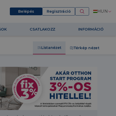
HUN
Belépés
Regisztráció
SOK
CSATLAKOZZ
INFORMÁCIÓ
Listanézet
Térkép nézet