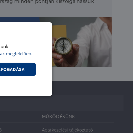
ország minden pontján kiszolgálhassuk
lunk
ak megfelelően.
ELFOGADÁSA
nkcionalitás
MŰKÖDÉSÜNK
ő
Adatkezelési tájékoztató