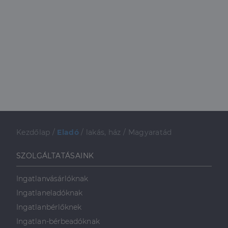
Kezdőlap
/
Eladó
/
lakás, ház
/
Magyaratád
SZOLGÁLTATÁSAINK
Ingatlanvásárlóknak
Ingatlaneladóknak
Ingatlanbérlőknek
Ingatlan-bérbeadóknak