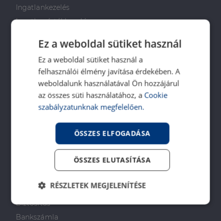
Ingatlankezelés
Ingatlan értékbecslés
DH Saccoló
Ez a weboldal sütiket használ
Energetikai tanúsítvány
Ez a weboldal sütiket használ a
Ingatlanközvetítő képzés
felhasználói élmény javítása érdekében. A
Napenergia Plusz Program
weboldalunk használatával Ön hozzájárul
az összes süti használatához, a
Cookie
PÉNZÜGYI TANÁCSADÁS
szabályzatunknak megfelelően.
Otthon Start Program
ÖSSZES ELFOGADÁSA
CSOK Plusz
Babaváró
ÖSSZES ELUTASÍTÁSA
Lakástakarékpénztár
Lakáshitel
RÉSZLETEK MEGJELENÍTÉSE
Személyi kölcsön
Biztosítás
Elengedhetetlenül
Teljesítmény
szükséges
Bankszámla