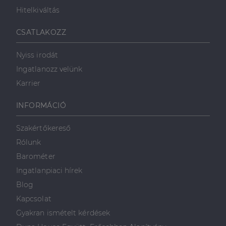
Hitelkiváltás
Célzás
Funkcionalitás
CSATLAKOZZ
Nyiss irodát
Ingatlanozz velünk
Karrier
Elengedhetetlenül szükséges
Teljesítmény
INFORMÁCIÓ
Célzás
Funkcionalitás
Szakértőkereső
Az elengedhetetlenül szükséges sütik lehetővé teszik
Rólunk
a webhely alapvető funkcióit, például a felhasználói
bejelentkezést és a fiókkezelést. A weboldal nem
Barométer
használható megfelelően az elengedhetetlenül
szükséges sütik nélkül.
Ingatlanpiaci hírek
Szolgáltató
/
Blog
Név
Lejárat
Leírás
Domain
Kapcsolat
li_gc
5
A cookie-k nem
LinkedIn
Gyakran ismételt kérdések
hónap
alapvető célokra
Corporation
4 hét
történő
.linkedin.com