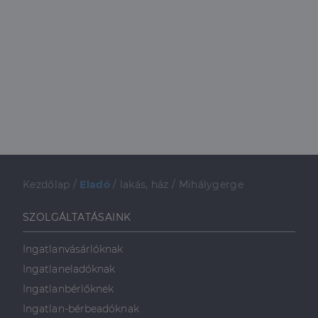
Kezdőlap
/
Eladó
/
lakás, ház
/
Mihálygerge
SZOLGÁLTATÁSAINK
Ingatlanvásárlóknak
Ingatlaneladóknak
Ingatlanbérlőknek
Ingatlan-bérbeadóknak