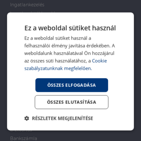
Ingatlankezelés
Ingatlan értékbecslés
DH Saccoló
Ez a weboldal sütiket használ
Energetikai tanúsítvány
Ez a weboldal sütiket használ a
Ingatlanközvetítő képzés
felhasználói élmény javítása érdekében. A
Napenergia Plusz Program
weboldalunk használatával Ön hozzájárul
az összes süti használatához, a
Cookie
PÉNZÜGYI TANÁCSADÁS
szabályzatunknak megfelelően.
Otthon Start Program
ÖSSZES ELFOGADÁSA
CSOK Plusz
Babaváró
ÖSSZES ELUTASÍTÁSA
Lakástakarékpénztár
Lakáshitel
RÉSZLETEK MEGJELENÍTÉSE
Személyi kölcsön
Biztosítás
Elengedhetetlenül
Teljesítmény
szükséges
Bankszámla