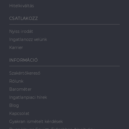
Hitelkiváltás
Célzás
Funkcionalitás
CSATLAKOZZ
Nyiss irodát
Ingatlanozz velünk
Karrier
Elengedhetetlenül szükséges
Teljesítmény
INFORMÁCIÓ
Célzás
Funkcionalitás
Szakértőkereső
Az elengedhetetlenül szükséges sütik lehetővé teszik
Rólunk
a webhely alapvető funkcióit, például a felhasználói
bejelentkezést és a fiókkezelést. A weboldal nem
Barométer
használható megfelelően az elengedhetetlenül
szükséges sütik nélkül.
Ingatlanpiaci hírek
Szolgáltató
/
Blog
Név
Lejárat
Leírás
Domain
Kapcsolat
li_gc
5
A cookie-k nem
LinkedIn
Gyakran ismételt kérdések
hónap
alapvető célokra
Corporation
4 hét
történő
.linkedin.com