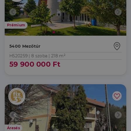
Prémium
5400 Mezőtúr
H520259 |
8 szoba
| 218 m²
59 900 000 Ft
Áresés