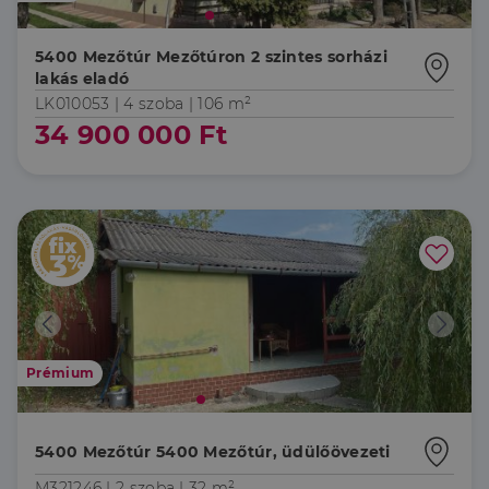
5400 Mezőtúr Mezőtúron 2 szintes sorházi
lakás eladó
LK010053 |
4 szoba
| 106 m²
34 900 000 Ft
Prémium
5400 Mezőtúr 5400 Mezőtúr, üdülőövezeti
M321246 |
2 szoba
| 32 m²