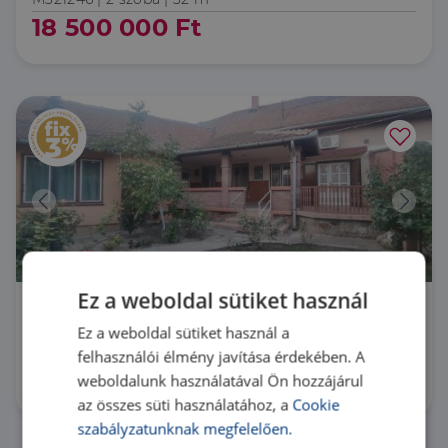
18 500 000 Ft
Ez a weboldal sütiket használ
5400 Mezőtúr Mezőtúr Fő tér környéke
Ez a weboldal sütiket használ a
HZ082680 |
3 szoba
| 141 m²
felhasználói élmény javítása érdekében. A
25 000 000 Ft
weboldalunk használatával Ön hozzájárul
az összes süti használatához, a
Cookie
szabályzatunknak megfelelően.