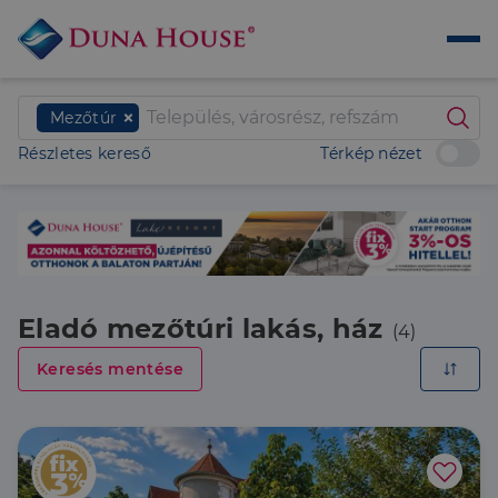
Mezőtúr
Részletes kereső
Térkép nézet
Eladó mezőtúri lakás, ház
(4)
Keresés mentése