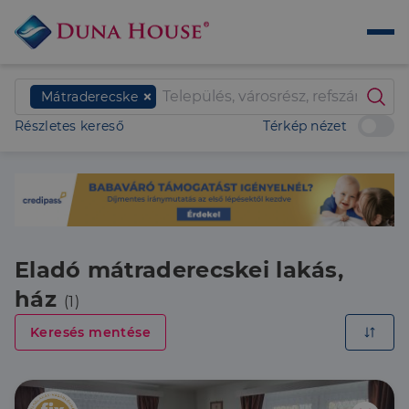
Mátraderecske
Részletes kereső
Térkép nézet
Eladó mátraderecskei lakás,
ház
(1)
Keresés mentése