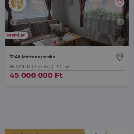
Prémium
3246 Mátraderecske
HZ014692 |
3 szoba
| 130 m²
45 000 000 Ft