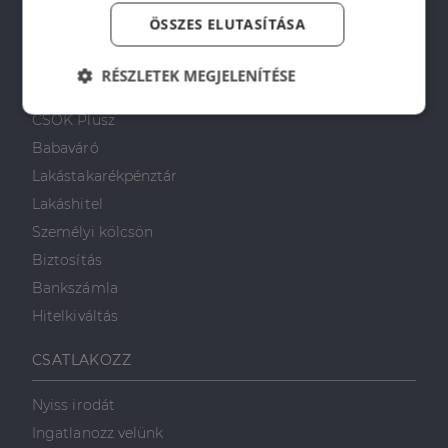
Napenergia Plusz Program
ÖSSZES ELUTASÍTÁSA
PÉNZÜGYI TANÁCSADÁS
RÉSZLETEK MEGJELENÍTÉSE
Otthon Start Program
Elengedhetetlenül
Teljesítmény
CSOK Plusz
szükséges
Babaváró
Lakástakarékpénztár
Lakáshitel
Célzás
Funkcionalitás
Személyi kölcsön
Biztosítás
Bankszámla
Hitelkiváltás
Elengedhetetlenül szükséges
Teljesítmény
CSATLAKOZZ
Célzás
Funkcionalitás
Nyiss irodát
Az elengedhetetlenül szükséges sütik lehetővé teszik
Ingatlanozz velünk
a webhely alapvető funkcióit, például a felhasználói