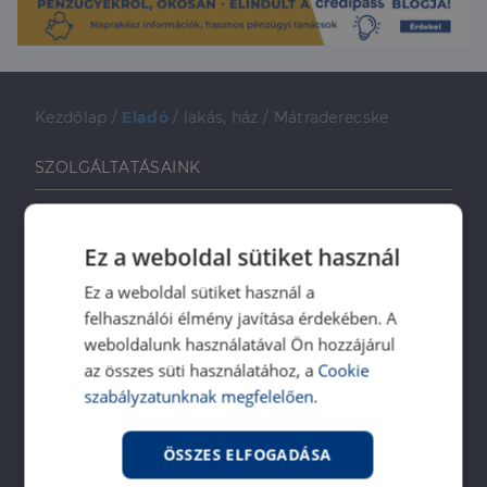
Kezdőlap
/
Eladó
/
lakás, ház
/
Mátraderecske
SZOLGÁLTATÁSAINK
Ingatlanvásárlóknak
Ingatlaneladóknak
Ez a weboldal sütiket használ
Ingatlanbérlőknek
Ez a weboldal sütiket használ a
Ingatlan-bérbeadóknak
felhasználói élmény javítása érdekében. A
Ingatlankezelés
weboldalunk használatával Ön hozzájárul
Ingatlan értékbecslés
az összes süti használatához, a
Cookie
szabályzatunknak megfelelően.
DH Saccoló
Energetikai tanúsítvány
ÖSSZES ELFOGADÁSA
Ingatlanközvetítő képzés