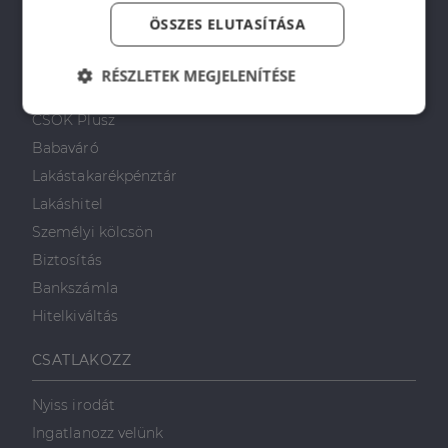
Napenergia Plusz Program
ÖSSZES ELUTASÍTÁSA
PÉNZÜGYI TANÁCSADÁS
RÉSZLETEK MEGJELENÍTÉSE
Otthon Start Program
Elengedhetetlenül
Teljesítmény
CSOK Plusz
szükséges
Babaváró
Lakástakarékpénztár
Lakáshitel
Célzás
Funkcionalitás
Személyi kölcsön
Biztosítás
Bankszámla
Hitelkiváltás
Elengedhetetlenül szükséges
Teljesítmény
CSATLAKOZZ
Célzás
Funkcionalitás
Nyiss irodát
Az elengedhetetlenül szükséges sütik lehetővé teszik
Ingatlanozz velünk
a webhely alapvető funkcióit, például a felhasználói