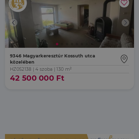
9346 Magyarkeresztúr Kossuth utca
közelében
HZ052138 |
4 szoba
| 130 m²
42 500 000 Ft