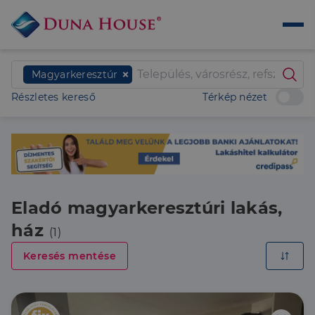
Magyarkeresztúr
Részletes kereső
Térkép nézet
Eladó magyarkeresztúri lakás,
ház
(1)
Keresés mentése