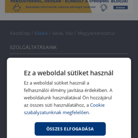
Kezdőlap
/
Eladó
/
lakás, ház
/
Magyarkeresztúr
SZOLGÁLTATÁSAINK
Ingatlanvásárlóknak
Ingatlaneladóknak
Ez a weboldal sütiket használ
Ingatlanbérlőknek
Ez a weboldal sütiket használ a
Ingatlan-bérbeadóknak
felhasználói élmény javítása érdekében. A
Ingatlankezelés
weboldalunk használatával Ön hozzájárul
Ingatlan értékbecslés
az összes süti használatához, a
Cookie
szabályzatunknak megfelelően.
DH Saccoló
Energetikai tanúsítvány
ÖSSZES ELFOGADÁSA
Ingatlanközvetítő képzés