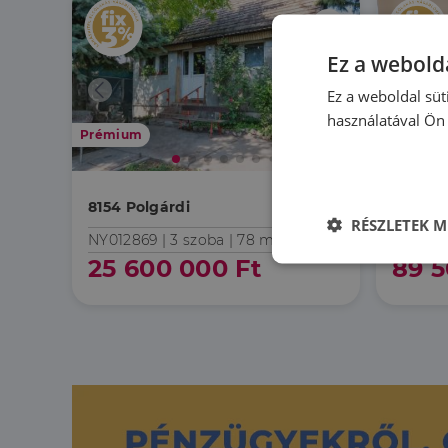
Ez a webolda
Ez a weboldal süt
használatával Ön 
Prémium
8154 Polgárdi
8154 Po
RÉSZLETEK M
NY012869 |
3 szoba
| 78 m²
HZ0620
25 600 000 Ft
89 5
Elengedhetet
szüksége