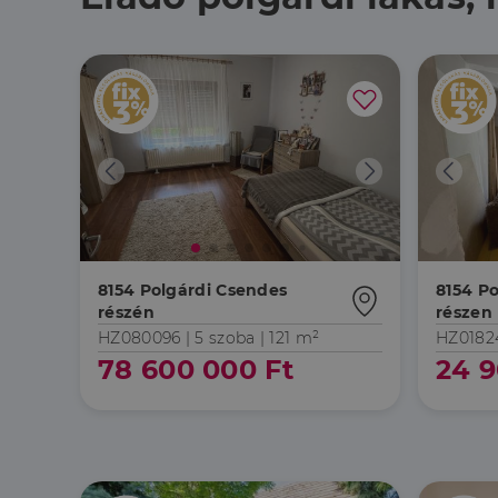
8154 Polgárdi Csendes
8154 Po
részén
részen
HZ080096 |
5 szoba
| 121 m²
HZ0182
78 600 000 Ft
24 9