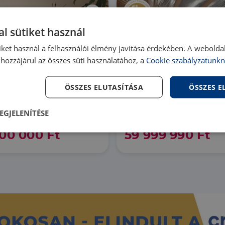
l sütiket használ
iket használ a felhasználói élmény javítása érdekében. A webolda
hozzájárul az összes süti használatához, a
Cookie szabályzatunkn
Áresés
ÖSSZES ELUTASÍTÁSA
ÖSSZES 
8154 Polgárdi Buszmegáll
lgárdi
közelében
EGJELENÍTÉSE
96 |
5 szoba
| 160 m²
HZ093601 |
7 szoba
| 120 m²
00 000 Ft
59 999 990 Ft
lenül
Teljesítmény
Célzás
Fu
s
Elengedhetetlenül szükséges
Teljesítmény
Célzás
Funkcionalitás