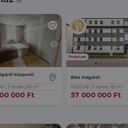
(8)
Prémium
lgárdi Központi
8154 Polgárdi
45 |
3 szoba
| 65 m²
H520148 |
3 szoba
| 63 m²
00 000 Ft
57 000 000 Ft