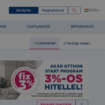
HUN
Belépés
Regisztráció
SOK
CSATLAKOZZ
INFORMÁCIÓ
Listanézet
Térkép nézet
Keresés mentése