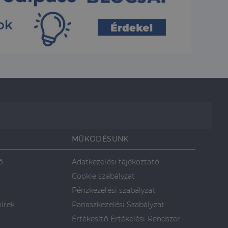
jelentkezést és a
hoz való
a a látogatói cookie-
 hogy a Cookie-
MŰKÖDÉSÜNK
áit, hogy a tárolt
állapotának
ő
Adatkezelési tájékoztató
rról, hogy a
lámról, amelyet a
Cookie szabályzat
sítja a weboldal
lt.
Pénzkezelési szabályzat
 tartalmának
hírek
Panaszkezelési Szabályzat
z - amely jelentős
lgáltatáshoz. Ez a
Értékesítő Értékelési Rendszer
életlenszerűen
t például valós