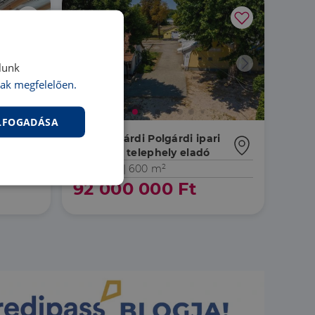
lunk
ak megfelelően.
Áresés
ELFOGADÁSA
ó
8154 Polgárdi Polgárdi ipari
területén telephely eladó
IP043535 |
600 m²
92 000 000 Ft
nkcionalitás