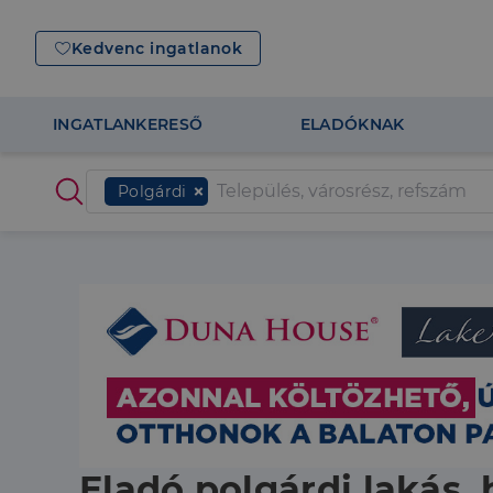
Kedvenc ingatlanok
INGATLANKERESŐ
ELADÓKNAK
Polgárdi
Eladó polgárdi lakás, 