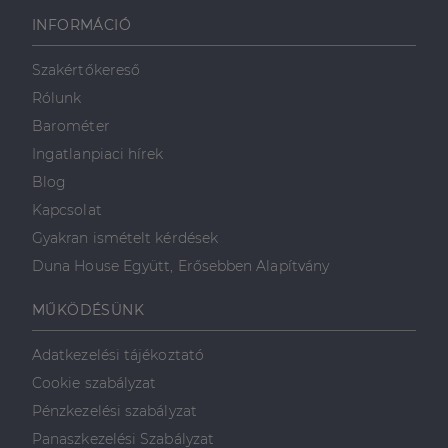
használható megfelelően az elengedhetetlenül
szükséges sütik nélkül.
INFORMÁCIÓ
Szolgáltató
/
Név
Lejárat
Leírás
Domain
Szakértőkereső
li_gc
5
A cookie-k nem
LinkedIn
Rólunk
hónap
alapvető célokra
Corporation
4 hét
történő
.linkedin.com
Barométer
felhasználásához
való
Ingatlanpiaci hírek
hozzájárulás
tárolására
Blog
szolgál
Kapcsolat
CookieScriptConsent
2
Ezt a cookie-t a
CookieScript
hónap
Cookie-
dh.hu
Gyakran ismételt kérdések
4 hét
Script.com
szolgáltatás
Duna House Együtt, Erősebben Alapítvány
használja a
látogatói cookie-
k beleegyezési
MŰKÖDÉSÜNK
beállításainak
emlékezésére.
Szükséges, hogy
Google
Adatkezelési tájékoztató
a Cookie-
Privacy Policy
Script.com
Cookie szabályzat
cookie banner
megfelelően
Pénzkezelési szabályzat
működjön.
Panaszkezelési Szabályzat