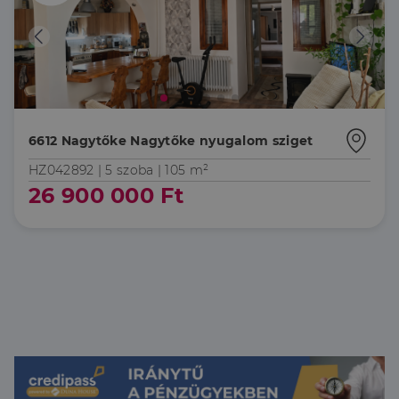
6612 Nagytőke Nagytőke nyugalom sziget
HZ042892 |
5 szoba
| 105 m²
26 900 000 Ft