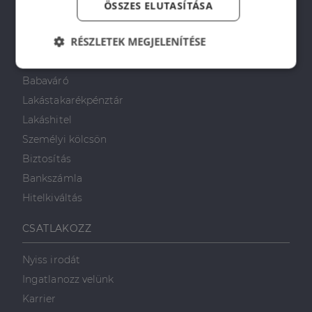
ÖSSZES ELUTASÍTÁSA
PÉNZÜGYI TANÁCSADÁS
RÉSZLETEK MEGJELENÍTÉSE
Otthon Start Program
CSOK Plusz
Elengedhetetlenül
Teljesítmény
Babaváró
szükséges
Lakástakarékpénztár
Lakáshitel
Célzás
Funkcionalitás
Személyi kölcsön
Biztosítás
Bankszámla
Hitelkiváltás
CSATLAKOZZ
Elengedhetetlenül szükséges
Teljesítmény
Célzás
Funkcionalitás
Nyiss irodát
Ingatlanozz velünk
Az elengedhetetlenül szükséges sütik lehetővé teszik
a webhely alapvető funkcióit, például a felhasználói
Karrier
bejelentkezést és a fiókkezelést. A weboldal nem