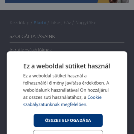
Kezdőlap
/
Eladó
/
lakás, ház
/
Nagytőke
SZOLGÁLTATÁSAINK
Ingatlanvásárlóknak
Ingatlaneladóknak
Ez a weboldal sütiket használ
Ingatlanbérlőknek
Ingatlan-bérbeadóknak
Ez a weboldal sütiket használ a
felhasználói élmény javítása érdekében. A
Ingatlankezelés
weboldalunk használatával Ön hozzájárul
Ingatlan értékbecslés
az összes süti használatához, a
Cookie
DH Saccoló
szabályzatunknak megfelelően.
Energetikai tanúsítvány
Ingatlanközvetítő képzés
ÖSSZES ELFOGADÁSA
Napenergia Plusz Program