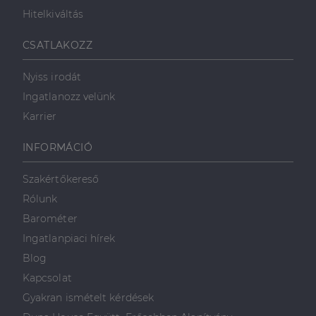
Hitelkiváltás
Célzás
Funkcionalitás
CSATLAKOZZ
Nyiss irodát
Ingatlanozz velünk
Karrier
Elengedhetetlenül szükséges
Teljesítmény
INFORMÁCIÓ
Célzás
Funkcionalitás
Szakértőkereső
Az elengedhetetlenül szükséges sütik lehetővé teszik
Rólunk
a webhely alapvető funkcióit, például a felhasználói
bejelentkezést és a fiókkezelést. A weboldal nem
Barométer
használható megfelelően az elengedhetetlenül
szükséges sütik nélkül.
Ingatlanpiaci hírek
Szolgáltató
/
Blog
Név
Lejárat
Leírás
Domain
Kapcsolat
li_gc
5
A cookie-k nem
LinkedIn
Gyakran ismételt kérdések
hónap
alapvető célokra
Corporation
4 hét
történő
.linkedin.com