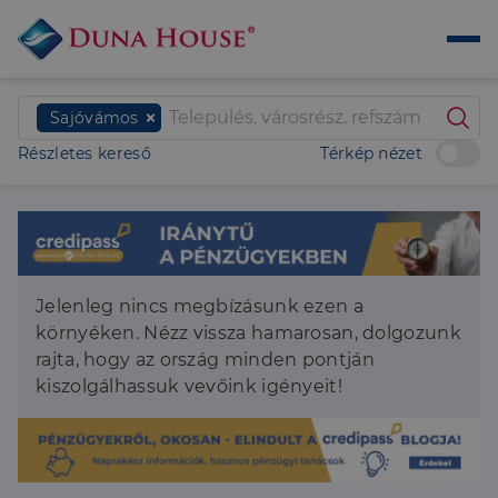
Sajóvámos
Részletes kereső
Térkép nézet
Jelenleg nincs megbízásunk ezen a
környéken. Nézz vissza hamarosan, dolgozunk
rajta, hogy az ország minden pontján
kiszolgálhassuk vevőink igényeit!