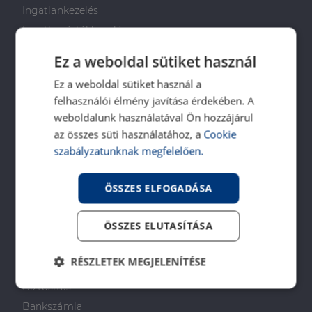
Ingatlankezelés
Ingatlan értékbecslés
DH Saccoló
Ez a weboldal sütiket használ
Energetikai tanúsítvány
Ez a weboldal sütiket használ a
Ingatlanközvetítő képzés
felhasználói élmény javítása érdekében. A
Napenergia Plusz Program
weboldalunk használatával Ön hozzájárul
az összes süti használatához, a
Cookie
PÉNZÜGYI TANÁCSADÁS
szabályzatunknak megfelelően.
Otthon Start Program
ÖSSZES ELFOGADÁSA
CSOK Plusz
Babaváró
ÖSSZES ELUTASÍTÁSA
Lakástakarékpénztár
Lakáshitel
RÉSZLETEK MEGJELENÍTÉSE
Személyi kölcsön
Biztosítás
Elengedhetetlenül
Teljesítmény
szükséges
Bankszámla