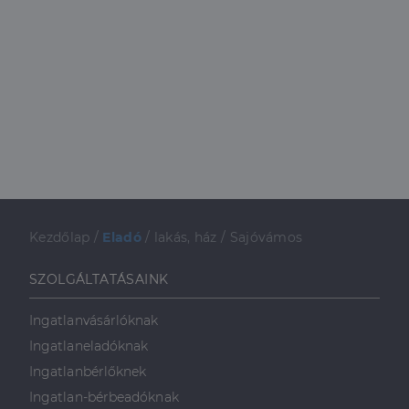
Kezdőlap
/
Eladó
/
lakás, ház
/
Sajóvámos
SZOLGÁLTATÁSAINK
Ingatlanvásárlóknak
Ingatlaneladóknak
Ingatlanbérlőknek
Ingatlan-bérbeadóknak