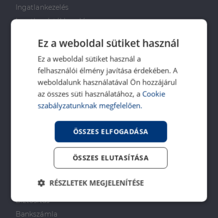
Ingatlankezelés
Ingatlan értékbecslés
DH Saccoló
Ez a weboldal sütiket használ
Energetikai tanúsítvány
Ez a weboldal sütiket használ a
Ingatlanközvetítő képzés
felhasználói élmény javítása érdekében. A
Napenergia Plusz Program
weboldalunk használatával Ön hozzájárul
az összes süti használatához, a
Cookie
PÉNZÜGYI TANÁCSADÁS
szabályzatunknak megfelelően.
Otthon Start Program
ÖSSZES ELFOGADÁSA
CSOK Plusz
Babaváró
ÖSSZES ELUTASÍTÁSA
Lakástakarékpénztár
Lakáshitel
RÉSZLETEK MEGJELENÍTÉSE
Személyi kölcsön
Biztosítás
Elengedhetetlenül
Teljesítmény
szükséges
Bankszámla