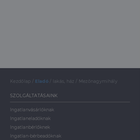
Kezdőlap
/
Eladó
/
lakás, ház
/
Mezőnagymihály
SZOLGÁLTATÁSAINK
Ingatlanvásárlóknak
Ingatlaneladóknak
Ingatlanbérlőknek
Ingatlan-bérbeadóknak