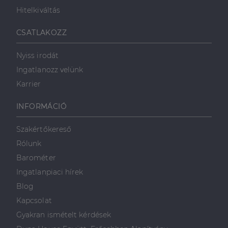
Hitelkiváltás
Célzás
Funkcionalitás
CSATLAKOZZ
Nyiss irodát
Ingatlanozz velünk
Karrier
Elengedhetetlenül szükséges
Teljesítmény
INFORMÁCIÓ
Célzás
Funkcionalitás
Szakértőkereső
Az elengedhetetlenül szükséges sütik lehetővé teszik
Rólunk
a webhely alapvető funkcióit, például a felhasználói
bejelentkezést és a fiókkezelést. A weboldal nem
Barométer
használható megfelelően az elengedhetetlenül
szükséges sütik nélkül.
Ingatlanpiaci hírek
Szolgáltató
/
Blog
Név
Lejárat
Leírás
Domain
Kapcsolat
li_gc
5
A cookie-k nem
LinkedIn
Gyakran ismételt kérdések
hónap
alapvető célokra
Corporation
4 hét
történő
.linkedin.com