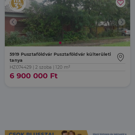
5919 Pusztaföldvár Pusztaföldvár külterületi
tanya
HZ074429 |
2 szoba
| 120 m²
6 900 000 Ft