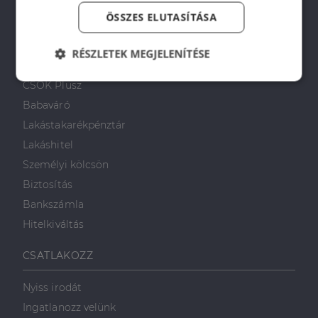
Napenergia Plusz Program
ÖSSZES ELUTASÍTÁSA
PÉNZÜGYI TANÁCSADÁS
RÉSZLETEK MEGJELENÍTÉSE
Otthon Start Program
Elengedhetetlenül
Teljesítmény
CSOK Plusz
szükséges
Babaváró
Lakástakarékpénztár
Lakáshitel
Célzás
Funkcionalitás
Személyi kölcsön
Biztosítás
Bankszámla
Hitelkiváltás
Elengedhetetlenül szükséges
Teljesítmény
CSATLAKOZZ
Célzás
Funkcionalitás
Nyiss irodát
Az elengedhetetlenül szükséges sütik lehetővé teszik
Ingatlanozz velünk
a webhely alapvető funkcióit, például a felhasználói