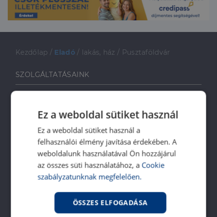
Kezdőlap
/
Eladó
/
lakás, ház
/
Pusztaföldvár
SZOLGÁLTATÁSAINK
Ingatlanvásárlóknak
Ingatlaneladóknak
Ez a weboldal sütiket használ
Ingatlanbérlőknek
Ez a weboldal sütiket használ a
Ingatlan-bérbeadóknak
felhasználói élmény javítása érdekében. A
Ingatlankezelés
weboldalunk használatával Ön hozzájárul
Ingatlan értékbecslés
az összes süti használatához, a
Cookie
szabályzatunknak megfelelően.
DH Saccoló
Energetikai tanúsítvány
ÖSSZES ELFOGADÁSA
Ingatlanközvetítő képzés