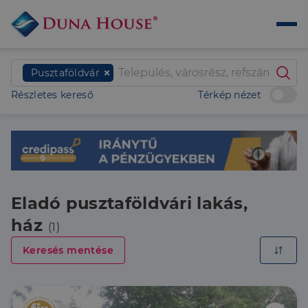
Pusztaföldvár
Részletes kereső
Térkép nézet
Eladó pusztaföldvári lakás,
ház
(1)
Keresés mentése