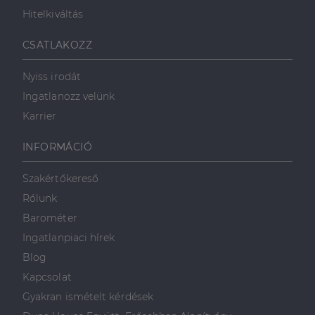
Hitelkiváltás
Célzás
Funkcionalitás
CSATLAKOZZ
Nyiss irodát
Ingatlanozz velünk
Karrier
Elengedhetetlenül szükséges
Teljesítmény
INFORMÁCIÓ
Célzás
Funkcionalitás
Szakértőkereső
Az elengedhetetlenül szükséges sütik lehetővé teszik
Rólunk
a webhely alapvető funkcióit, például a felhasználói
bejelentkezést és a fiókkezelést. A weboldal nem
Barométer
használható megfelelően az elengedhetetlenül
szükséges sütik nélkül.
Ingatlanpiaci hírek
Szolgáltató
/
Blog
Név
Lejárat
Leírás
Domain
Kapcsolat
li_gc
5
A cookie-k nem
LinkedIn
Gyakran ismételt kérdések
hónap
alapvető célokra
Corporation
4 hét
történő
.linkedin.com