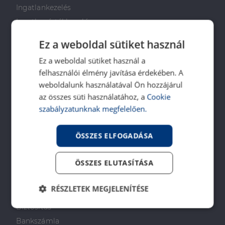
Ingatlankezelés
Ingatlan értékbecslés
DH Saccoló
Ez a weboldal sütiket használ
Energetikai tanúsítvány
Ez a weboldal sütiket használ a
Ingatlanközvetítő képzés
felhasználói élmény javítása érdekében. A
Napenergia Plusz Program
weboldalunk használatával Ön hozzájárul
az összes süti használatához, a
Cookie
PÉNZÜGYI TANÁCSADÁS
szabályzatunknak megfelelően.
Otthon Start Program
ÖSSZES ELFOGADÁSA
CSOK Plusz
Babaváró
ÖSSZES ELUTASÍTÁSA
Lakástakarékpénztár
Lakáshitel
RÉSZLETEK MEGJELENÍTÉSE
Személyi kölcsön
Biztosítás
Elengedhetetlenül
Teljesítmény
szükséges
Bankszámla