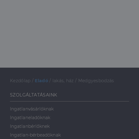
Kezdőlap
/
Eladó
/
lakás, ház
/
Medgyesbodzás
SZOLGÁLTATÁSAINK
Ingatlanvásárlóknak
Ingatlaneladóknak
Ingatlanbérlőknek
Ingatlan-bérbeadóknak