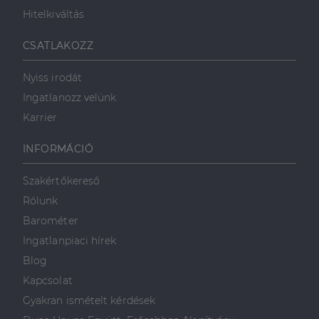
Hitelkiváltás
Célzás
Funkcionalitás
CSATLAKOZZ
Nyiss irodát
Ingatlanozz velünk
Karrier
Elengedhetetlenül szükséges
Teljesítmény
INFORMÁCIÓ
Célzás
Funkcionalitás
Szakértőkereső
Az elengedhetetlenül szükséges sütik lehetővé teszik
Rólunk
a webhely alapvető funkcióit, például a felhasználói
bejelentkezést és a fiókkezelést. A weboldal nem
Barométer
használható megfelelően az elengedhetetlenül
szükséges sütik nélkül.
Ingatlanpiaci hírek
Szolgáltató
/
Blog
Név
Lejárat
Leírás
Domain
Kapcsolat
li_gc
5
A cookie-k nem
LinkedIn
Gyakran ismételt kérdések
hónap
alapvető célokra
Corporation
4 hét
történő
.linkedin.com