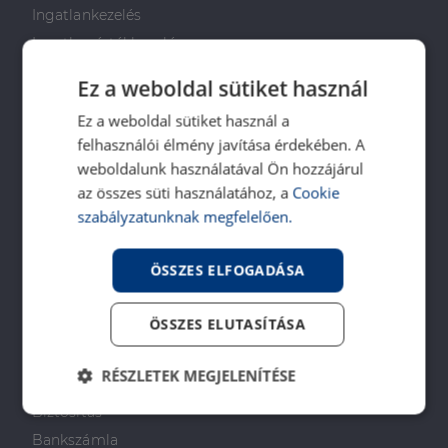
Ingatlankezelés
Ingatlan értékbecslés
DH Saccoló
Ez a weboldal sütiket használ
Energetikai tanúsítvány
Ez a weboldal sütiket használ a
Ingatlanközvetítő képzés
felhasználói élmény javítása érdekében. A
Napenergia Plusz Program
weboldalunk használatával Ön hozzájárul
az összes süti használatához, a
Cookie
PÉNZÜGYI TANÁCSADÁS
szabályzatunknak megfelelően.
Otthon Start Program
ÖSSZES ELFOGADÁSA
CSOK Plusz
Babaváró
ÖSSZES ELUTASÍTÁSA
Lakástakarékpénztár
Lakáshitel
RÉSZLETEK MEGJELENÍTÉSE
Személyi kölcsön
Biztosítás
Elengedhetetlenül
Teljesítmény
szükséges
Bankszámla