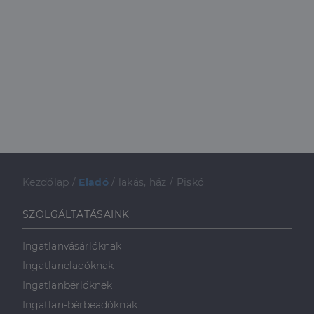
Kezdőlap
/
Eladó
/
lakás, ház
/
Piskó
SZOLGÁLTATÁSAINK
Ingatlanvásárlóknak
Ingatlaneladóknak
Ingatlanbérlőknek
Ingatlan-bérbeadóknak