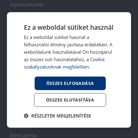
Ingatlankezelés
Ingatlan értékbecslés
DH Saccoló
Ez a weboldal sütiket használ
Energetikai tanúsítvány
Ez a weboldal sütiket használ a
Ingatlanközvetítő képzés
felhasználói élmény javítása érdekében. A
Napenergia Plusz Program
weboldalunk használatával Ön hozzájárul
az összes süti használatához, a
Cookie
PÉNZÜGYI TANÁCSADÁS
szabályzatunknak megfelelően.
Otthon Start Program
ÖSSZES ELFOGADÁSA
CSOK Plusz
Babaváró
ÖSSZES ELUTASÍTÁSA
Lakástakarékpénztár
Lakáshitel
RÉSZLETEK MEGJELENÍTÉSE
Személyi kölcsön
Biztosítás
Elengedhetetlenül
Teljesítmény
szükséges
Bankszámla