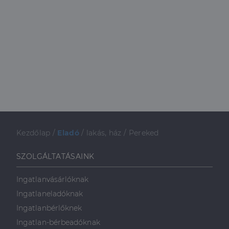
Kezdőlap
/
Eladó
/
lakás, ház
/
Pereked
SZOLGÁLTATÁSAINK
Ingatlanvásárlóknak
Ingatlaneladóknak
Ingatlanbérlőknek
Ingatlan-bérbeadóknak