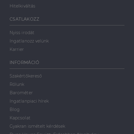
Hitelkiváltás
Célzás
Funkcionalitás
CSATLAKOZZ
Nyiss irodát
Ingatlanozz velünk
Karrier
Elengedhetetlenül szükséges
Teljesítmény
INFORMÁCIÓ
Célzás
Funkcionalitás
Szakértőkereső
Az elengedhetetlenül szükséges sütik lehetővé teszik
Rólunk
a webhely alapvető funkcióit, például a felhasználói
bejelentkezést és a fiókkezelést. A weboldal nem
Barométer
használható megfelelően az elengedhetetlenül
szükséges sütik nélkül.
Ingatlanpiaci hírek
Szolgáltató
/
Blog
Név
Lejárat
Leírás
Domain
Kapcsolat
li_gc
5
A cookie-k nem
LinkedIn
Gyakran ismételt kérdések
hónap
alapvető célokra
Corporation
4 hét
történő
.linkedin.com