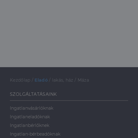
Kezdőlap
/
Eladó
/
lakás, ház
/
Máza
SZOLGÁLTATÁSAINK
Ingatlanvásárlóknak
Ingatlaneladóknak
Ingatlanbérlőknek
Ingatlan-bérbeadóknak