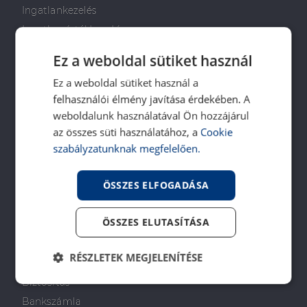
Ingatlankezelés
Ingatlan értékbecslés
DH Saccoló
Ez a weboldal sütiket használ
Energetikai tanúsítvány
Ez a weboldal sütiket használ a
Ingatlanközvetítő képzés
felhasználói élmény javítása érdekében. A
Napenergia Plusz Program
weboldalunk használatával Ön hozzájárul
az összes süti használatához, a
Cookie
PÉNZÜGYI TANÁCSADÁS
szabályzatunknak megfelelően.
Otthon Start Program
ÖSSZES ELFOGADÁSA
CSOK Plusz
Babaváró
ÖSSZES ELUTASÍTÁSA
Lakástakarékpénztár
Lakáshitel
RÉSZLETEK MEGJELENÍTÉSE
Személyi kölcsön
Biztosítás
Elengedhetetlenül
Teljesítmény
szükséges
Bankszámla