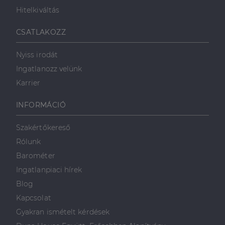
Hitelkiváltás
Célzás
Funkcionalitás
CSATLAKOZZ
Nyiss irodát
Ingatlanozz velünk
Karrier
Elengedhetetlenül szükséges
Teljesítmény
INFORMÁCIÓ
Célzás
Funkcionalitás
Szakértőkereső
Az elengedhetetlenül szükséges sütik lehetővé teszik
Rólunk
a webhely alapvető funkcióit, például a felhasználói
bejelentkezést és a fiókkezelést. A weboldal nem
Barométer
használható megfelelően az elengedhetetlenül
szükséges sütik nélkül.
Ingatlanpiaci hírek
Szolgáltató
/
Blog
Név
Lejárat
Leírás
Domain
Kapcsolat
li_gc
5
A cookie-k nem
LinkedIn
Gyakran ismételt kérdések
hónap
alapvető célokra
Corporation
4 hét
történő
.linkedin.com