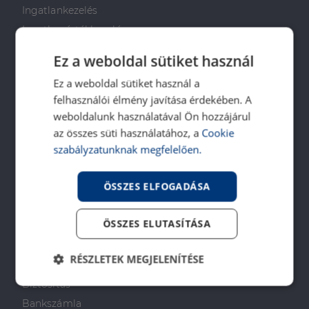
Ingatlankezelés
Ingatlan értékbecslés
DH Saccoló
Ez a weboldal sütiket használ
Energetikai tanúsítvány
Ez a weboldal sütiket használ a
Ingatlanközvetítő képzés
felhasználói élmény javítása érdekében. A
Napenergia Plusz Program
weboldalunk használatával Ön hozzájárul
az összes süti használatához, a
Cookie
PÉNZÜGYI TANÁCSADÁS
szabályzatunknak megfelelően.
Otthon Start Program
ÖSSZES ELFOGADÁSA
CSOK Plusz
Babaváró
ÖSSZES ELUTASÍTÁSA
Lakástakarékpénztár
Lakáshitel
RÉSZLETEK MEGJELENÍTÉSE
Személyi kölcsön
Biztosítás
Elengedhetetlenül
Teljesítmény
szükséges
Bankszámla