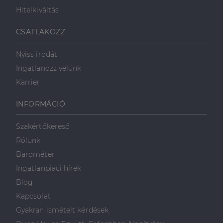
Hitelkiváltás
Célzás
Funkcionalitás
CSATLAKOZZ
Nyiss irodát
Ingatlanozz velünk
Karrier
Elengedhetetlenül szükséges
Teljesítmény
INFORMÁCIÓ
Célzás
Funkcionalitás
Szakértőkereső
Az elengedhetetlenül szükséges sütik lehetővé teszik
Rólunk
a webhely alapvető funkcióit, például a felhasználói
bejelentkezést és a fiókkezelést. A weboldal nem
Barométer
használható megfelelően az elengedhetetlenül
szükséges sütik nélkül.
Ingatlanpiaci hírek
Szolgáltató
/
Blog
Név
Lejárat
Leírás
Domain
Kapcsolat
li_gc
5
A cookie-k nem
LinkedIn
Gyakran ismételt kérdések
hónap
alapvető célokra
Corporation
4 hét
történő
.linkedin.com