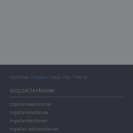
Kezdőlap
/
Eladó
/
lakás, ház
/
Márfa
SZOLGÁLTATÁSAINK
Ingatlanvásárlóknak
Ingatlaneladóknak
Ingatlanbérlőknek
Ingatlan-bérbeadóknak