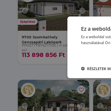
Újépítésű
Újépítésű
Ez a webolda
Ez a weboldal süt
9700 Szombathely
9700 S
Gencsapáti Lakópark
Gencsa
használatával Ön 
PR027779/HZ/17100 |
4 szoba
| 157
PR0277
m²
m²
113 898 856 Ft
110 
RÉSZLETEK M
Elengedhetet
szüksége