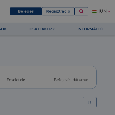
HUN
Belépés
Regisztráció
SOK
CSATLAKOZZ
INFORMÁCIÓ
Emeletek:
-
Befejezés dátuma: