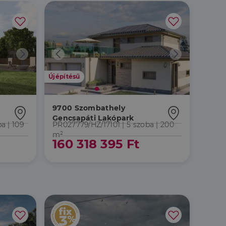
Újépítésű
9700 Szombathely
Gencsapáti Lakópark
ba
| 109
PR027779/HZ/17101 |
5 szoba
| 200
m²
160 318 395 Ft