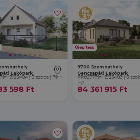
Újépítésű
zombathely
9700 Szombathely
páti Lakópark
Gencsapáti Lakópark
79/HZ/23484 |
3 szoba
| 79
PR027779/HZ/23483 |
3 szo
m²
83 598 Ft
84 361 915 Ft