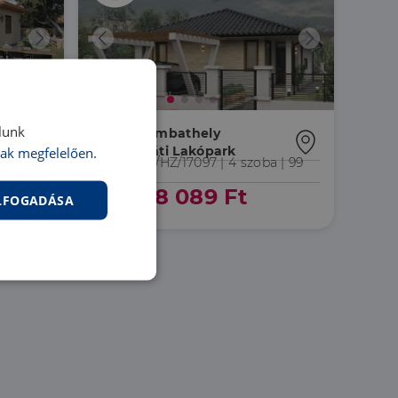
Újépítésű
lunk
9700 Szombathely
Gencsapáti Lakópark
ak megfelelően.
ba
| 114
PR027779/HZ/17097 |
4 szoba
| 99
m²
78 828 089 Ft
ELFOGADÁSA
nkcionalitás