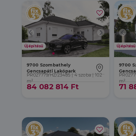
Újépítésű
Újépítésű
9700 Szombathely
9700 S
Gencsapáti Lakópark
Gencsa
PR027779/HZ/23485 |
4 szoba
| 102
PR0277
m²
m²
84 082 814 Ft
71 8