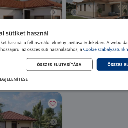
Újépítésű
l sütiket használ
iket használ a felhasználói élmény javítása érdekében. A webolda
zombathely
9700 Szombathely
páti Lakópark
Gencsapáti Lakópark
hozzájárul az összes süti használatához, a
Cookie szabályzatunkn
79/HZ/17099 |
4 szoba
| 160
PR027779/HZ/17098 |
3 szo
m²
605 783 Ft
90 644 401 Ft
ÖSSZES ELUTASÍTÁSA
ÖSSZES 
EGJELENÍTÉSE
lenül
Teljesítmény
Célzás
Fu
s