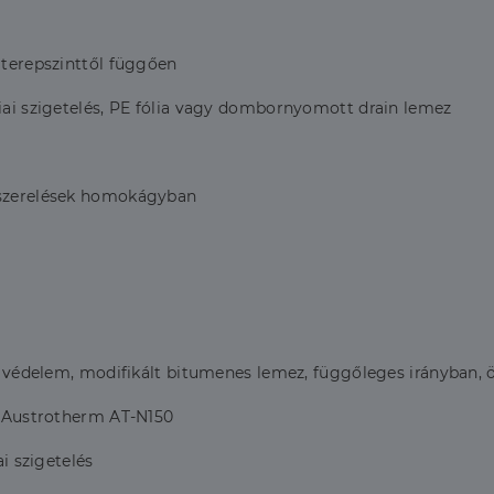
 terepszinttől függően
giai szigetelés, PE fólia vagy dombornyomott drain lemez
apszerelések homokágyban
ni védelem, modifikált bitumenes lemez, függőleges irányban, 
.: Austrotherm AT-N150
ai szigetelés