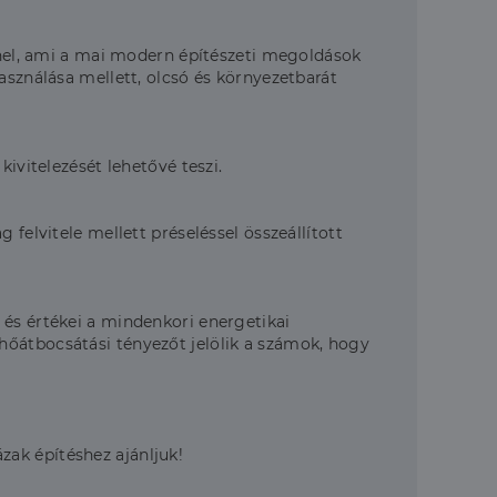
anel, ami a mai modern építészeti megoldások
asználása mellett, olcsó és környezetbarát
ivitelezését lehetővé teszi.
felvitele mellett préseléssel összeállított
 és értékei a mindenkori energetikai
hőátbocsátási tényezőt jelölik a számok, hogy
ak építéshez ajánljuk!