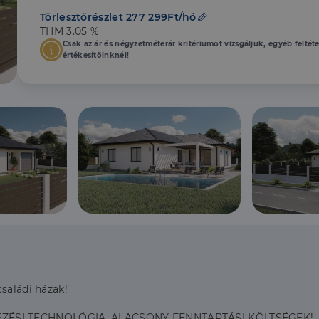
Törlesztőrészlet 277 299Ft/hó
THM 3.05 %
Csak az ár és négyzetméterár kritériumot vizsgáljuk, egyéb feltét
értékesítőinknél!
saládi házak!
EZÉSI TECHNOLÓGIA, ALACSONY FENNTARTÁSI KÖLTSÉGEK!