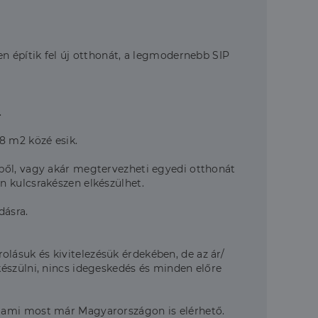
n építik fel új otthonát, a legmodernebb SIP
.
8 m2 közé esik.
ből, vagy akár megtervezheti egyedi otthonát
n kulcsrakészen elkészülhet.
dásra.
ásuk és kivitelezésük érdekében, de az ár/
észülni, nincs idegeskedés és minden előre
, ami most már Magyarországon is elérhető.