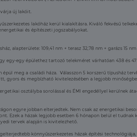
árja új lakóit.
zerkezetes lakóház kerül kialakításra. Kiváló fekvésű telkeke
nergetikai és építészeti jogszabályokat.
sház, alapterülete: 109,41 nm + terasz 32,78 nm + garázs 15 nm
így egy-egy épülethez tartozó telekméret várhatóan 438 és 47
épül meg a családi háza. Válasszon 5 korszerű típusház terv
att, gyors és megbízható kivitelezésében a legjobb minőségbe
getikai osztályba sorolással és ÉMI engedéllyel kerülnek áta
on egyre jobban elterjedtek. Nem csak az energetikai besorol
nt. Ezek a házak legjobb esetben 6 hónapon belül el tudnak k
yedi tervek alapján is kivitelezhető.
gelterjedtebb könnyűszerkezetes házak építési technológiája