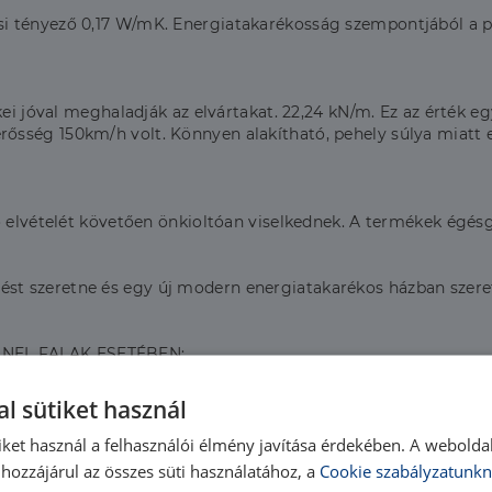
i tényező 0,17 W/mK. Energiatakarékosság szempontjából a p
kei jóval meghaladják az elvártakat. 22,24 kN/m. Ez az érték 
sség 150km/h volt. Könnyen alakítható, pehely súlya miatt 
ő elvételét követően önkioltóan viselkednek. A termékek égés
t szeretne és egy új modern energiatakarékos házban szeret
ANEL FALAK ESETÉBEN:
l sütiket használ
iket használ a felhasználói élmény javítása érdekében. A webolda
hozzájárul az összes süti használatához, a
Cookie szabályzatunkn
 terepszinttől függően