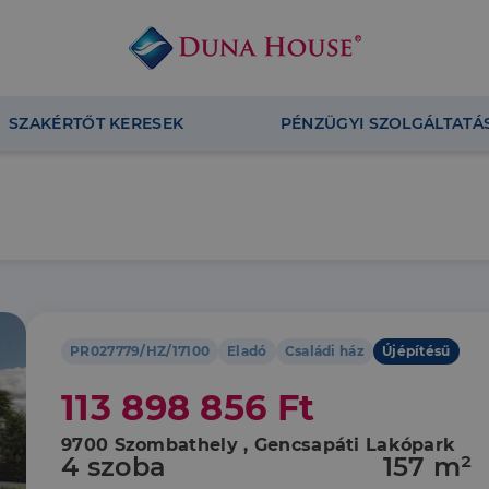
SZAKÉRTŐT KERESEK
PÉNZÜGYI SZOLGÁLTATÁ
PR027779/HZ/17100
Eladó
Családi ház
Újépítésű
113 898 856 Ft
9700 Szombathely , Gencsapáti Lakópark
4 szoba
157 m²