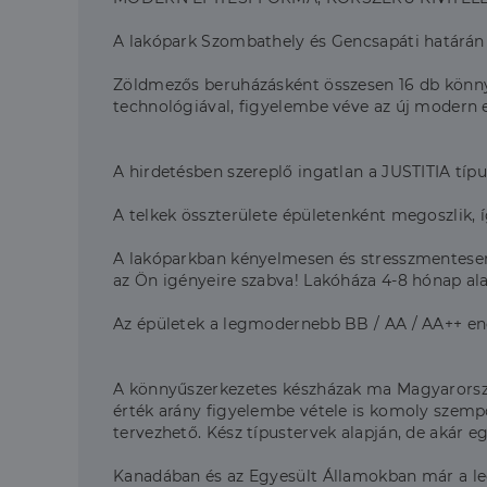
A lakópark Szombathely és Gencsapáti határán v
Zöldmezős beruházásként összesen 16 db könnyűs
technológiával, figyelembe véve az új modern e
A hirdetésben szereplő ingatlan a JUSTITIA típu
A telkek összterülete épületenként megoszlik, 
A lakóparkban kényelmesen és stresszmentesen 
az Ön igényeire szabva! Lakóháza 4-8 hónap al
Az épületek a legmodernebb BB / AA / AA++ ener
A könnyűszerkezetes készházak ma Magyarország
érték arány figyelembe vétele is komoly szempo
tervezhető. Kész típustervek alapján, de akár eg
Kanadában és az Egyesült Államokban már a le