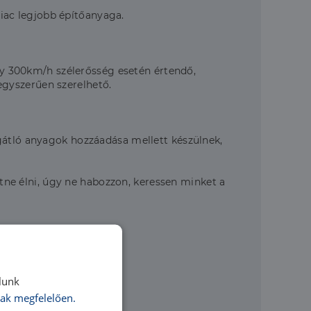
iac legjobb építőanyaga.
egy 300km/h szélerősség esetén értendő,
egyszerűen szerelhető.
gátló anyagok hozzáadása mellett készülnek,
ne élni, úgy ne habozzon, keressen minket a
lunk
ak megfelelően.