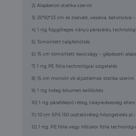
2) Alapbeton statika szerint
3) 25*50*23 cm es zsalukő, vasalva, betonozva –
4) 1 rtg függőleges irányú párazárás, technoló
5) Tömörített talajfeltöltés
6) 15 cm tömörített kavicságy – gépészeti al
7) 1 rtg PE fólia technológiai szigetelés
8) 15 cm monolit vb aljzatlemez statika szerint
9) 1 rtg hideg bitumen kellősítés
10) 1 rtg párafékező réteg, talajnedvesség elle
11) 10 cm EPS 150 úsztatóréteg hőszigetelés pl
12) 1 rtg. PE fólia vagy hőtükör fólia technológi