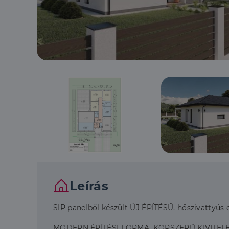
Leírás
SIP panelből készült ÚJ ÉPÍTÉSŰ, hőszivattyús c
MODERN ÉPÍTÉSI FORMA, KORSZERŰ KIVITEL