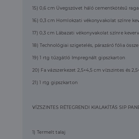
CookieScriptConse
15) 0,6 cm Üvegszövet háló cementkötésű rag
16) 0,3 cm Homlokzati vékonyvakolat színre ke
17) 0,3 cm Lábazati vékonyvakolat színre kever
Szolgáltató
Név
Domain
Név
Szolgált
18) Technológiai szigetelés, párazáró fólia össz
Név
_lang
dh.hu
Domain
_ga_F4MKCEZ8P5
19) 1 rtg tűzgátló Impregnált gipszkarton
IDE
Google 
.doublec
lidc
20) Fa vázszerkezet 2,5×4,5 cm vízszintes és 2
bcookie
Microso
Corpora
21) 1 rtg gipszkarton
_ga
.linkedi
_fbp
Meta Pl
Inc.
.dh.hu
VÍZSZINTES RÉTEGRENDI KIALAKÍTÁS SIP PAN
_gcl_au
Google 
.dh.hu
1) Termelt talaj