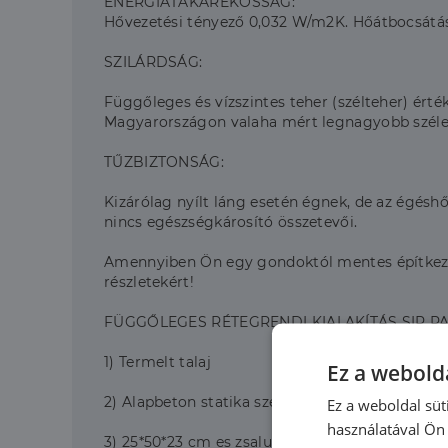
ENERGIATAKARÉKOSSÁG:
Hővezetési tényező 0,032 W/m2K. Hőátbocsátás
SZILÁRDSÁG:
Függőleges és vízszintes teher (szélteher) érté
Magyarországon valaha mért legnagyobb szélerő
TŰZBIZTONSÁG:
Kizárólag nyílt láng esetén égnek, de az égésh
nincs egészségkárosító összetevői.
Amennyiben Ön egy gondoktól mentes építkezés
részletekért!
FÜGGŐLEGES RÉTEGRENDI KIALAKÍTÁS SIP P
1) Termelt talaj
Ez a webolda
2) Alapbeton statika szerint
Ez a weboldal süt
használatával Ön 
3) 25*50*23 cm es zsalukő, vasalva, betonozva –