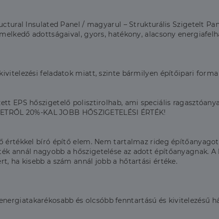
uctural Insulated Panel / magyarul – Strukturális Szigetelt P
emelkedő adottságaival, gyors, hatékony, alacsony energiafelh
vitelezési feladatok miatt, szinte bármilyen építőipari forma k
tt EPS hőszigetelő polisztirolhab, ami speciális ragasztóanyag 
ETRŐL​ 20%-KAL JOBB HŐSZIGETELÉSI ÉRTÉK​!
ő értékkel bíró építő elem. Nem tartalmaz rideg építőanyagot
ték annál nagyobb a hőszigetelése az adott építőanyagnak. A 
t, ha kisebb a szám annál jobb a hőtartási értéke.
ergiatakarékosabb és olcsóbb fenntartású és kivitelezésű ház