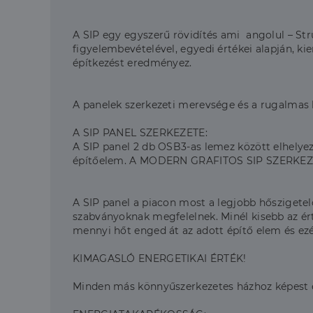
A SIP egy egyszerű rövidítés ami angolul – Str
figyelembevételével, egyedi értékei alapján, ki
építkezést eredményez.
A panelek szerkezeti merevsége és a rugalmas ki
A SIP PANEL SZERKEZETE:
A SIP panel 2 db OSB3-as lemez között elhelyeze
építőelem. A MODERN GRAFITOS SIP SZERKEZ
A SIP panel a piacon most a legjobb hőszigetel
szabványoknak megfelelnek. Minél kisebb az ér
mennyi hőt enged át az adott építő elem és ezér
KIMAGASLÓ ENERGETIKAI ÉRTÉK!
Minden más könnyűszerkezetes házhoz képest en