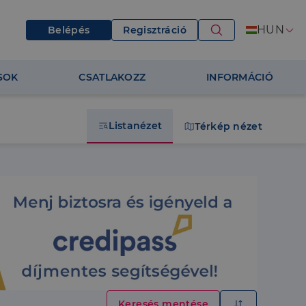
HUN
Belépés
Regisztráció
SOK
CSATLAKOZZ
INFORMÁCIÓ
Listanézet
Térkép nézet
Keresés mentése