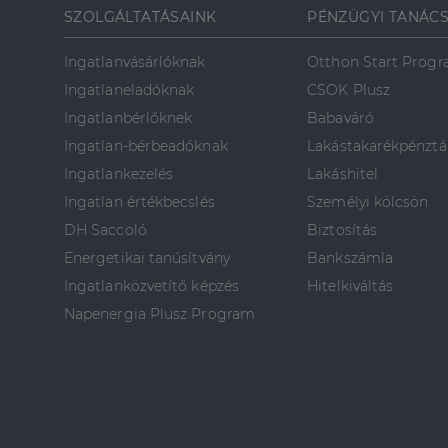
SZOLGÁLTATÁSAINK
PÉNZÜGYI TANÁC
CookieScriptConse
Ingatlanvásárlóknak
Otthon Start Prog
Ingatlaneladóknak
CSOK Plusz
Ingatlanbérlőknek
Babaváró
Szolgáltató
Név
Domain
Ingatlan-bérbeadóknak
Lakástakarékpénztá
Név
Szolgált
Név
_lang
dh.hu
Domain
Ingatlankezelés
Lakáshitel
_ga_F4MKCEZ8P5
IDE
Google 
Ingatlan értékbecslés
Személyi kölcsön
.doublec
lidc
DH Saccoló
Biztosítás
bcookie
Energetikai tanúsítvány
Bankszámla
Microso
Corpora
Ingatlanközvetítő képzés
Hitelkiváltás
_ga
.linkedi
Napenergia Plusz Program
_fbp
Meta Pl
Inc.
.dh.hu
_gcl_au
Google 
.dh.hu