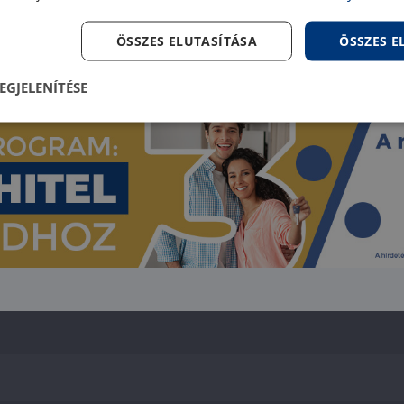
ÖSSZES ELUTASÍTÁSA
ÖSSZES 
EGJELENÍTÉSE
1
2
lenül
Teljesítmény
Célzás
Fu
s
Elengedhetetlenül szükséges
Teljesítmény
Célzás
Funkcionalitás
szükséges sütik lehetővé teszik a webhely alapvető funkcióit, például a felhasználói be
ldal nem használható megfelelően az elengedhetetlenül szükséges sütik nélkül.
Szolgáltató
/
Lejárat
Leírás
Domain
5
A cookie-k nem alapvető célokra történő felhasználásá
LinkedIn
hónap
hozzájárulás tárolására szolgál
Corporation