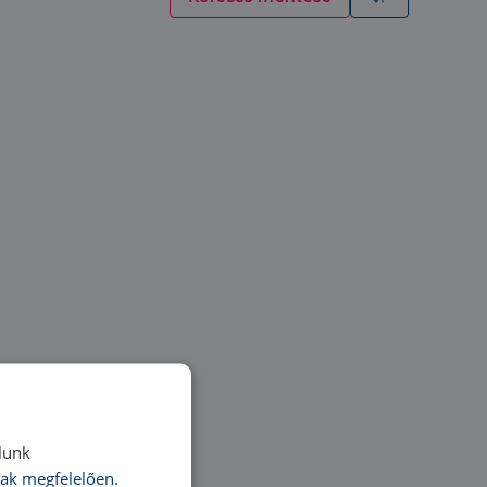
lunk
ak megfelelően.