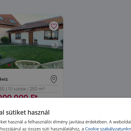
évíz
55 |
10 szoba
| 250 m²
000 000 Ft
l sütiket használ
iket használ a felhasználói élmény javítása érdekében. A webolda
hozzájárul az összes süti használatához, a
Cookie szabályzatunkn