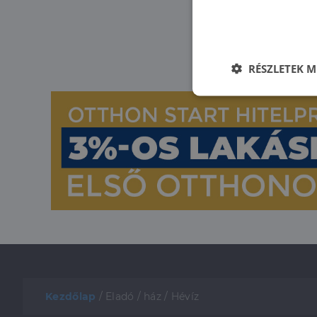
RÉSZLETEK M
Elengedhetet
szüksége
Az elengedhetetlenül 
fiókkezelést. A webo
Név
Kezdőlap
/
Eladó
/
ház
/
Hévíz
li_gc