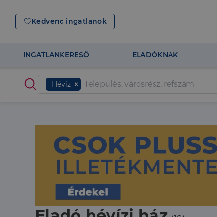
Kedvenc ingatlanok
INGATLANKERESŐ
ELADÓKNAK
Hévíz
Eladó hévízi ház