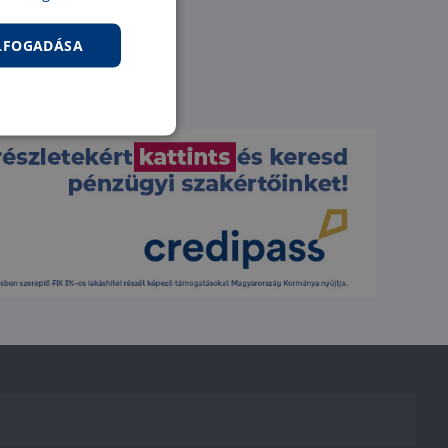
ELFOGADÁSA
nkcionalitás
jelentkezést és a
hoz való