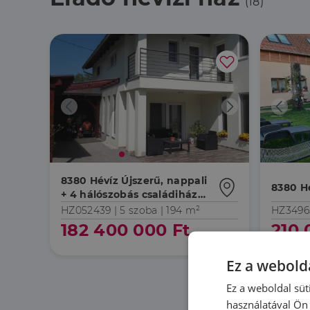
(18)
8380 Hévíz Újszerű, nappali
8380 H
+ 4 hálószobás családiház
eladó Hévízen
HZ052439 |
5 szoba
| 194 m²
HZ3496
182 400 000 Ft
210 
Ez a webolda
Ez a weboldal süt
használatával Ön 