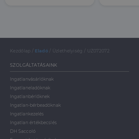
a webhely alapvető funkcióit, például a felhasználói
bejelentkezést és a fiókkezelést. A weboldal nem
használható megfelelően az elengedhetetlenül
szükséges sütik nélkül.
Szolgáltató
/
Név
Lejárat
Leírás
Domain
li_gc
5
A cookie-k nem
LinkedIn
hónap
alapvető célokra
Corporation
Kezdőlap
/
Eladó
/
Üzlethelyiség
/
UZ072072
4 hét
történő
.linkedin.com
felhasználásához
való
hozzájárulás
SZOLGÁLTATÁSAINK
tárolására
szolgál
Ingatlanvásárlóknak
CookieScriptConsent
2
Ezt a cookie-t a
CookieScript
hónap
Cookie-
dh.hu
Ingatlaneladóknak
4 hét
Script.com
szolgáltatás
Ingatlanbérlőknek
használja a
látogatói cookie-
Ingatlan-bérbeadóknak
k beleegyezési
beállításainak
Ingatlankezelés
emlékezésére.
Szükséges, hogy
Ingatlan értékbecslés
Google
a Cookie-
Privacy Policy
Script.com
DH Saccoló
cookie banner
megfelelően