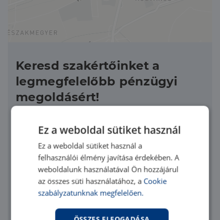
Keresd szakértőinket a
legmegfelelőbb pénzügyi
megoldásért!
Ez a weboldal sütiket használ
Ez a weboldal sütiket használ a
felhasználói élmény javítása érdekében. A
weboldalunk használatával Ön hozzájárul
az összes süti használatához, a
Cookie
Elfogadom az
adatvédelmi szabályzatot
szabályzatunknak megfelelően.
Üzenet elküldése
ÖSSZES ELFOGADÁSA