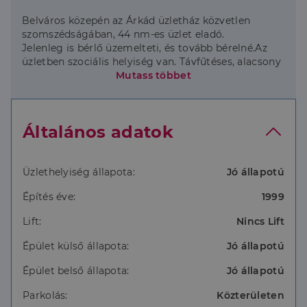
Belváros közepén az Árkád üzletház közvetlen
szomszédságában, 44 nm-es üzlet eladó.
Jelenleg is bérlő üzemelteti, és tovább bérelné.Az
üzletben szociális helyiség van. Távfűtéses, alacsony
fenntartási költségű, nyitvatartási időn kívül is
Mutass többet
üzemeltethető.
Általános adatok
Üzlethelyiség állapota:
Jó állapotú
Építés éve:
1999
Lift:
Nincs Lift
Épület külső állapota:
Jó állapotú
Épület belső állapota:
Jó állapotú
Parkolás:
Közterületen