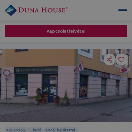
Kapcsolatfelvétel
UZ072072
Eladó
Utcai bejárattal