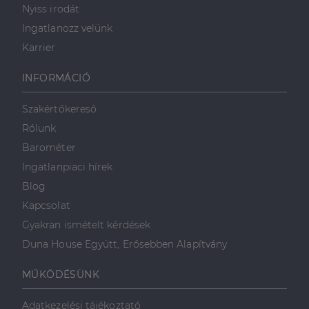
Nyiss irodát
szolgáltatáshoz. Ez a
süti az egyedi
bcookie
1 év
Ez egy
Microsoft
Ingatlanozz velünk
felhasználók
Microsoft MSN
Corporation
megkülönböztetésér
első féltől
.linkedin.com
Karrier
szolgál,
származó
véletlenszerűen
sütik, amely a
generált szám
weboldal
hozzárendelésével
INFORMÁCIÓ
tartalmának
kliens azonosítóként
közösségi
A webhely minden
médián
oldalkérésében
keresztül
Szakértőkereső
szerepel, és a
történő
webhely-elemzési
megosztására
Rólunk
jelentések látogatói,
szolgál.
munkamenet- és
Barométer
kampányadatainak
_fbp
2
A Facebook
Meta Platform
kiszámítására szolgál
hónap
egy sor olyan
Ingatlanpiaci hírek
Inc.
4 hét
reklámtermék
.dh.hu
szállítására
Blog
használja,
mint például
Kapcsolat
valós idejű
ajánlattétel
Gyakran ismételt kérdések
harmadik fél
hirdetőitől
Duna House Együtt, Erősebben Alapítvány
_gcl_au
2
Ezt a cookie-t
Google LLC
hónap
a Doubleclick
.dh.hu
MŰKÖDÉSÜNK
4 hét
állítja be, és
információkat
szolgáltat
Adatkezelési tájékoztató