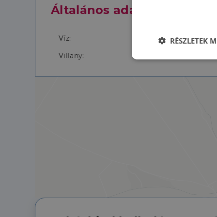
Általános adatok
Víz:
RÉSZLETEK M
Villany:
Elengedhetet
szüksége
Az elengedhetetlenül 
fiókkezelést. A webo
Név
li_gc