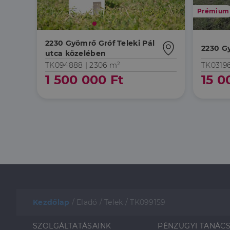
Prémium
2230 Gyömrő Gróf Teleki Pál
2230 G
utca közelében
TK094888 |
2306 m²
TK0319
1 500 000 Ft
15 0
Kezdőlap
/
Eladó
/
Telek
/
TK099159
SZOLGÁLTATÁSAINK
PÉNZÜGYI TANÁC