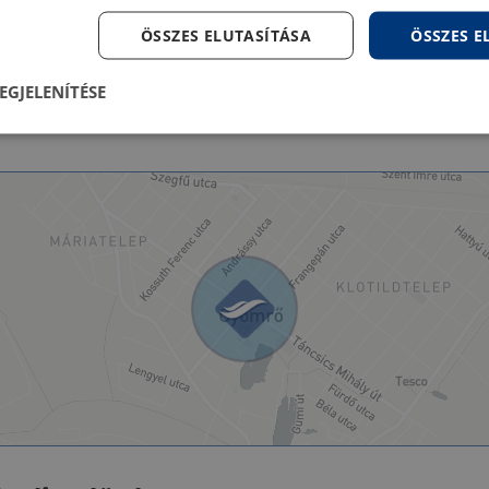
ÖSSZES ELUTASÍTÁSA
ÖSSZES 
Utcában
Gáz:
EGJELENÍTÉSE
Utcában
Csatorna:
lenül
Teljesítmény
Célzás
Fu
s
Elengedhetetlenül szükséges
Teljesítmény
Célzás
Funkcionalitás
szükséges sütik lehetővé teszik a webhely alapvető funkcióit, például a felhasználói be
ldal nem használható megfelelően az elengedhetetlenül szükséges sütik nélkül.
Szolgáltató
/
Lejárat
Leírás
Domain
5
A cookie-k nem alapvető célokra történő felhasználásá
LinkedIn
hónap
hozzájárulás tárolására szolgál
Corporation
4 hét
.linkedin.com