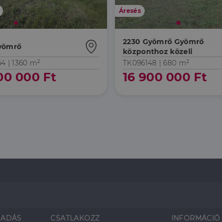
Áresés
2230 Gyömrő Gyömrő
yömrő
központhoz közeli
64 |
1360 m²
TK096148 |
680 m²
00 000 Ft
16 900 000 Ft
SADÁS
CSATLAKOZZ
INFORMÁCIÓ