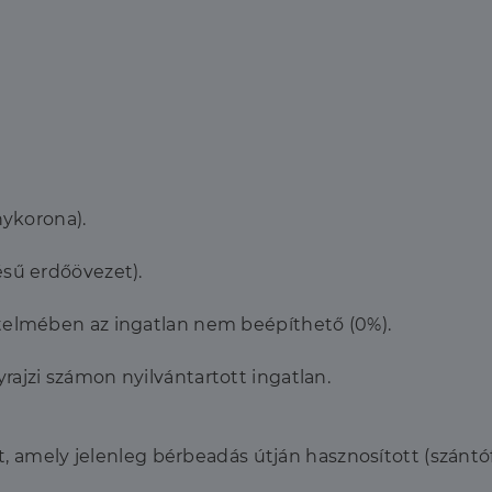
nykorona).
ésű erdőövezet).
rtelmében az ingatlan nem beépíthető (0%).
ajzi számon nyilvántartott ingatlan.
et, amely jelenleg bérbeadás útján hasznosított (szántófö