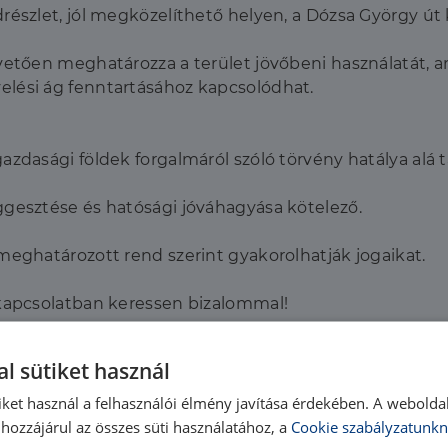
részlet, jól megközelíthető helyen, a Dózsa György út
pvetően meghatározza a terület jövőbeni használatát, 
elési ág fenntartásához kapcsolódhat.
zdasági földek forgalmáról szóló törvény hatálya alá t
ggesztése és hatósági jóváhagyása kötelező.
meghatározott rend szerint gyakorolhatják jogaikat.
 kapcsolatban keressen bizalommal!
jellegűek. A hirdetés nem minősül ajánlattételnek. A po
l sütiket használ
iket használ a felhasználói élmény javítása érdekében. A webolda
hozzájárul az összes süti használatához, a
Cookie szabályzatunkn