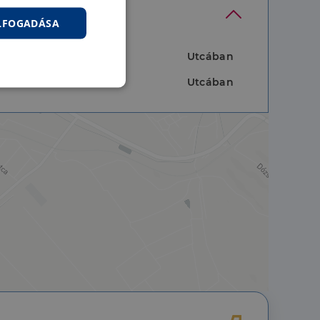
ELFOGADÁSA
Utcában
Utcában
nkcionalitás
jelentkezést és a
hoz való