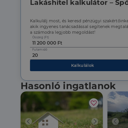
Lakáshitel kalkulátor – Spó
CookieScriptConse
Kalkulálj most, és keresd pénzügyi szakértőinke
akik ingyenes tanácsadással segítenek megtalá
Szolgáltató
a számodra legjobb megoldást!
Név
Domain
Összeg (Ft)
Név
Szolgált
Név
_lang
dh.hu
Domain
_ga_F4MKCEZ8P5
Futamidő
IDE
Google 
.doublec
lidc
Kalkulálok
bcookie
Microso
Corpora
_ga
.linkedi
Hasonló ingatlanok
_fbp
Meta Pl
Inc.
.dh.hu
_gcl_au
Google 
.dh.hu