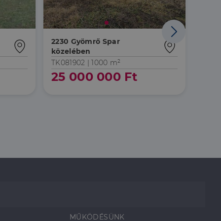
Áresés
2230 Gyömrő Spar
2230
közelében
közel
TK081902 |
1000 m²
TK071
25 000 000 Ft
13 
MŰKÖDÉSÜNK