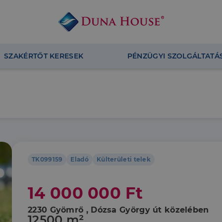
SZAKÉRTŐT KERESEK
PÉNZÜGYI SZOLGÁLTATÁ
TK099159
Eladó
Külterületi telek
14 000 000 Ft
2230 Gyömrő , Dózsa György út közelében
12500 m²