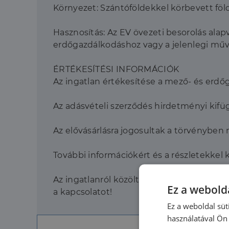
Környezet: Szántóföldekkel körbevett föld
Hasznosítás: Az EV övezeti besorolás ala
erdőgazdálkodáshoz vagy a jelenlegi műv
ÉRTÉKESÍTÉSI INFORMÁCIÓK
Az ingatlan értékesítése a mező- és erdőga
Az adásvételi szerződés hirdetményi kifü
Az elővásárlásra jogosultak a törvényben 
További információkért és a részletekkel
Az ingatlanról közölt adatok tájékoztató 
Ez a webolda
a kapcsolatot!
Ez a weboldal süt
használatával Ön 