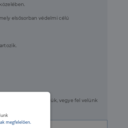
 közelében.
amely elsősorban védelmi célú
artozik.
ntos részletekért kérjük, vegye fel velünk
lunk
ak megfelelően.