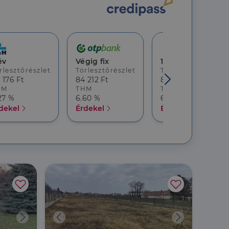
a a látogatói cookie-
 hogy a Cookie-
év
Végig fix
10 év
rlesztőrészlet
Törlesztőrészlet
Törlesztőrészlet
áit, hogy a tárolt
 176 Ft
84 212 Ft
83 768 Ft
állapotának
HM
THM
THM
rról, hogy a
27 %
6.60 %
6.82 %
lámról, amelyet a
dekel
Érdekel
Érdekel
sítja a weboldal
lt.
 tartalmának
z - amely jelentős
lgáltatáshoz. Ez a
életlenszerűen
t például valós
webhely minden
átogatói,
rról, hogy a
lámról, amelyet a
lt.