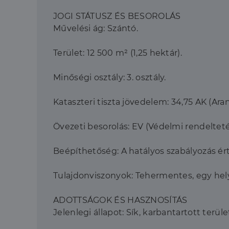
JOGI STÁTUSZ ÉS BESOROLÁS
Művelési ág: Szántó.
Terület: 12 500 m² (1,25 hektár).
Minőségi osztály: 3. osztály.
Kataszteri tiszta jövedelem: 34,75 AK (Ara
Övezeti besorolás: EV (Védelmi rendeltet
Beépíthetőség: A hatályos szabályozás é
Tulajdonviszonyok: Tehermentes, egy helyr
ADOTTSÁGOK ÉS HASZNOSÍTÁS
Jelenlegi állapot: Sík, karbantartott terül