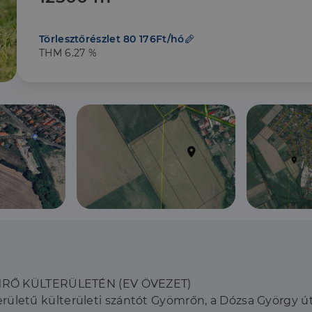
Törlesztőrészlet 80 176Ft/hó
THM 6.27 %
RŐ KÜLTERÜLETÉN (EV ÖVEZET)
rületű külterületi szántót Gyömrőn, a Dózsa György ú