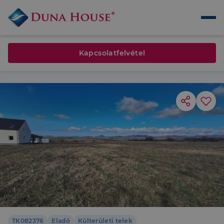
Kapcsolatfelvétel
TK082376
Eladó
Külterületi telek