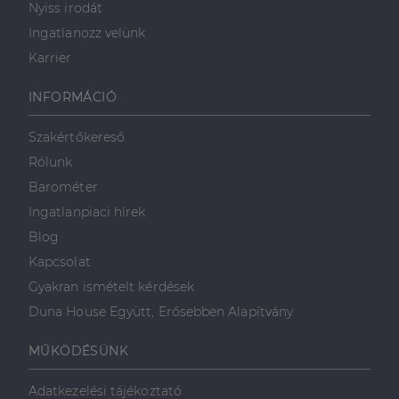
Nyiss irodát
szolgáltatáshoz. Ez a
süti az egyedi
bcookie
1 év
Ez egy
Microsoft
Ingatlanozz velünk
felhasználók
Microsoft MSN
Corporation
megkülönböztetésér
első féltől
.linkedin.com
Karrier
szolgál,
származó
véletlenszerűen
sütik, amely a
generált szám
weboldal
INFORMÁCIÓ
hozzárendelésével
tartalmának
kliens azonosítóként
közösségi
A webhely minden
médián
oldalkérésében
keresztül
Szakértőkereső
szerepel, és a
történő
webhely-elemzési
megosztására
Rólunk
jelentések látogatói,
szolgál.
munkamenet- és
Barométer
kampányadatainak
_fbp
2
A Facebook
Meta Platform
kiszámítására szolgál
Ingatlanpiaci hírek
hónap
egy sor olyan
Inc.
4 hét
reklámtermék
.dh.hu
Blog
szállítására
használja,
Kapcsolat
mint például
valós idejű
Gyakran ismételt kérdések
ajánlattétel
harmadik fél
Duna House Együtt, Erősebben Alapítvány
hirdetőitől
_gcl_au
2
Ezt a cookie-t
Google LLC
hónap
a Doubleclick
MŰKÖDÉSÜNK
.dh.hu
4 hét
állítja be, és
információkat
szolgáltat
Adatkezelési tájékoztató