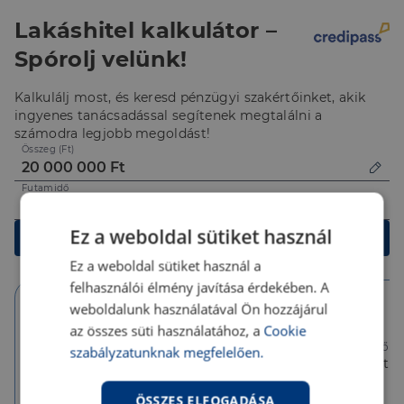
Lakáshitel kalkulátor –
Spórolj velünk!
Kalkulálj most, és keresd pénzügyi szakértőinket, akik
ingyenes tanácsadással segítenek megtalálni a
számodra legjobb megoldást!
Összeg (Ft)
Futamidő
Ez a weboldal sütiket használ
Kalkulálok
Ez a weboldal sütiket használ a
felhasználói élmény javítása érdekében. A
weboldalunk használatával Ön hozzájárul
az összes süti használatához, a
Cookie
10 év
10 év
5 év
Törlesztőrészlet
Törlesztőrészlet
Törlesztőré
szabályzatunknak megfelelően.
158 284 Ft
143 171 Ft
143 171 Ft
THM
THM
THM
4.93 %
6.22 %
6.22 %
ÖSSZES ELFOGADÁSA