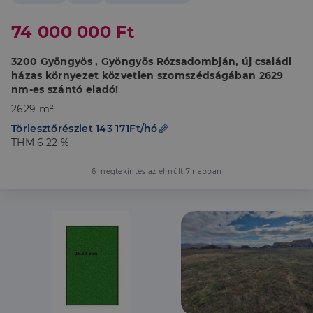
74 000 000 Ft
3200 Gyöngyös , Gyöngyös Rózsadombján, új családi
házas környezet közvetlen szomszédságában 2629
nm-es szántó eladó!
2629 m²
Törlesztőrészlet 143 171Ft/hó
THM 6.22 %
6 megtekintés az elmúlt 7 napban