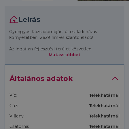
Leírás
Gyöngyös Rózsadombján, új családi házas
környezetben 2629 nm-es szántó eladó!
Az ingatlan fejlesztési terület közvetlen
szomszédságában található, amely rövid távon
Mutass többet
kiváló befektetést jelenthet!
További információért kérem, forduljon hozzám
Általános adatok
bizalommal!
Víz:
Telekhatárnál
Gáz:
Telekhatárnál
Villany:
Telekhatárnál
Csatorna:
Telekhatárnál