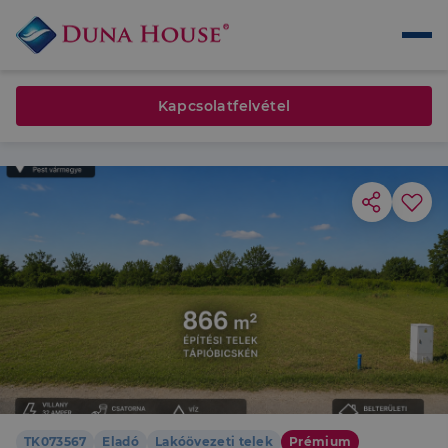
Kapcsolatfelvétel
TK073567
Eladó
Lakóövezeti telek
Prémium