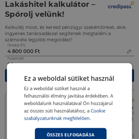
Lakáshitel kalkulátor –
Spórolj velünk!
Kalkulálj most, és keresd pénzügyi szakértőinket, akik
ingyenes tanácsadással segítenek megtalálni a
számodra legjobb megoldást!
Összeg (Ft)
Futamidő
Kalkulálok
Ez a weboldal sütiket használ
Ez a weboldal sütiket használ a
felhasználói élmény javítása érdekében. A
weboldalunk használatával Ön hozzájárul
10 év
5 év
Végig fix
az összes süti használatához, a
Cookie
Törlesztőrészlet
Törlesztőrészlet
Törlesztőré
szabályzatunknak megfelelően.
34 361 Ft
34 361 Ft
36 091 Ft
THM
THM
THM
6.41 %
6.41 %
6.69 %
ÖSSZES ELFOGADÁSA
Érdekel
Érdekel
Érdekel