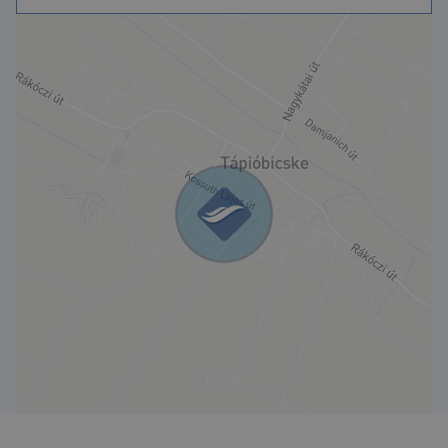
oldalhatáron álló beépítési mód
minimum kialakítható telekméret: 700 nm
legnagyobb beépíthetőség: 30%
megengedett legnagyobb épületmagasság: 4,5 m
minimum zöldfelület: 50%
Az övezetben telkenként 1 db lakóépület építhető,
továbbá kereskedelmi-szolgáltató vagy szállás
jellegű funkció is kialakítható.
Tápióbicske infrastruktúrája folyamatosan fejlődik, a
településen megtalálható óvoda, iskola, boltok,
orvosi ellátás és egyéb alapvető szolgáltatások. A
közlekedés kedvező: Nagykáta és Sülysáp irányába
gyorsan elérhető a vasút, Budapest autóval is jól
megközelíthető, így ideális lehet azok számára is,
akik nyugodt környezetben szeretnének élni, de
fontos számukra a főváros elérhetősége.
Nyugodt, zöld környezet, jó adottságok, kiváló
lehetőség építkezéshez!