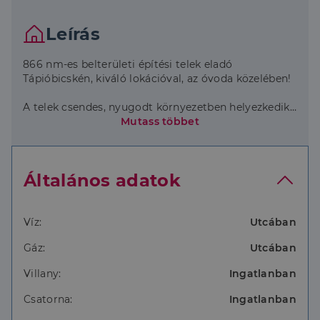
Leírás
866 nm-es belterületi építési telek eladó
Tápióbicskén, kiváló lokációval, az óvoda közelében!
A telek csendes, nyugodt környezetben helyezkedik
el, mégis könnyen megközelíthető részen, rendezett
Mutass többet
utcában. Ideális választás családi ház építésére, akár
saját otthonnak, akár befektetésnek.
Általános adatok
Közművek:
Villany a telken belül 32 Amper
Csatorna a telken
Víz:
Utcában
Víz a telekhatárnál
Gáz:
Utcában
Az ingatlan az Lke-O/2 kertvárosias lakóövezetbe
Villany:
Ingatlanban
tartozik, amely az alábbi beépítési lehetőségeket
biztosítja:
Csatorna:
Ingatlanban