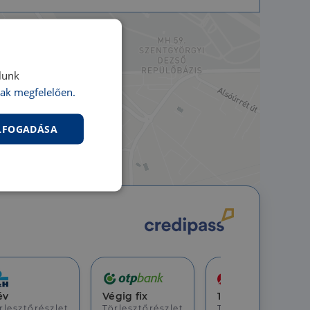
lunk
ak megfelelően.
ELFOGADÁSA
nkcionalitás
év
Végig fix
10 év
rlesztőrészlet
Törlesztőrészlet
Törlesztőrészlet