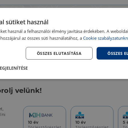
l sütiket használ
iket használ a felhasználói élmény javítása érdekében. A webolda
hozzájárul az összes süti használatához, a
Cookie szabályzatunkn
ÖSSZES ELUTASÍTÁSA
ÖSSZES 
EGJELENÍTÉSE
lenül
Teljesítmény
Célzás
Fu
s
rolj velünk!
t,
lni
10 év
10 év
5 
Elengedhetetlenül szükséges
Teljesítmény
Célzás
Funkcionalitás
Törlesztőrészlet
Törlesztőrészlet
Tö