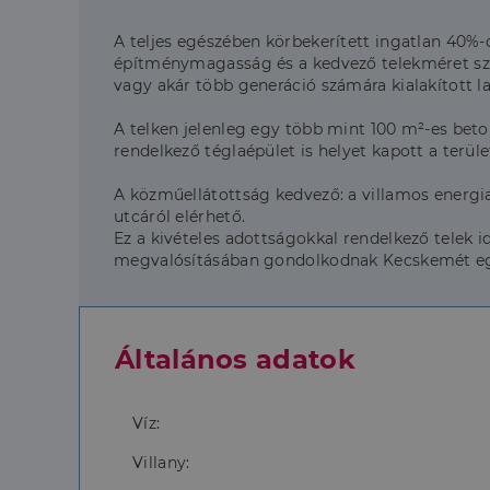
A teljes egészében körbekerített ingatlan 40%
építménymagasság és a kedvező telekméret számo
vagy akár több generáció számára kialakított l
A telken jelenleg egy több mint 100 m²-es beton
rendelkező téglaépület is helyet kapott a terüle
A közműellátottság kedvező: a villamos energia 
utcáról elérhető.
Ez a kivételes adottságokkal rendelkező telek 
megvalósításában gondolkodnak Kecskemét egy
Általános adatok
Víz:
Villany: