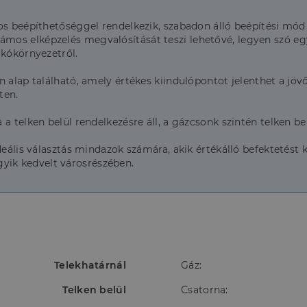
-os beépíthetőséggel rendelkezik, szabadon álló beépítési mó
s elképzelés megvalósítását teszi lehetővé, legyen szó egy e
akókörnyezetről.
 alap található, amely értékes kiindulópontot jelenthet a jövő
ten.
a telken belül rendelkezésre áll, a gázcsonk szintén telken bel
ideális választás mindazok számára, akik értékálló befektetés
ik kedvelt városrészében.
Telekhatárnál
Gáz:
Telken belül
Csatorna: