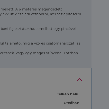
d mellett. A 6 méteres megengedett
xkluzív családi otthonról, ikerház építéséről
beni fejlesztésekhez, emellett egy pincével
ül található, míg a víz- és csatornahálózat az
t keresnek, vagy egy magas színvonalú otthon
Telken belül
Utcában