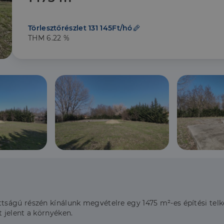
Törlesztőrészlet 131 145Ft/hó
THM 6.22 %
ságú részén kínálunk megvételre egy 1475 m²-es építési tel
 jelent a környéken.