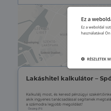
Ez a webolda
Ez a weboldal süt
használatával Ön 
RÉSZLETEK M
Elengedhetet
szüksége
Lakáshitel kalkulátor – Spó
Kalkulálj most, és keresd pénzügyi szakértőinke
akik ingyenes tanácsadással segítenek megtalá
a számodra legjobb megoldást!
Összeg (Ft)