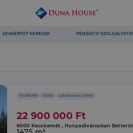
SZAKÉRTŐT KERESEK
PÉNZÜGYI SZOLGÁLTATÁ
TK036785
Eladó
Lakóövezeti telek
22 900 000 Ft
6000 Kecskemét , Hunyadivárosban Belterüle
1475 m²