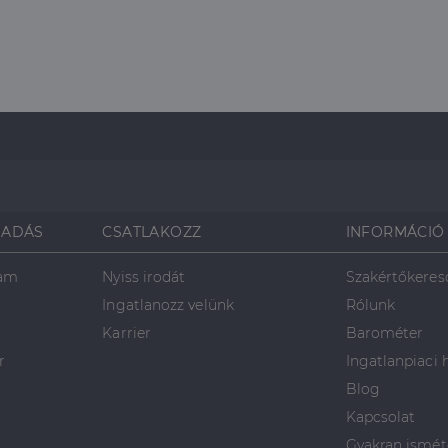
SADÁS
CSATLAKOZZ
INFORMÁCIÓ
ram
Nyiss irodát
Szakértőkeres
Ingatlanozz velünk
Rólunk
Karrier
Barométer
r
Ingatlanpiaci 
Blog
Kapcsolat
Gyakran ismét