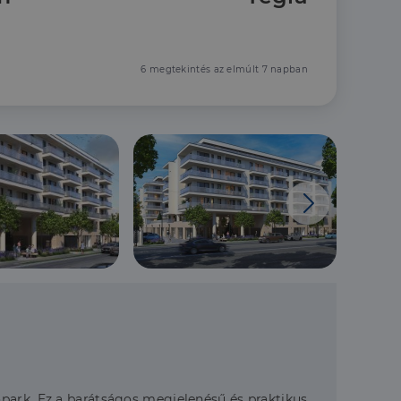
6 megtekintés az elmúlt 7 napban
park. Ez a barátságos megjelenésű és praktikus