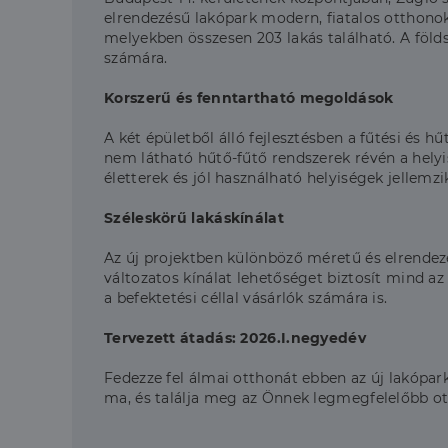
elrendezésű lakópark modern, fiatalos otthonok
melyekben összesen 203 lakás található. A föld
számára.
Korszerű és fenntartható megoldások
A két épületből álló fejlesztésben a fűtési és 
nem látható hűtő-fűtő rendszerek révén a helyi
életterek és jól használható helyiségek jellem
Széleskörű lakáskínálat
Az új projektben különböző méretű és elrendezé
változatos kínálat lehetőséget biztosít mind az
a befektetési céllal vásárlók számára is.
Tervezett átadás: 2026.I.negyedév
Fedezze fel álmai otthonát ebben az új lakópar
ma, és találja meg az Önnek legmegfelelőbb ot