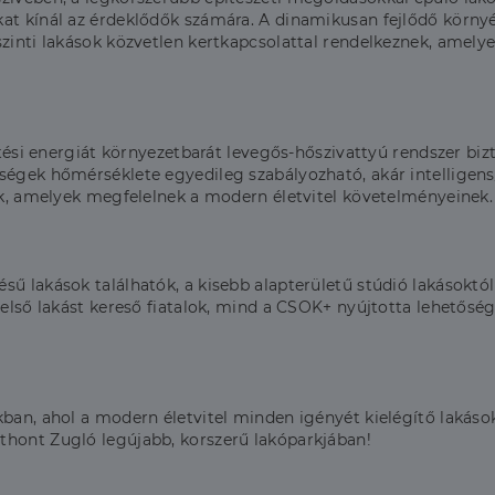
at kínál az érdeklődők számára. A dinamikusan fejlődő környé
szinti lakások közvetlen kertkapcsolattal rendelkeznek, amely
hűtési energiát környezetbarát levegős-hőszivattyú rendszer b
ségek hőmérséklete egyedileg szabályozható, akár intelligens
zik, amelyek megfelelnek a modern életvitel követelményeinek.
sű lakások találhatók, a kisebb alapterületű stúdió lakásoktó
 első lakást kereső fiatalok, mind a CSOK+ nyújtotta lehetőség
kban, ahol a modern életvitel minden igényét kielégítő lakáso
thont Zugló legújabb, korszerű lakóparkjában!