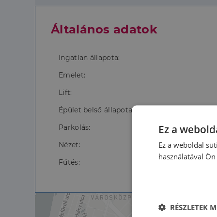
Általános adatok
Ingatlan állapota:
Emelet:
Lift:
Épület belső állapota:
Ez a webolda
Parkolás:
Ez a weboldal süt
Nézet:
használatával Ön 
Fűtés:
RÉSZLETEK M