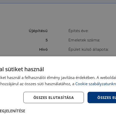
Újépítésű
Építés éve:
5
Emeletek száma:
Hívó
Épület külső állapota:
Újépítésű
Fényviszonyok:
l sütiket használ
Nincs
Erkély/Terasz:
iket használ a felhasználói élmény javítása érdekében. A webolda
Nincs megadva
Tájolás:
hozzájárul az összes süti használatához, a
Cookie szabályzatunkn
Mennyezeti hűtés-
Energetikai besorolás:
fűtés,Hőszivattyú
ÖSSZES ELUTASÍTÁSA
ÖSSZES 
EGJELENÍTÉSE