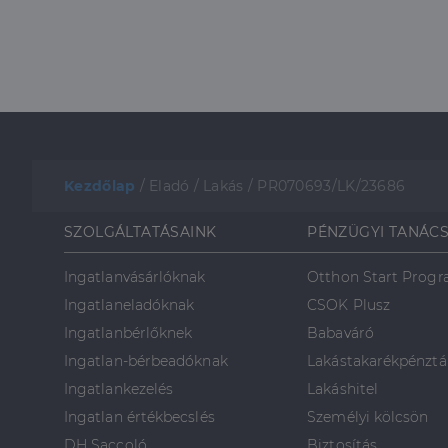
Kezdőlap
/
Eladó
/
Lakás
/
PR070693/LK/23686
SZOLGÁLTATÁSAINK
PÉNZÜGYI TANÁC
Ingatlanvásárlóknak
Otthon Start Prog
Ingatlaneladóknak
CSOK Plusz
Ingatlanbérlőknek
Babaváró
Ingatlan-bérbeadóknak
Lakástakarékpénztá
Ingatlankezelés
Lakáshitel
Ingatlan értékbecslés
Személyi kölcsön
DH Saccoló
Biztosítás