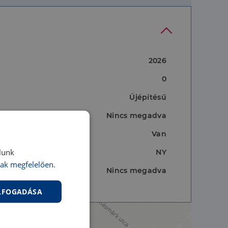
2026
0
Újépítésű
Nincs megadva
Van
lunk
NY
ak megfelelően.
Nincs megadva
ELFOGADÁSA