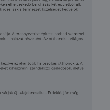
ken elhelyezkedő beruházás két épületből áll,
ek ideálisak a természet közelségét kedvelők
iztosítja. A mennyezetbe épített, szabad szemmel
/okos hálózat részeként. Az otthonokat világos
l kezdve az akár több hálószobás otthonokig. A
eket kihasználni szándékozó családosok, illetve
k várják új tulajdonosaikat. Érdeklődjön még