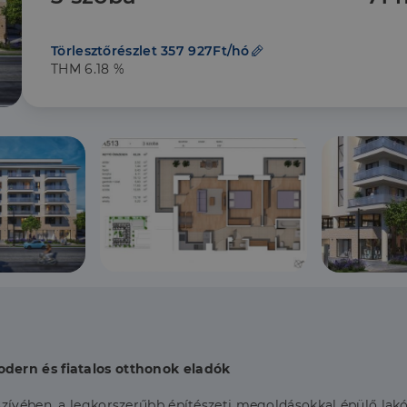
Törlesztőrészlet 357 927Ft/hó
THM 6.18 %
dern és fiatalos otthonok eladók
zívében, a legkorszerűbb építészeti megoldásokkal épülő lakó