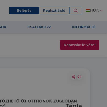
HUN
Belépés
Regisztráció
SOK
CSATLAKOZZ
INFORMÁCIÓ
Kapcsolatfelvétel
 KÖLTÖZHETŐ ÚJ OTTHONOK ZUGLÓBAN
m²
Tégla