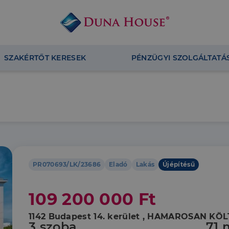
SZAKÉRTŐT KERESEK
PÉNZÜGYI SZOLGÁLTATÁ
PR070693/LK/23686
Eladó
Lakás
Újépítésű
109 200 000 Ft
1142 Budapest 14. kerület , HAMAROSAN
3 szoba
71 