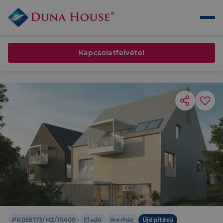
Kapcsolatfelvétel
PR055173/HZ/15400
Eladó
Ikerház
Újépítésű