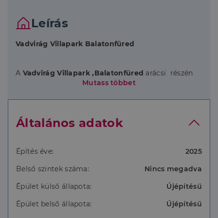
Leírás
Vadvirág Villapark Balatonfüred
A
Vadvirág Villapark ,Balatonfüred
arácsi részén
helyezkedik el ,páratlan
Mutass többet
kilátással a
Balatonra
és a
Tihanyi félszigetre.
Balatonfüred a Balaton északi partján, lankás
dombok által körülölelt
Általános adatok
kisváros. Északról a szelíd hegyek ,délről a tó öleli át.
A városba érve azonnal érezhető a múlt és a jelen
harmóniája.
Balatonfüred a Balaton északi partjának egyik
Építés éve:
2025
legszebb, legrangosabb
Belső szintek száma:
Nincs megadva
üdülőhelye, amely különféle látnivalókkal ,kulturális
és gasztronómiai
Épület külső állapota:
Újépítésű
élményekkel ,továbbá egész évben sokszínű
programokkal várja az
Épület belső állapota:
Újépítésű
idelátogatókat.