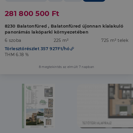
281 800 500 Ft
8230 Balatonfüred , Balatonfüred újonnan kialakuló
panorámás lakóparki környezetében
6 szoba
225 m²
725 m² telek
Törlesztőrészlet 357 927Ft/hó
THM 6.18 %
8 megtekintés az elmúlt 7 napban