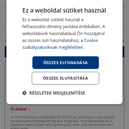
Ez a weboldal sütiket használ
Jövedelem (Ft)
Ez a weboldal sütiket használ a
felhasználói élmény javítása érdekében. A
Ingatlan értéke (Ft)
weboldalunk használatával Ön hozzájárul
az összes süti használatához, a
Cookie
szabályzatunknak megfelelően.
Kalkulálok
ÖSSZES ELFOGADÁSA
Végig fix
TÖRLESZTŐRÉSZLET
ÖSSZES ELUTASÍTÁSA
110 920 Ft
THM
RÉSZLETEK MEGJELENÍTÉSE
3.06 %*
Elengedhetetlenül
Teljesítmény
Érdekel
szükséges
*A THM kizárólag a legfeljebb 30.000 Ft-os, törvényben szabályozott
kezdeti banki költségeket foglalja magában. Az értékbecslés és a
helyszíni szemle díját nem tartalmazza, ezek mértéke bankonként
eltérő lehet.