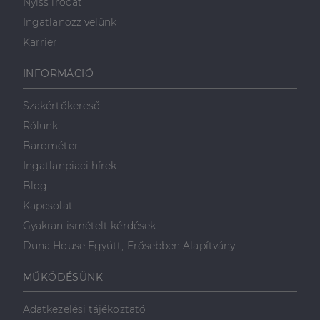
Nyiss irodát
kiszámítására szolgál
hónap
egy sor olyan
Inc.
4 hét
reklámtermék
.dh.hu
Ingatlanozz velünk
szállítására
használja,
Karrier
mint például
valós idejű
ajánlattétel
INFORMÁCIÓ
harmadik fél
hirdetőitől
Szakértőkereső
_gcl_au
2
Ezt a cookie-t
Google LLC
hónap
a Doubleclick
.dh.hu
Rólunk
4 hét
állítja be, és
információkat
Barométer
szolgáltat
arról, hogy a
Ingatlanpiaci hírek
végfelhasználó
hogyan
Blog
használja a
weboldalt, és
Kapcsolat
minden olyan
reklámról,
Gyakran ismételt kérdések
amelyet a
végfelhasználó
Duna House Együtt, Erősebben Alapítvány
láthatott,
mielőtt
meglátogatta
MŰKÖDÉSÜNK
az említett
weboldalt.
Adatkezelési tájékoztató