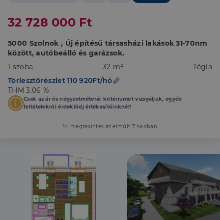
32 728 000 Ft
5000 Szolnok , Új építésű társasházi lakások 31-70nm
között, autóbeálló és garázsok.
1 szoba
32 m²
Tégla
Törlesztőrészlet 110 920Ft/hó
THM 3.06 %
Csak az ár és négyzetméterár kritériumot vizsgáljuk, egyéb
feltételekről érdeklődj értékesítőinknél!
14 megtekintés az elmúlt 7 napban