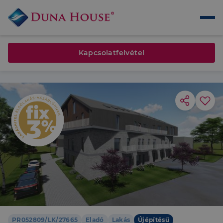
Kapcsolatfelvétel
PR052809/LK/27665
Eladó
Lakás
Újépítésű