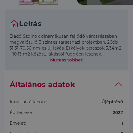
Leírás
Eladó Szolnok dinamikusan fejlődő városrészében
megvalósuló 3 szintes társasházi projektben, 20db
31,31-70,56 nm-es új lakás. Erkélyek, teraszok 5,34m2
- 10,13 m2 között, lakástól függően lesznek.
Minden lakáshoz tartozik a folyosón egy önálló 2,5
Mutass többet
nm-es tároló, mely ajándék!
Zárt udvarban kialakításra kerül 20db sorszámozott
felszíni, térburkolattal ellátott autóbeálló és 8db zárt
Általános adatok
garázs is. Igény esetén elektromos autók töltésére
alkalmas állomások kiépítésére van lehetőség.
Minden lakáshoz 1 autóbeálló ajándék április 15-ig
indított vásárlás esetén.
Ingatlan állapota:
Újépítésű
Külön figyelem az energiatakarékosságra. Az épület
Építés éve:
2027
falazata (38 cm) tégla és 15 cm szigetelés, beton
födém, beton minősítése C25/30-16-XC1-F3. A
Emelet:
1
teraszok Schöck hőhídmegszakítókkal
csatlakoznak. A homlokzati ablakok 86mm