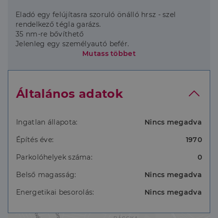
Eladó egy felújítasra szoruló önálló hrsz - szel
rendelkező tégla garázs.
35 nm-re bővíthető
Jelenleg egy személyautó befér.
Villany és víz bevezetés megoldható.
Mutass többet
Ugyanitt sorházi lakás is vásárolható hozzá.
Általános adatok
Ingatlan állapota:
Nincs megadva
Építés éve:
1970
Parkolóhelyek száma:
0
Belső magasság:
Nincs megadva
Energetikai besorolás:
Nincs megadva