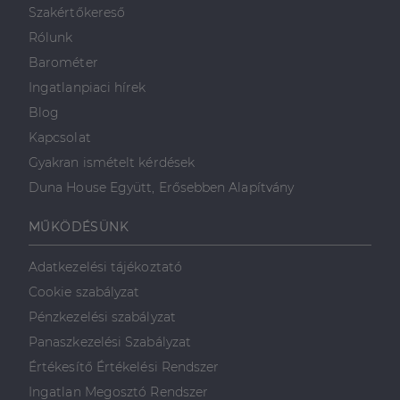
véletlenszerűen
sütik, amely a
Szakértőkereső
generált szám
weboldal
hozzárendelésével
tartalmának
Rólunk
kliens azonosítóként
közösségi
A webhely minden
médián
Barométer
oldalkérésében
keresztül
szerepel, és a
történő
Ingatlanpiaci hírek
webhely-elemzési
megosztására
jelentések látogatói,
szolgál.
Blog
munkamenet- és
kampányadatainak
Kapcsolat
_fbp
2
A Facebook
Meta Platform
kiszámítására szolgál
hónap
egy sor olyan
Inc.
Gyakran ismételt kérdések
4 hét
reklámtermék
.dh.hu
szállítására
Duna House Együtt, Erősebben Alapítvány
használja,
mint például
valós idejű
ajánlattétel
MŰKÖDÉSÜNK
harmadik fél
hirdetőitől
Adatkezelési tájékoztató
_gcl_au
2
Ezt a cookie-t
Google LLC
hónap
a Doubleclick
.dh.hu
Cookie szabályzat
4 hét
állítja be, és
információkat
Pénzkezelési szabályzat
szolgáltat
arról, hogy a
Panaszkezelési Szabályzat
végfelhasználó
hogyan
Értékesítő Értékelési Rendszer
használja a
weboldalt, és
Ingatlan Megosztó Rendszer