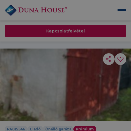
Kapcsolatfelvétel
PA015546
Eladó
Önálló garázs
Prémium