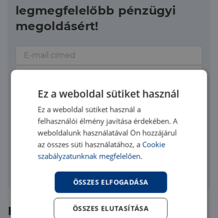
legmegfelelőbb pénzügyi
megoldásért!
Ez a weboldal sütiket használ
Ez a weboldal sütiket használ a
Elfogadom az
adatvédelmi szabályzatot
felhasználói élmény javítása érdekében. A
Üzenet elküldése
weboldalunk használatával Ön hozzájárul
az összes süti használatához, a
Cookie
A kapcsolatfelvétel nem jelent számodra semmilyen
szabályzatunknak megfelelően.
kötelezettséget.
ÖSSZES ELFOGADÁSA
ÖSSZES ELUTASÍTÁSA
Hasonló ingatlanok