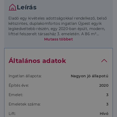
Leírás
Eladó egy kivételes adottságokkal rendelkező, belső
kétszintes, duplakomfortos ingatlan Újpest egyik
legkedveltebb részén, egy 2020-ban épült, modern,
lifttel felszerelt társasház 3. emeletén. A 86 m²
alapterületű lakáshoz egy 7 m²-es, csendes, belső
Mutass többet
udvarra néző erkély is tartozik, amely ideális
helyszíne lehet a reggeli kávézásnak vagy a nap végi
kikapcsolódásnak.
Általános adatok
Az ingatlan átgondolt elrendezésének köszönhetően
kényelmes és élhető tereket kínál. A lakás központi
része a tágas amerikai konyhás nappali, amely
Ingatlan állapota:
Nagyon jó állapotú
modern kialakításával és természetes
Építés éve:
2020
fényviszonyaival igazán otthonos, ugyanakkor
elegáns hangulatot teremt. A teljesen gépesített
Emelet:
3
konyha minőségi beépített bútorokkal felszerelt.
Emeletek száma:
3
A lakásban két hálószoba és két fürdőszoba
található, a duplakomfort pedig kiemelkedő
Lift:
Hívó