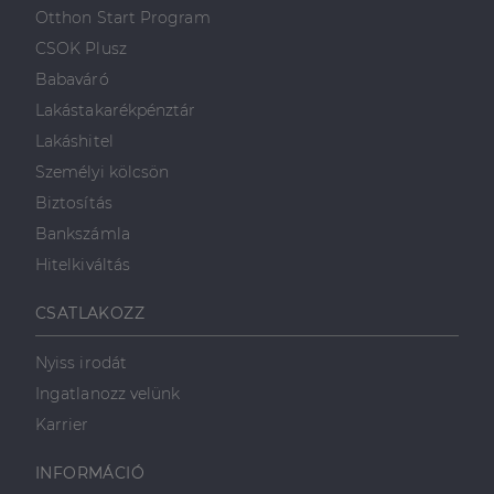
első féltől származó
hogyan
Corporation
weboldalt.
Otthon Start Program
süti, amely biztosítja
használja a
.linkedin.com
a weboldal megfelel
weboldalt, és
CSOK Plusz
működését.
minden olyan
reklámról,
Babaváró
_ga
1 év 1
amelyet a
Ez a cookie-név
Google LLC
hónap
végfelhasználó
társítva van a Googl
.dh.hu
Lakástakarékpénztár
láthatott,
Universal Analytics-
mielőtt
hez - amely jelentős
Lakáshitel
meglátogatta
frissítés a Google
az említett
által leggyakrabban
Személyi kölcsön
weboldalt.
használt elemzési
szolgáltatáshoz. Ez a
Biztosítás
süti az egyedi
bcookie
1 év
Ez egy
Microsoft
felhasználók
Microsoft MSN
Corporation
Bankszámla
megkülönböztetésér
első féltől
.linkedin.com
szolgál,
származó
Hitelkiváltás
véletlenszerűen
sütik, amely a
generált szám
weboldal
hozzárendelésével
tartalmának
CSATLAKOZZ
kliens azonosítóként
közösségi
A webhely minden
médián
oldalkérésében
keresztül
szerepel, és a
történő
Nyiss irodát
webhely-elemzési
megosztására
jelentések látogatói,
szolgál.
Ingatlanozz velünk
munkamenet- és
kampányadatainak
_fbp
2
A Facebook
Karrier
Meta Platform
kiszámítására szolgál
hónap
egy sor olyan
Inc.
4 hét
reklámtermék
.dh.hu
szállítására
INFORMÁCIÓ
használja,