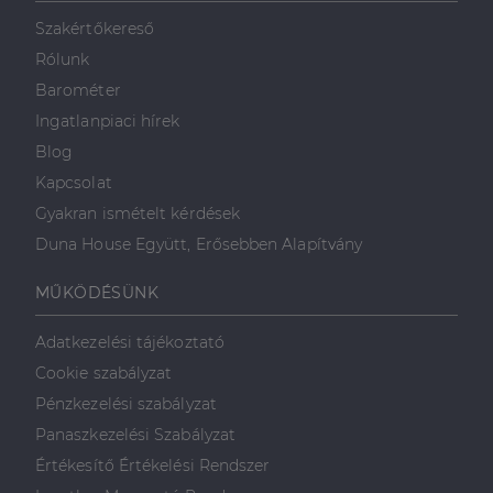
mint például
valós idejű
Szakértőkereső
ajánlattétel
harmadik fél
Rólunk
hirdetőitől
Barométer
_gcl_au
2
Ezt a cookie-t
Google LLC
hónap
a Doubleclick
.dh.hu
Ingatlanpiaci hírek
4 hét
állítja be, és
információkat
Blog
szolgáltat
arról, hogy a
Kapcsolat
végfelhasználó
hogyan
Gyakran ismételt kérdések
használja a
weboldalt, és
Duna House Együtt, Erősebben Alapítvány
minden olyan
reklámról,
amelyet a
MŰKÖDÉSÜNK
végfelhasználó
láthatott,
mielőtt
Adatkezelési tájékoztató
meglátogatta
az említett
Cookie szabályzat
weboldalt.
Pénzkezelési szabályzat
Panaszkezelési Szabályzat
Értékesítő Értékelési Rendszer