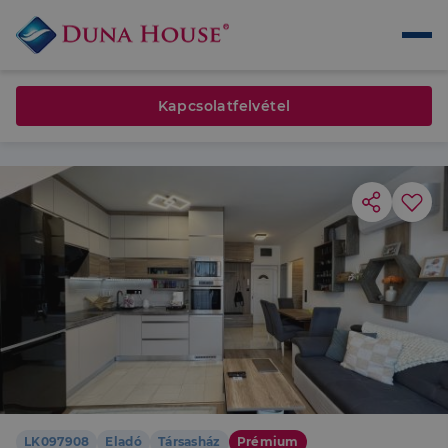
Kapcsolatfelvétel
LK097908
Eladó
Társasház
Prémium