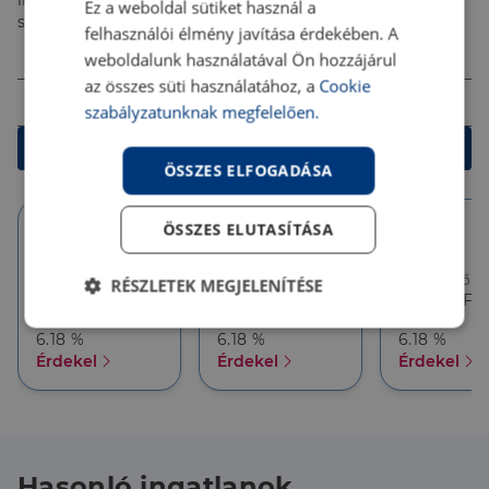
ingyenes tanácsadással segítenek megtalálni a
Ez a weboldal sütiket használ a
számodra legjobb megoldást!
felhasználói élmény javítása érdekében. A
Összeg (Ft)
weboldalunk használatával Ön hozzájárul
az összes süti használatához, a
Cookie
Futamidő
szabályzatunknak megfelelően.
Kalkulálok
ÖSSZES ELFOGADÁSA
ÖSSZES ELUTASÍTÁSA
10 év
10 év
5 év
Törlesztőrészlet
Törlesztőrészlet
Törlesztőré
RÉSZLETEK MEGJELENÍTÉSE
386 626 Ft
357 927 Ft
357 927 Ft
THM
THM
THM
Elengedhetetlenül
Teljesítmény
6.18 %
6.18 %
6.18 %
szükséges
Érdekel
Érdekel
Érdekel
Célzás
Funkcionalitás
Hasonló ingatlanok