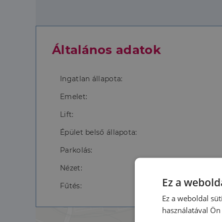
Általános adatok
Ingatlan állapota:
Emelet:
Lift:
Épület belső állapota:
Parkolás:
Nézet:
Ez a webolda
Fűtés:
Ez a weboldal süt
használatával Ön 