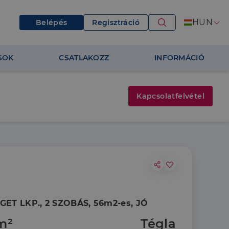
HUN
Belépés
Regisztráció
SOK
CSATLAKOZZ
INFORMÁCIÓ
Kapcsolatfelvétel
IGET LKP., 2 SZOBÁS, 56m2-es, JÓ
m²
Tégla