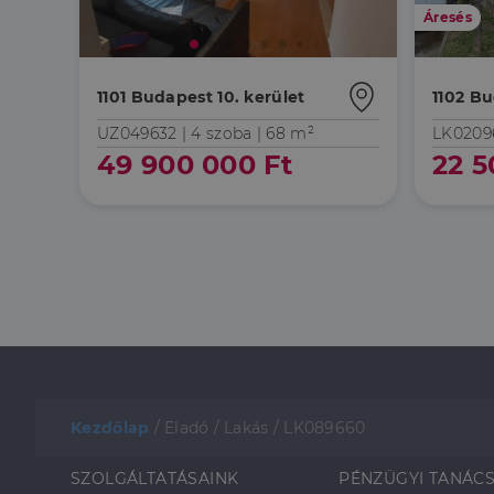
Áresés
1101 Budapest 10. kerület
1102 Bu
UZ049632 |
4 szoba
| 68 m²
LK0209
49 900 000 Ft
22 5
Kezdőlap
/
Eladó
/
Lakás
/
LK089660
SZOLGÁLTATÁSAINK
PÉNZÜGYI TANÁC