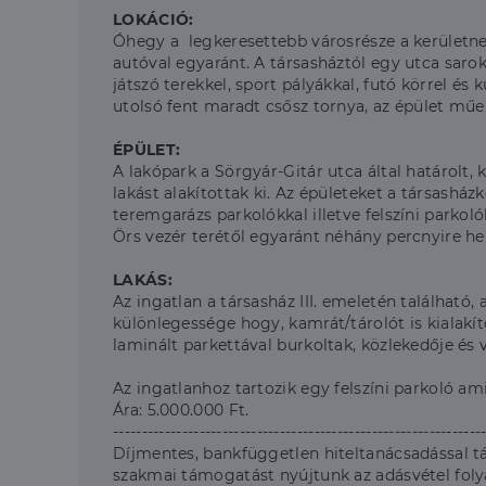
LOKÁCIÓ:
Óhegy a legkeresettebb városrésze a kerületnek
autóval egyaránt. A társasháztól egy utca sarok
játszó terekkel, sport pályákkal, futó körrel és
utolsó fent maradt csősz tornya, az épület mű
ÉPÜLET:
A lakópark a Sörgyár-Gitár utca által határolt,
lakást alakítottak ki. Az épületeket a társasház
teremgarázs parkolókkal illetve felszíni parkoló
Örs vezér terétől egyaránt néhány percnyire hel
LAKÁS:
Az ingatlan a társasház III. emeletén található
különlegessége hogy, kamrát/tárolót is kialakít
laminált parkettával burkoltak, közlekedője és v
Az ingatlanhoz tartozik egy felszíni parkoló amit
Ára: 5.000.000 Ft.
----------------------------------------------------------------
Díjmentes, bankfüggetlen hiteltanácsadással t
szakmai támogatást nyújtunk az adásvétel fol