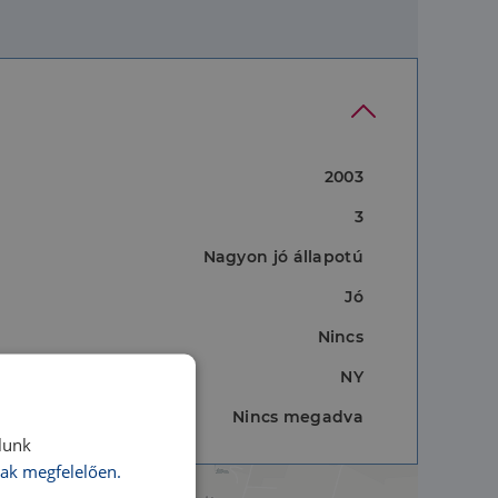
2003
3
Nagyon jó állapotú
Jó
Nincs
NY
Nincs megadva
lunk
ak megfelelően.