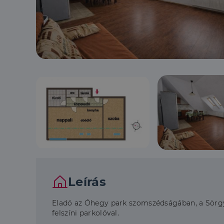
Leírás
Eladó az Óhegy park szomszédságában, a Sörgyár 
felszíni parkolóval.