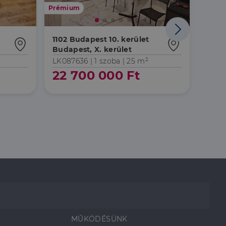
Prémium
Áresés
1102 Budapest 10. kerület
1105 
Budapest, X. kerület
Kőbá
köze
LK087636 |
1 szoba
| 25 m²
LK05
22 700 000 Ft
25 
MŰKÖDÉSÜNK