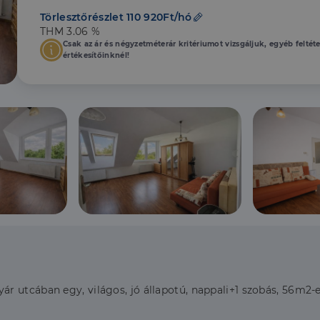
Törlesztőrészlet 110 920Ft/hó
THM 3.06 %
Csak az ár és négyzetméterár kritériumot vizsgáljuk, egyéb feltét
értékesítőinknél!
utcában egy, világos, jó állapotú, nappali+1 szobás, 56m2-es, 