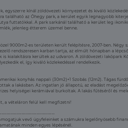
, egyszerre kínál zöldövezeti környezetet és kiváló közlekedé
ra található az Óhegy park, a kerület egyik legnagyobb kiterj
 kutya futtatókkal. A park sarkánál található a kerület leg iko
emlék, jelenleg étterem üzemel benne.
 közel 9000m2-es területen került felépítésre, 2007-ben. Négy 
kezelő rendszeresen karban tartja, az elmúlt hónapban a lépcső
k is kialakításra kerültek az udvaron. A zöldövezeti lakópark K
yezkedik el, így kiváló közlekedéssel rendelkezik.
, amerikai konyhás nappali (30m2)+1 Szobás (12m2). Tágas fürd
ottak a lakásban. Az ingatlan jó állapotú, az eladást megelőző
izes helyiségei kerámiával burkoltak. A lakás fűtéséről és mel
, a vételáron felül kell megfizetni!
-------------------------------------
ámogatjuk vevő ügyfeleinket a számukra legelőnyösebb finans
yamatának minden egyes lépésénél.