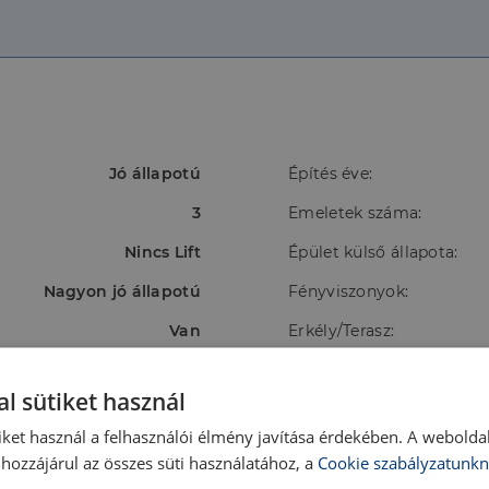
Jó állapotú
Építés éve:
3
Emeletek száma:
Nincs Lift
Épület külső állapota:
Nagyon jó állapotú
Fényviszonyok:
Van
Erkély/Terasz:
Udvar
Tájolás:
l sütiket használ
Gáz cirkó,Gáz cirkó
Energetikai besorolás:
iket használ a felhasználói élmény javítása érdekében. A webolda
hozzájárul az összes süti használatához, a
Cookie szabályzatunkn