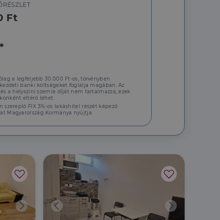
ŐRÉSZLET
a a látogatói cookie-
0 Ft
 hogy a Cookie-
*
áit, hogy a tárolt
ólag a legfeljebb 30.000 Ft-os, törvényben
állapotának
 kezdeti banki költségeket foglalja magában. Az
rról, hogy a
 és a helyszíni szemle díját nem tartalmazza, ezek
lámról, amelyet a
onként eltérő lehet.
sítja a weboldal
lt.
n szereplő FIX 3%-os lakáshitel részét képező
at Magyarország Kormánya nyújtja.
 tartalmának
z - amely jelentős
lgáltatáshoz. Ez a
életlenszerűen
t például valós
webhely minden
átogatói,
rról, hogy a
lámról, amelyet a
lt.