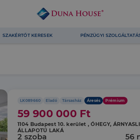
SZAKÉRTŐT KERESEK
PÉNZÜGYI SZOLGÁLTATÁ
LK089660
Eladó
Társasház
Áresés
Prémium
59 900 000 Ft
1104 Budapest 10. kerület , ÓHEGY, ÁRNYASL
ÁLLAPOTÚ LAKÁ
2 szoba
56 