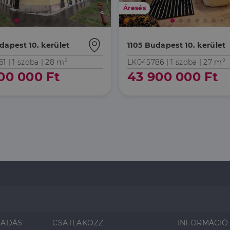
Áresés
dapest 10. kerület
1105 Budapest 10. kerület
61 |
1 szoba
| 28 m²
LK045786 |
1 szoba
| 27 m²
00 000 Ft
43 900 000 Ft
SADÁS
CSATLAKOZZ
INFORMÁCIÓ