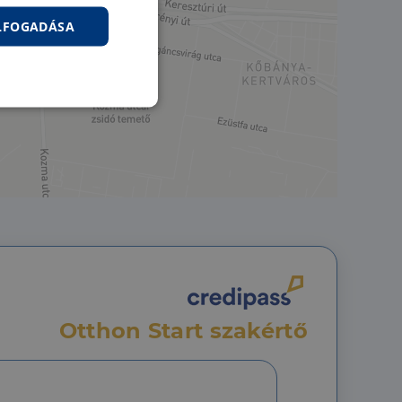
ELFOGADÁSA
nkcionalitás
jelentkezést és a
Otthon Start szakértő
hoz való