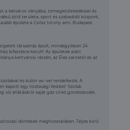
st a belváros irányába, tömegközlekedéssel és
edésű zöld területe, sport és szabadidő központ,
nikusabb épülete a Csősz torony ami, Budapest
szigetelt társasház épült, mindegyikben 24
ház kifestésre került! Az épületek alatt
őbánya kertvárosi részén, az Éles saroktól és az
őszobával és külön wc-vel rendelkezik. A
en kapott egy tisztasági festést! Szobái
eg víz ellátásáról saját gáz cirkó gondoskodik.
zírozási döntések meghozatalában. Teljes körű