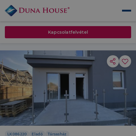
Kapcsolatfelvétel
LK086220
Eladó
Társasház