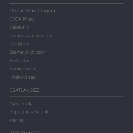
szolgálja fel a
első féltől származó
hogyan
Corporation
weboldalt.
süti, amely biztosítja
használja a
.linkedin.com
Otthon Start Program
a weboldal megfelel
weboldalt, és
működését.
minden olyan
CSOK Plusz
reklámról,
_ga
1 év 1
amelyet a
Ez a cookie-név
Google LLC
Babaváró
hónap
végfelhasználó
társítva van a Googl
.dh.hu
láthatott,
Universal Analytics-
Lakástakarékpénztár
mielőtt
hez - amely jelentős
meglátogatta
frissítés a Google
Lakáshitel
az említett
által leggyakrabban
weboldalt.
használt elemzési
Személyi kölcsön
szolgáltatáshoz. Ez a
süti az egyedi
bcookie
1 év
Ez egy
Microsoft
Biztosítás
felhasználók
Microsoft MSN
Corporation
megkülönböztetésér
első féltől
.linkedin.com
Bankszámla
szolgál,
származó
véletlenszerűen
sütik, amely a
Hitelkiváltás
generált szám
weboldal
hozzárendelésével
tartalmának
kliens azonosítóként
közösségi
CSATLAKOZZ
A webhely minden
médián
oldalkérésében
keresztül
szerepel, és a
történő
Nyiss irodát
webhely-elemzési
megosztására
jelentések látogatói,
szolgál.
Ingatlanozz velünk
munkamenet- és
kampányadatainak
_fbp
2
A Facebook
Meta Platform
Karrier
kiszámítására szolgál
hónap
egy sor olyan
Inc.
4 hét
reklámtermék
.dh.hu
szállítására