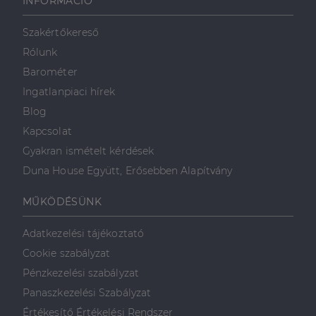
INFORMÁCIÓ
használja,
mint például
valós idejű
ajánlattétel
Szakértőkereső
harmadik fél
hirdetőitől
Rólunk
_gcl_au
2
Ezt a cookie-t
Barométer
Google LLC
hónap
a Doubleclick
.dh.hu
4 hét
állítja be, és
Ingatlanpiaci hírek
információkat
szolgáltat
Blog
arról, hogy a
végfelhasználó
Kapcsolat
hogyan
használja a
Gyakran ismételt kérdések
weboldalt, és
minden olyan
Duna House Együtt, Erősebben Alapítvány
reklámról,
amelyet a
végfelhasználó
MŰKÖDÉSÜNK
láthatott,
mielőtt
meglátogatta
Adatkezelési tájékoztató
az említett
weboldalt.
Cookie szabályzat
Pénzkezelési szabályzat
Panaszkezelési Szabályzat
Értékesítő Értékelési Rendszer