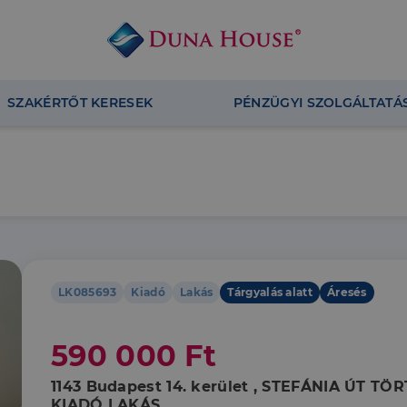
SZAKÉRTŐT KERESEK
PÉNZÜGYI SZOLGÁLTATÁ
LK085693
Kiadó
Lakás
Tárgyalás alatt
Áresés
590 000 Ft
1143 Budapest 14. kerület , STEFÁNIA ÚT
KIADÓ LAKÁS