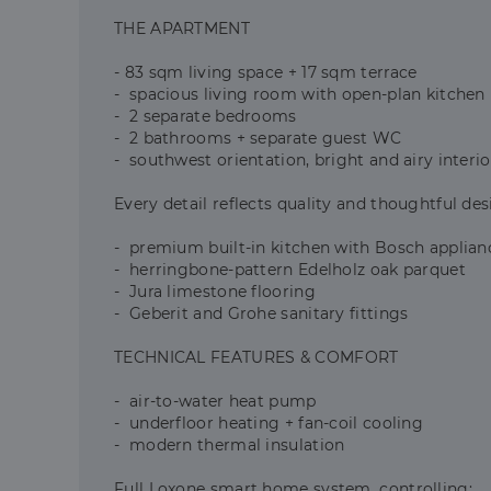
CookieScriptConse
THE APARTMENT
- 83 sqm living space + 17 sqm terrace
- spacious living room with open-plan kitchen
- 2 separate bedrooms
Szolgáltató
Név
- 2 bathrooms + separate guest WC
Domain
Név
Szolgált
- southwest orientation, bright and airy interio
Név
_lang
dh.hu
Domain
_ga_F4MKCEZ8P5
Every detail reflects quality and thoughtful des
IDE
Google 
.doublec
lidc
- premium built-in kitchen with Bosch applianc
- herringbone-pattern Edelholz oak parquet
bcookie
Microso
Corpora
- Jura limestone flooring
_ga
.linkedi
- Geberit and Grohe sanitary fittings
_fbp
Meta Pl
Inc.
TECHNICAL FEATURES & COMFORT
.dh.hu
_gcl_au
Google 
- air-to-water heat pump
.dh.hu
- underfloor heating + fan-coil cooling
- modern thermal insulation
Full Loxone smart home system, controlling: