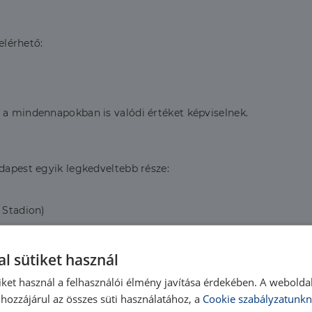
elérhető:
 a mindennapokban is valódi értéket képviselnek.
udapest egyik legkedveltebb része:
 Stadion)
l sütiket használ
iket használ a felhasználói élmény javítása érdekében. A webolda
hozzájárul az összes süti használatához, a
Cookie szabályzatunkn