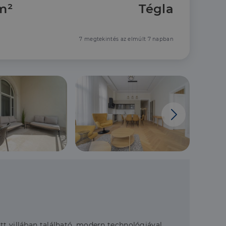
m²
Tégla
7 megtekintés az elmúlt 7 napban
tt villában található, modern technológiával