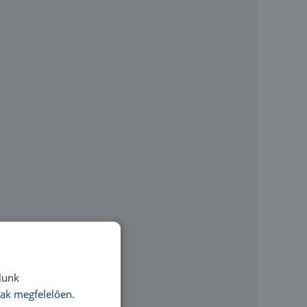
lunk
ak megfelelően.