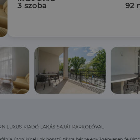
3 szoba
92 
RN LUXUS KIADÓ LAKÁS SAJÁT PARKOLÓVAL
fánia úton kínálunk hosszú távra bérbe egy igényesen felújíto