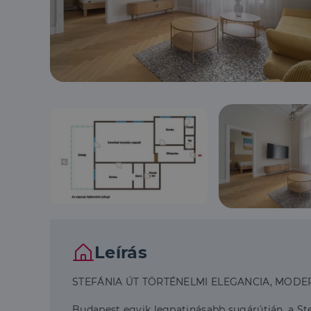
Leírás
STEFÁNIA ÚT TÖRTÉNELMI ELEGANCIA, MODE
Budapest egyik legpatinásabb sugárútján, a Ste