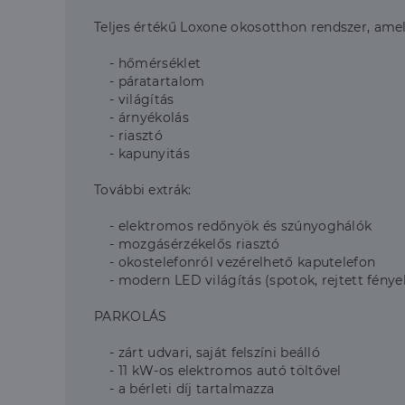
Teljes értékű Loxone okosotthon rendszer, amel
- hőmérséklet
- páratartalom
- világítás
- árnyékolás
- riasztó
- kapunyitás
További extrák:
- elektromos redőnyök és szúnyoghálók
- mozgásérzékelős riasztó
- okostelefonról vezérelhető kaputelefon
- modern LED világítás (spotok, rejtett fénye
PARKOLÁS
- zárt udvari, saját felszíni beálló
- 11 kW-os elektromos autó töltővel
- a bérleti díj tartalmazza