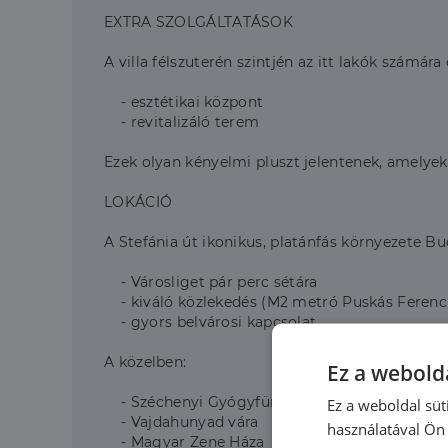
EXTRA SZOLGÁLTATÁSOK
A villa félszuterén szintjén az itt lakók számára 
- esztétikai központ
- revitalizáló terem
Ezek olyan kényelmi pluszt jelentenek, amelyek
LOKÁCIÓ
A Stefánia út ikonikus, platánfás környezete B
- Városliget pár perc sétára
- kiváló közlekedés (M2 metró Puskás Ferenc
- gyors belvárosi kapcsolat
A közelben:
Ez a webolda
- Széchenyi Gyógyfürdő
Ez a weboldal süt
- Vajdahunyad vára
használatával Ön 
- Magyar Zene Háza