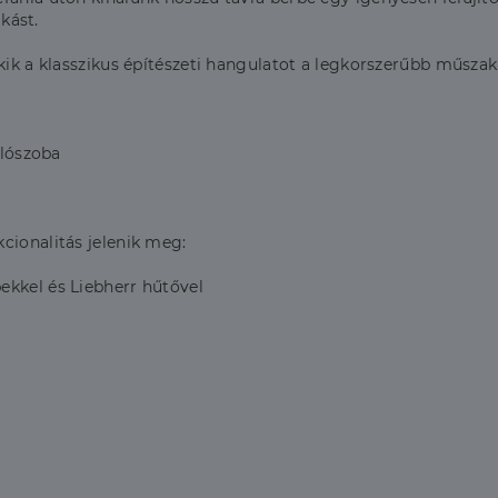
akást.
akik a klasszikus építészeti hangulatot a legkorszerűbb műsza
álószoba
cionalitás jelenik meg:
kel és Liebherr hűtővel
a