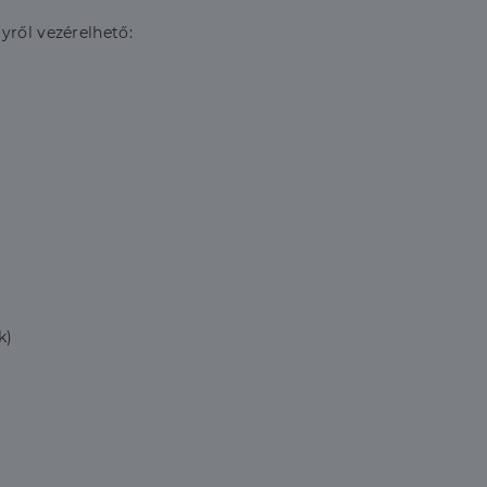
yről vezérelhető:
k)