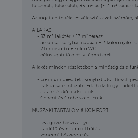
felszerelt, félemeleti, 83 m²-es (+17 m² terasz) l
Az ingatlan tökéletes választás azok számára, 
A LAKÁS
- 83 m² lakótér + 17 m² terasz
- amerikai konyhás nappali + 2 külön nyíló h
- 2 fürdőszoba + külön WC
- délnyugati tájolás, világos terek
A lakás minden részletében a minőség és a funk
- prémium beépített konyhabútor Bosch gépek
- halszálka mintázatú Edelholz tölgy parkett
- Jura mészkő burkolatok
- Geberit és Grohe szaniterek
MŰSZAKI TARTALOM & KOMFORT
- levegővíz hőszivattyú
- padlófűtés + fan-coil hűtés
- korszerű hőszigetelés