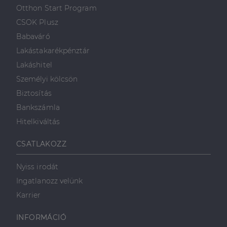
első féltől származó
hogyan
Corporation
weboldalt.
Otthon Start Program
süti, amely biztosítja
használja a
.linkedin.com
a weboldal megfelel
weboldalt, és
CSOK Plusz
működését.
minden olyan
reklámról,
Babaváró
_ga
1 év 1
amelyet a
Ez a cookie-név
Google LLC
hónap
végfelhasználó
társítva van a Googl
.dh.hu
Lakástakarékpénztár
láthatott,
Universal Analytics-
mielőtt
hez - amely jelentős
Lakáshitel
meglátogatta
frissítés a Google
az említett
által leggyakrabban
Személyi kölcsön
weboldalt.
használt elemzési
szolgáltatáshoz. Ez a
Biztosítás
süti az egyedi
bcookie
1 év
Ez egy
Microsoft
felhasználók
Microsoft MSN
Corporation
Bankszámla
megkülönböztetésér
első féltől
.linkedin.com
szolgál,
származó
Hitelkiváltás
véletlenszerűen
sütik, amely a
generált szám
weboldal
hozzárendelésével
tartalmának
CSATLAKOZZ
kliens azonosítóként
közösségi
A webhely minden
médián
oldalkérésében
keresztül
szerepel, és a
történő
Nyiss irodát
webhely-elemzési
megosztására
jelentések látogatói,
szolgál.
Ingatlanozz velünk
munkamenet- és
kampányadatainak
_fbp
2
A Facebook
Karrier
Meta Platform
kiszámítására szolgál
hónap
egy sor olyan
Inc.
4 hét
reklámtermék
.dh.hu
szállítására
INFORMÁCIÓ
használja,