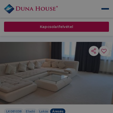
Kapcsolatfelvétel
LK081038
Eladó
Lakás
Áresés