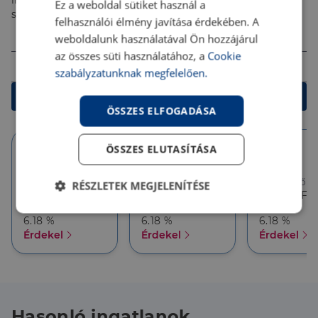
ingyenes tanácsadással segítenek megtalálni a
Ez a weboldal sütiket használ a
számodra legjobb megoldást!
felhasználói élmény javítása érdekében. A
Összeg (Ft)
weboldalunk használatával Ön hozzájárul
az összes süti használatához, a
Cookie
Futamidő
szabályzatunknak megfelelően.
Kalkulálok
ÖSSZES ELFOGADÁSA
ÖSSZES ELUTASÍTÁSA
10 év
10 év
5 év
Törlesztőrészlet
Törlesztőrészlet
Törlesztőré
RÉSZLETEK MEGJELENÍTÉSE
386 626 Ft
357 927 Ft
357 927 Ft
THM
THM
THM
Elengedhetetlenül
Teljesítmény
6.18 %
6.18 %
6.18 %
szükséges
Érdekel
Érdekel
Érdekel
Célzás
Funkcionalitás
Hasonló ingatlanok