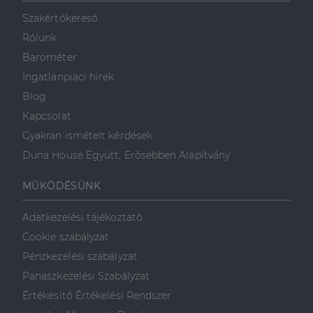
mint például
valós idejű
Szakértőkereső
ajánlattétel
harmadik fél
Rólunk
hirdetőitől
Barométer
_gcl_au
2
Ezt a cookie-t
Google LLC
hónap
a Doubleclick
.dh.hu
Ingatlanpiaci hírek
4 hét
állítja be, és
információkat
Blog
szolgáltat
arról, hogy a
Kapcsolat
végfelhasználó
hogyan
Gyakran ismételt kérdések
használja a
weboldalt, és
Duna House Együtt, Erősebben Alapítvány
minden olyan
reklámról,
amelyet a
MŰKÖDÉSÜNK
végfelhasználó
láthatott,
mielőtt
Adatkezelési tájékoztató
meglátogatta
az említett
Cookie szabályzat
weboldalt.
Pénzkezelési szabályzat
Panaszkezelési Szabályzat
Értékesítő Értékelési Rendszer