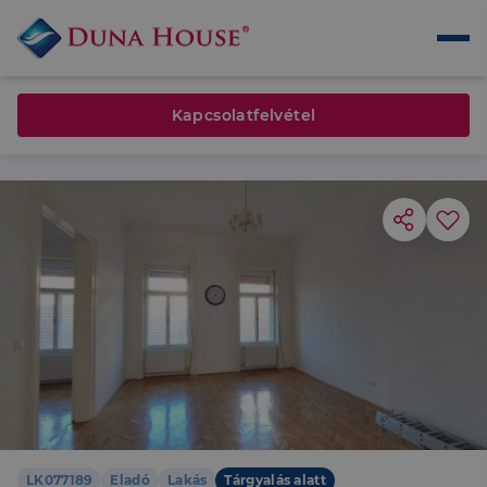
Kapcsolatfelvétel
LK077189
Eladó
Lakás
Tárgyalás alatt