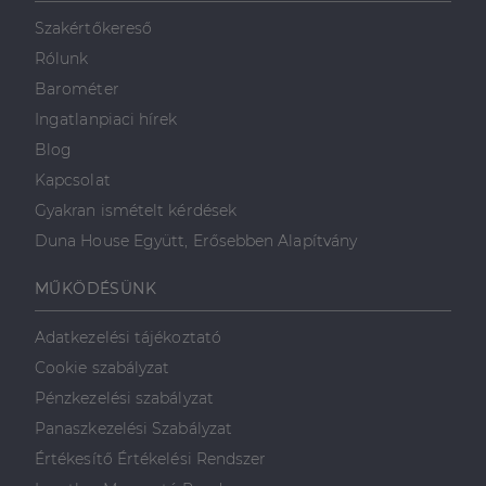
mint például
valós idejű
Szakértőkereső
ajánlattétel
harmadik fél
Rólunk
hirdetőitől
Barométer
_gcl_au
2
Ezt a cookie-t
Google LLC
hónap
a Doubleclick
.dh.hu
Ingatlanpiaci hírek
4 hét
állítja be, és
információkat
Blog
szolgáltat
arról, hogy a
Kapcsolat
végfelhasználó
hogyan
Gyakran ismételt kérdések
használja a
weboldalt, és
Duna House Együtt, Erősebben Alapítvány
minden olyan
reklámról,
amelyet a
MŰKÖDÉSÜNK
végfelhasználó
láthatott,
mielőtt
Adatkezelési tájékoztató
meglátogatta
az említett
Cookie szabályzat
weboldalt.
Pénzkezelési szabályzat
Panaszkezelési Szabályzat
Értékesítő Értékelési Rendszer