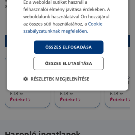
ingyenes tanácsadással segítenek megtalálni a
Ez a weboldal sütiket használ a
számodra legjobb megoldást!
felhasználói élmény javítása érdekében. A
Összeg (Ft)
weboldalunk használatával Ön hozzájárul
az összes süti használatához, a
Cookie
Futamidő
szabályzatunknak megfelelően.
Kalkulálok
ÖSSZES ELFOGADÁSA
ÖSSZES ELUTASÍTÁSA
10 év
10 év
5 év
Törlesztőrészlet
Törlesztőrészlet
Törlesztőré
RÉSZLETEK MEGJELENÍTÉSE
386 626 Ft
357 927 Ft
357 927 Ft
THM
THM
THM
Elengedhetetlenül
Teljesítmény
6.18 %
6.18 %
6.18 %
szükséges
Érdekel
Érdekel
Érdekel
Célzás
Funkcionalitás
Hasonló ingatlanok