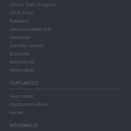
első féltől származó
hogyan
Corporation
weboldalt.
Otthon Start Program
süti, amely biztosítja
használja a
.linkedin.com
a weboldal megfelel
weboldalt, és
CSOK Plusz
működését.
minden olyan
reklámról,
Babaváró
_ga
1 év 1
amelyet a
Ez a cookie-név
Google LLC
hónap
végfelhasználó
társítva van a Googl
.dh.hu
Lakástakarékpénztár
láthatott,
Universal Analytics-
mielőtt
hez - amely jelentős
Lakáshitel
meglátogatta
frissítés a Google
az említett
által leggyakrabban
Személyi kölcsön
weboldalt.
használt elemzési
szolgáltatáshoz. Ez a
Biztosítás
süti az egyedi
bcookie
1 év
Ez egy
Microsoft
felhasználók
Microsoft MSN
Corporation
Bankszámla
megkülönböztetésér
első féltől
.linkedin.com
szolgál,
származó
Hitelkiváltás
véletlenszerűen
sütik, amely a
generált szám
weboldal
hozzárendelésével
tartalmának
CSATLAKOZZ
kliens azonosítóként
közösségi
A webhely minden
médián
oldalkérésében
keresztül
szerepel, és a
történő
Nyiss irodát
webhely-elemzési
megosztására
jelentések látogatói,
szolgál.
Ingatlanozz velünk
munkamenet- és
kampányadatainak
_fbp
2
A Facebook
Karrier
Meta Platform
kiszámítására szolgál
hónap
egy sor olyan
Inc.
4 hét
reklámtermék
.dh.hu
szállítására
INFORMÁCIÓ
használja,