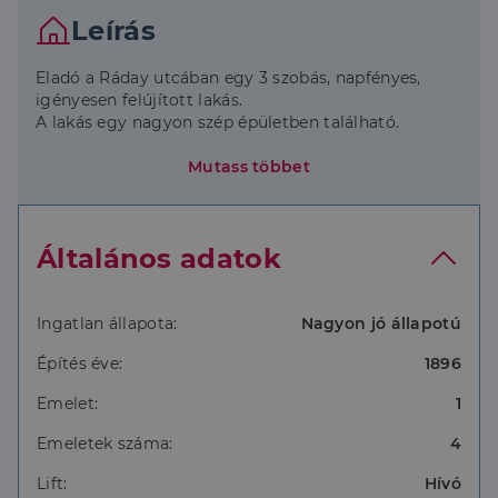
Leírás
Eladó a Ráday utcában egy 3 szobás, napfényes,
igényesen felújított lakás.
A lakás egy nagyon szép épületben található.
Számos étterem, kávézó, bevásárlóközpont található
Mutass többet
a közelben. Valamint a Múzeum kert, a Vásárcsarnok
és a Szabadság híd is csupán pár perc sétára
találhatók.
Általános adatok
M3, M4 metrók, 9-es busz, 83-as troli, 47, 49os
villamos segítségével pedig a város szinte bármely
pontja megközelíthető.
Ingatlan állapota:
Nagyon jó állapotú
Építés éve:
1896
További információért keressen bizalommal!
Emelet:
1
Emeletek száma:
4
Lift:
Hívó