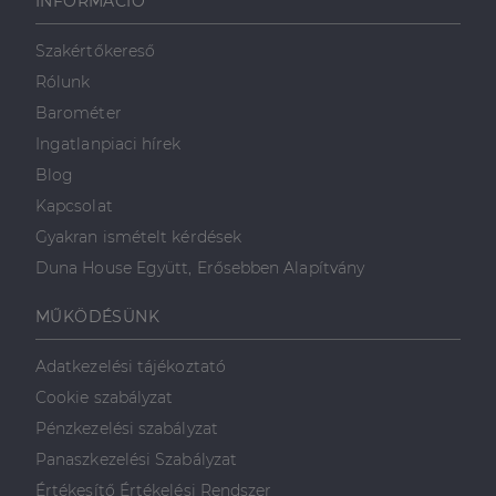
INFORMÁCIÓ
használja,
mint például
valós idejű
ajánlattétel
Szakértőkereső
harmadik fél
hirdetőitől
Rólunk
_gcl_au
2
Ezt a cookie-t
Barométer
Google LLC
hónap
a Doubleclick
.dh.hu
4 hét
állítja be, és
Ingatlanpiaci hírek
információkat
szolgáltat
Blog
arról, hogy a
végfelhasználó
Kapcsolat
hogyan
használja a
Gyakran ismételt kérdések
weboldalt, és
minden olyan
Duna House Együtt, Erősebben Alapítvány
reklámról,
amelyet a
végfelhasználó
MŰKÖDÉSÜNK
láthatott,
mielőtt
meglátogatta
Adatkezelési tájékoztató
az említett
weboldalt.
Cookie szabályzat
Pénzkezelési szabályzat
Panaszkezelési Szabályzat
Értékesítő Értékelési Rendszer