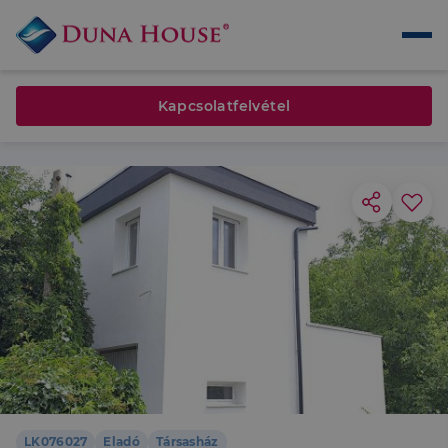
Kapcsolatfelvétel
LK076027
Eladó
Társasház