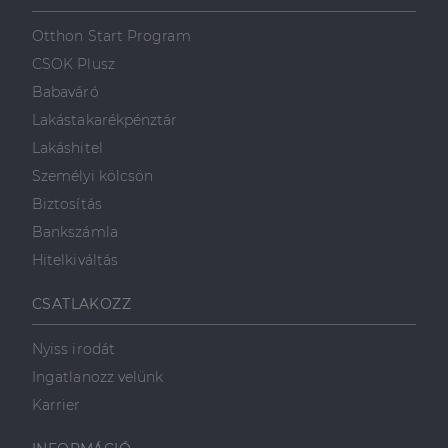
szolgálja fel a
első féltől származó
hogyan
Corporation
weboldalt.
süti, amely biztosítja
használja a
.linkedin.com
Otthon Start Program
a weboldal megfelel
weboldalt, és
működését.
minden olyan
CSOK Plusz
reklámról,
_ga
1 év 1
amelyet a
Ez a cookie-név
Google LLC
Babaváró
hónap
végfelhasználó
társítva van a Googl
.dh.hu
láthatott,
Universal Analytics-
Lakástakarékpénztár
mielőtt
hez - amely jelentős
meglátogatta
frissítés a Google
Lakáshitel
az említett
által leggyakrabban
weboldalt.
használt elemzési
Személyi kölcsön
szolgáltatáshoz. Ez a
süti az egyedi
bcookie
1 év
Ez egy
Microsoft
Biztosítás
felhasználók
Microsoft MSN
Corporation
megkülönböztetésér
első féltől
.linkedin.com
Bankszámla
szolgál,
származó
véletlenszerűen
sütik, amely a
Hitelkiváltás
generált szám
weboldal
hozzárendelésével
tartalmának
kliens azonosítóként
közösségi
CSATLAKOZZ
A webhely minden
médián
oldalkérésében
keresztül
szerepel, és a
történő
Nyiss irodát
webhely-elemzési
megosztására
jelentések látogatói,
szolgál.
Ingatlanozz velünk
munkamenet- és
kampányadatainak
_fbp
2
A Facebook
Meta Platform
Karrier
kiszámítására szolgál
hónap
egy sor olyan
Inc.
4 hét
reklámtermék
.dh.hu
szállítására