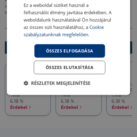
Kalkulálj most, és keresd pénzügyi szakértőinket, akik
Ez a weboldal sütiket használ a
ingyenes tanácsadással segítenek megtalálni a
felhasználói élmény javítása érdekében. A
számodra legjobb megoldást!
Összeg (Ft)
weboldalunk használatával Ön hozzájárul
az összes süti használatához, a
Cookie
Futamidő
szabályzatunknak megfelelően.
Kalkulálok
ÖSSZES ELFOGADÁSA
ÖSSZES ELUTASÍTÁSA
10 év
10 év
5 év
RÉSZLETEK MEGJELENÍTÉSE
Törlesztőrészlet
Törlesztőrészlet
Törlesztőré
386 626 Ft
357 927 Ft
357 927 Ft
Elengedhetetlenül
Teljesítmény
THM
THM
THM
szükséges
6.18 %
6.18 %
6.18 %
Érdekel
Érdekel
Érdekel
Célzás
Funkcionalitás