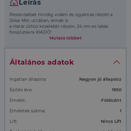
Leírás
Pesterzsébet mindig vidám és izgalmas részén a
Jókai Mór utcában, annak is
a Határ úthoz közelebbi részén, 24 nm-es lakás
hosszútávra KIADÓ!
Mutass többet
Az ingatlan teljesen gépesített, bútorok
tekintetében az van, ami a képeken
látható. Tavaly lett felújítva, ajtók-ablakok
Általános adatok
műanyagból vannak, burkolatok
mindenhol modernek, a fűtésről gázkonvektor
gondoskodik. Nagyobb kutya
sajnos nem jöhet szóba, benti macska viszont nem
Ingatlan állapota:
Nagyon jó állapotú
akadály. A beköltözés
Építés éve:
1950
feltétele egy havi lakbér és két havi kaució
megfizetése, tekintettel a kis
Emelet:
Földszint
alapterületre, a beköltöző személyek száma
maximálisan három, gyerek
Emeletek száma:
1
esetén pedig befogadó nyilatkozatra lesz szükség.
További kérdések esetén
Lift:
Nincs Lift
kérem hívjon telefonon, vagy küldjön üzenetet!