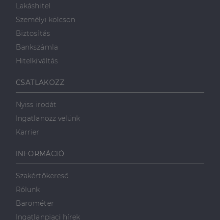
reklámról,
Lakáshitel
_ga
1 év 1
amelyet a
Ez a cookie-név
Google LLC
hónap
végfelhasználó
társítva van a Googl
.dh.hu
Személyi kölcsön
láthatott,
Universal Analytics-
mielőtt
hez - amely jelentős
Biztosítás
meglátogatta
frissítés a Google
az említett
által leggyakrabban
Bankszámla
weboldalt.
használt elemzési
szolgáltatáshoz. Ez a
Hitelkiváltás
süti az egyedi
bcookie
1 év
Ez egy
Microsoft
felhasználók
Microsoft MSN
Corporation
megkülönböztetésér
első féltől
.linkedin.com
CSATLAKOZZ
szolgál,
származó
véletlenszerűen
sütik, amely a
generált szám
weboldal
hozzárendelésével
Nyiss irodát
tartalmának
kliens azonosítóként
közösségi
A webhely minden
Ingatlanozz velünk
médián
oldalkérésében
keresztül
szerepel, és a
Karrier
történő
webhely-elemzési
megosztására
jelentések látogatói,
szolgál.
munkamenet- és
INFORMÁCIÓ
kampányadatainak
_fbp
2
A Facebook
Meta Platform
kiszámítására szolgál
hónap
egy sor olyan
Inc.
4 hét
reklámtermék
.dh.hu
Szakértőkereső
szállítására
használja,
Rólunk
mint például
valós idejű
Barométer
ajánlattétel
harmadik fél
Ingatlanpiaci hírek