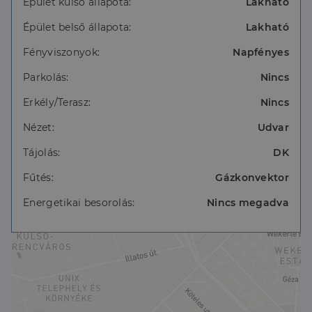
Épület külső állapota:
Lakható
Épület belső állapota:
Lakható
Fényviszonyok:
Napfényes
Parkolás:
Nincs
Erkély/Terasz:
Nincs
Nézet:
Udvar
Tájolás:
DK
Fűtés:
Gázkonvektor
Energetikai besorolás:
Nincs megadva