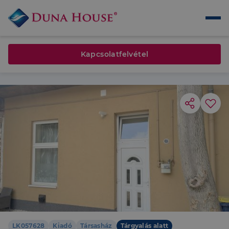
Kapcsolatfelvétel
LK057628
Kiadó
Társasház
Tárgyalás alatt