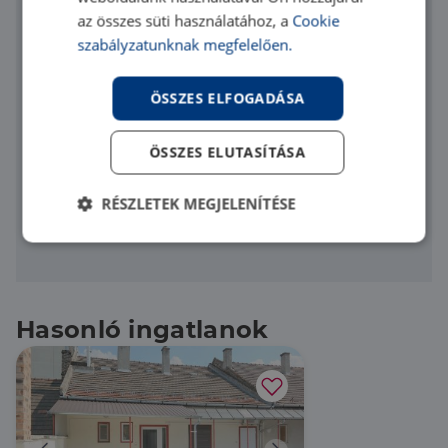
az összes süti használatához, a
Cookie
szabályzatunknak megfelelően.
ÖSSZES ELFOGADÁSA
Elfogadom az
adatvédelmi szabályzatot
Üzenet elküldése
ÖSSZES ELUTASÍTÁSA
RÉSZLETEK MEGJELENÍTÉSE
A kapcsolatfelvétel nem jelent számodra semmilyen
kötelezettséget.
Elengedhetetlenül
Teljesítmény
szükséges
Hasonló ingatlanok
Célzás
Funkcionalitás