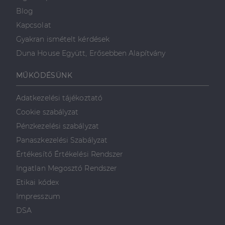
hirdetőitől
Blog
_gcl_au
2
Ezt a cookie-t
Google LLC
hónap
a Doubleclick
.dh.hu
Kapcsolat
4 hét
állítja be, és
információkat
Gyakran ismételt kérdések
szolgáltat
arról, hogy a
Duna House Együtt, Erősebben Alapítvány
végfelhasználó
hogyan
használja a
MŰKÖDÉSÜNK
weboldalt, és
minden olyan
reklámról,
Adatkezelési tájékoztató
amelyet a
végfelhasználó
Cookie szabályzat
láthatott,
mielőtt
Pénzkezelési szabályzat
meglátogatta
az említett
Panaszkezelési Szabályzat
weboldalt.
Értékesítő Értékelési Rendszer
Ingatlan Megosztó Rendszer
Etikai kódex
Impresszum
DSA