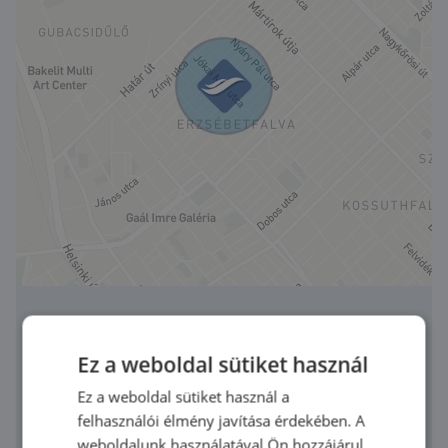
Keresd szakértőinket a
Ez a weboldal sütiket használ
legmegfelelőbb pénzügyi
megoldásért!
Ez a weboldal sütiket használ a
felhasználói élmény javítása érdekében. A
weboldalunk használatával Ön hozzájárul